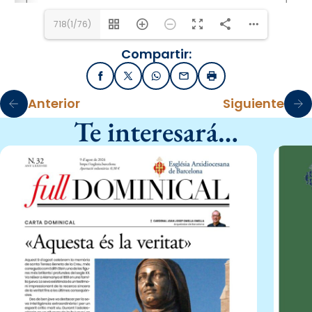
718(1/76)
Compartir:
Facebook
X / Twitter
WhatsApp
Email
Imprimir
Anterior
Siguiente
Te interesará…