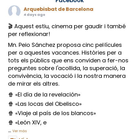
Facebook
Arquebisbat de Barcelona
4 days ago
🎬 Aquest estiu, cinema per gaudir i també
per reflexionar!
Mn. Peio Sánchez proposa cinc pel·lícules
per a aquestes vacances. Històries per a
tots els públics que ens conviden a fer-nos
preguntes sobre l'acollida, la superació, la
convivència, la vocació i la nostra manera
de mirar els altres.
🍿 «El día de la revelación»
🍿 «Las locas del Obelisco»
🍿 «Viaje al país de los blancos»
🍿 «León XIV, e
...
Ver más