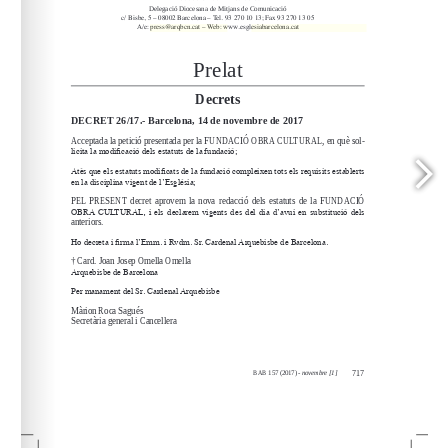
press@arqbcn.cat
www.esglesiabarcelona.cat
A/e: 
 – Web: 