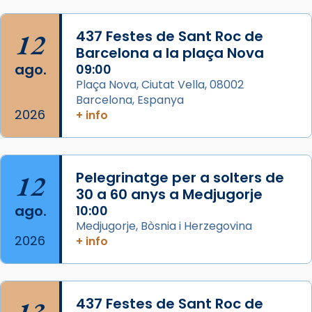
Semproniana, verges i màrtirs.
Acompanyant la història de sant Cugat, a
12
437 Festes de Sant Roc de
partir de l’Edat Mitjana sorgeix la tradició
Barcelona a la plaça Nova
que les santes Juliana (“relatiu a Júlia”) i
ago.
09:00
Semproniana (“relatiu a Semprònia =
Plaça Nova, Ciutat Vella, 08002
eterna”) són deixebles seves. I l’any 1667, el
Barcelona, Espanya
2026
frare Joan Gaspar Roig, afirma en una obra
+ info
que les santes són filles de l’antiga Iluro.
Mataró en reivindicarà les relíq
...
Ver más
12
Pelegrinatge per a solters de
Foto
30 a 60 anys a Medjugorje
ago.
10:00
View on Facebook
·
Share
Medjugorje, Bòsnia i Herzegovina
2026
+ info
437 Festes de Sant Roc de