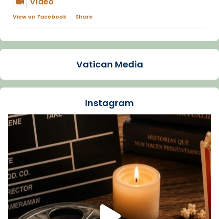
Vídeo
View on Facebook
·
Share
Arquebisbat de Barcelona
1 week ago
Vatican Media
La Carmina va patir depressió. Fa gairebé
dos mesos, a l'Estadi Lluís Companys, la
jove va fer arribar el seu testimoni al papa
Instagram
Lleó XIV.
Recupera l'entrevista comp
Vatican
tican News 👇
News
www.vaticannews.va/es/iglesia/news/2026-
07/carmina-historia-depresion-papa-viaje-
espana-testimoni...
Foto
View on Facebook
·
Share