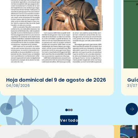
Hoja dominical del 9 de agosto de 2026
Guía
04/08/2026
31/0
Ver todo