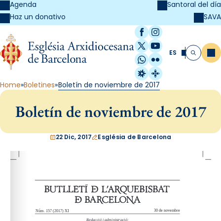
Agenda
Santoral del día
SAVA
Haz un donativo
Facebook
Instagram
X / Twitter
YouTube
ES
Me
Buscar
WhatsApp
Flickr
Radio Estel
Catalunya Cristi
Home
Boletines
Boletín de noviembre de 2017
Boletín de noviembre de 2017
22 Dic, 2017
Església de Barcelona