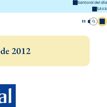
Santoral del día
SAVA
el
unya Cristiana
ES
M
Buscar
 de 2012