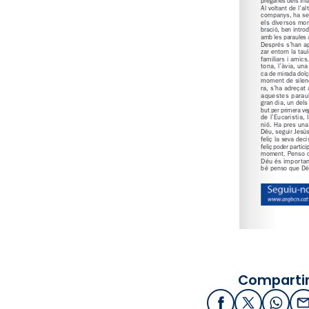
Compartir
Facebook
X / Twitter
What
E