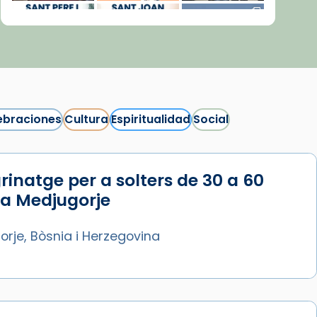
ebraciones
Cultura
Espiritualidad
Social
rinatge per a solters de 30 a 60
Síguenos en Instagram
 a Medjugorje
Cargar más...
rje, Bòsnia i Herzegovina