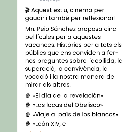
🎬 Aquest estiu, cinema per
gaudir i també per reflexionar!
Mn. Peio Sánchez proposa cinc
pel·lícules per a aquestes
vacances. Històries per a tots els
públics que ens conviden a fer-
nos preguntes sobre l'acollida, la
superació, la convivència, la
vocació i la nostra manera de
mirar els altres.
🍿 «El día de la revelación»
🍿 «Las locas del Obelisco»
🍿 «Viaje al país de los blancos»
🍿 «León XIV, e
...