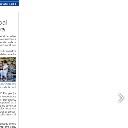
ó voluntària: 0,30 