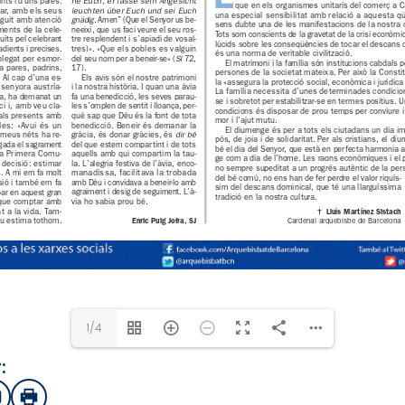
1/4
:
sApp
mail
Imprimir