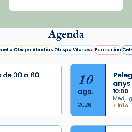
Agenda
mella
Obispo Abadías
Obispo Vilanova
Formación
Cel
s de 30 a 60
10
Peleg
anys
ago.
10:00
Medjugo
2026
+ info
/2026-