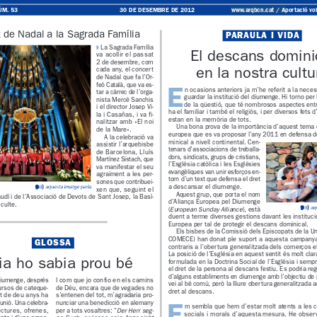
www.arqbcn.cat
 / Aportaci