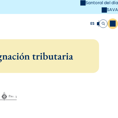
Santoral del día
SAVA
el
unya Cristiana
ES
M
Buscar
nación tributaria