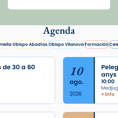
Agenda
mella
Obispo Abadías
Obispo Vilanova
Formación
Cel
s de 30 a 60
10
Peleg
anys
ago.
10:00
Medjugo
2026
+ info
/2026-