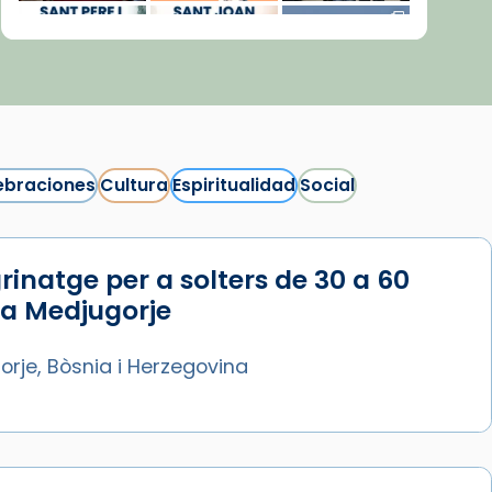
ebraciones
Cultura
Espiritualidad
Social
rinatge per a solters de 30 a 60
Síguenos en Instagram
 a Medjugorje
Cargar más...
rje, Bòsnia i Herzegovina