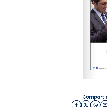
www.p
Compartir
Facebook
X / Twitter
What
E