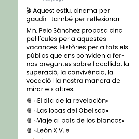
🎬 Aquest estiu, cinema per
gaudir i també per reflexionar!
Mn. Peio Sánchez proposa cinc
pel·lícules per a aquestes
vacances. Històries per a tots els
públics que ens conviden a fer-
nos preguntes sobre l'acollida, la
superació, la convivència, la
vocació i la nostra manera de
mirar els altres.
🍿 «El día de la revelación»
🍿 «Las locas del Obelisco»
🍿 «Viaje al país de los blancos»
🍿 «León XIV, e
...