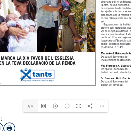
ortantos.es
1/4
:
sApp
mail
Imprimir