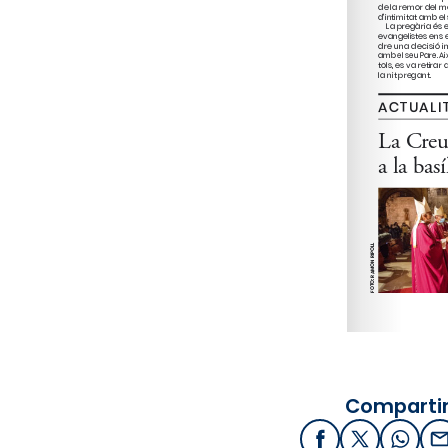
Compartir
Facebook
X / Twitter
What
E