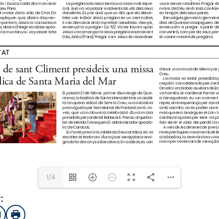
1/4
:
sApp
mail
Imprimir