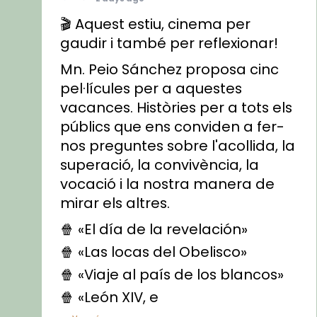
🎬 Aquest estiu, cinema per
gaudir i també per reflexionar!
Mn. Peio Sánchez proposa cinc
pel·lícules per a aquestes
vacances. Històries per a tots els
públics que ens conviden a fer-
nos preguntes sobre l'acollida, la
superació, la convivència, la
vocació i la nostra manera de
mirar els altres.
🍿 «El día de la revelación»
🍿 «Las locas del Obelisco»
🍿 «Viaje al país de los blancos»
🍿 «León XIV, e
...