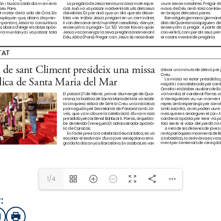
1/4
:
sApp
mail
Imprimir