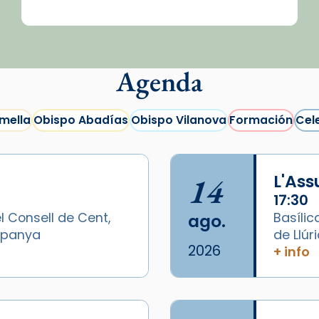
Agenda
mella
Obispo Abadías
Obispo Vilanova
Formación
Cel
14
L'As
17:30
l Consell de Cent,
Basílic
ago.
Espanya
de Llúr
2026
+ info
/2026-