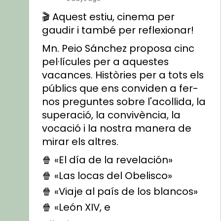
🎬 Aquest estiu, cinema per
gaudir i també per reflexionar!
Mn. Peio Sánchez proposa cinc
pel·lícules per a aquestes
vacances. Històries per a tots els
públics que ens conviden a fer-
nos preguntes sobre l'acollida, la
superació, la convivència, la
vocació i la nostra manera de
mirar els altres.
🍿 «El día de la revelación»
🍿 «Las locas del Obelisco»
🍿 «Viaje al país de los blancos»
🍿 «León XIV, e
...