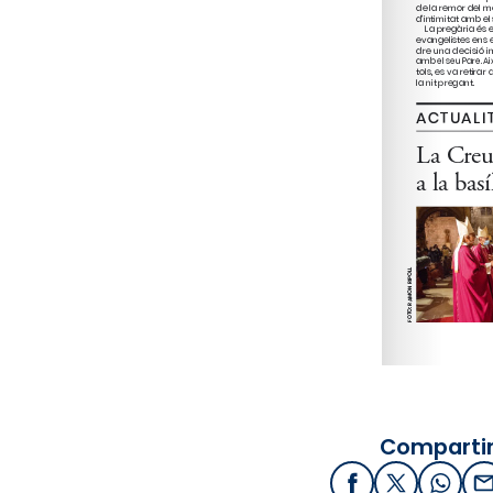
Compartir
Facebook
X / Twitter
What
E