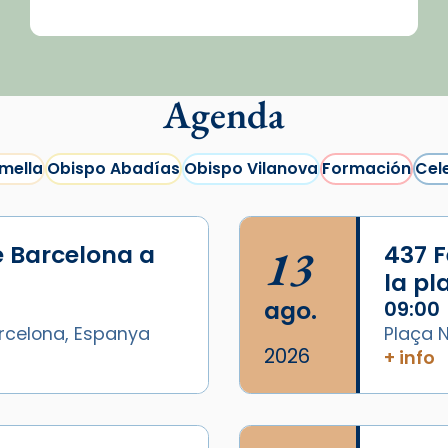
Agenda
mella
Obispo Abadías
Obispo Vilanova
Formación
Cel
e Barcelona a
13
437 F
la p
ago.
09:00
arcelona, Espanya
Plaça N
2026
+ info
/2026-