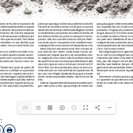
1/4
:
sApp
mail
Imprimir