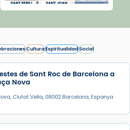
ebraciones
Cultura
Espiritualidad
Social
estes de Sant Roc de Barcelona a
Síguenos en Instagram
laça Nova
Cargar más...
ova, Ciutat Vella, 08002 Barcelona, Espanya