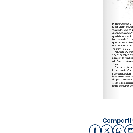
Compartir
Facebook
X / Twitter
What
E