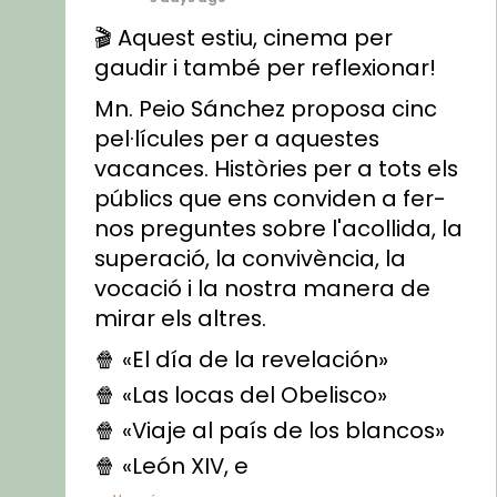
🎬 Aquest estiu, cinema per
gaudir i també per reflexionar!
Mn. Peio Sánchez proposa cinc
pel·lícules per a aquestes
vacances. Històries per a tots els
públics que ens conviden a fer-
nos preguntes sobre l'acollida, la
superació, la convivència, la
vocació i la nostra manera de
mirar els altres.
🍿 «El día de la revelación»
🍿 «Las locas del Obelisco»
🍿 «Viaje al país de los blancos»
🍿 «León XIV, e
...