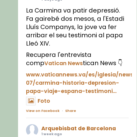
La Carmina va patir depressió.
Fa gairebé dos mesos, a l'Estadi
Lluís Companys, la jove va fer
arribar el seu testimoni al papa
Lleó XIV.
Recupera l'entrevista
comp
tican News 👇
Vatican News
www.vaticannews.va/es/iglesia/news
07/carmina-historia-depresion-
papa-viaje-espana-testimoni...
Foto
View on Facebook
·
Share
Arquebisbat de Barcelona
1 week ago