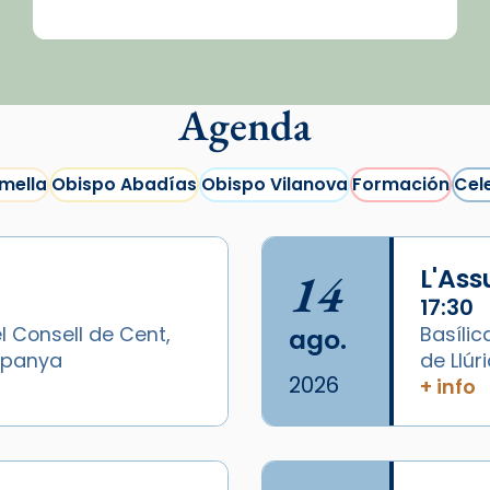
Agenda
mella
Obispo Abadías
Obispo Vilanova
Formación
Cel
14
L'As
17:30
l Consell de Cent,
Basílic
ago.
Espanya
de Llúr
2026
+ info