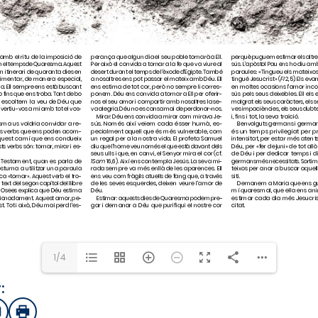
1/4
:
sApp
mail
Imprimir