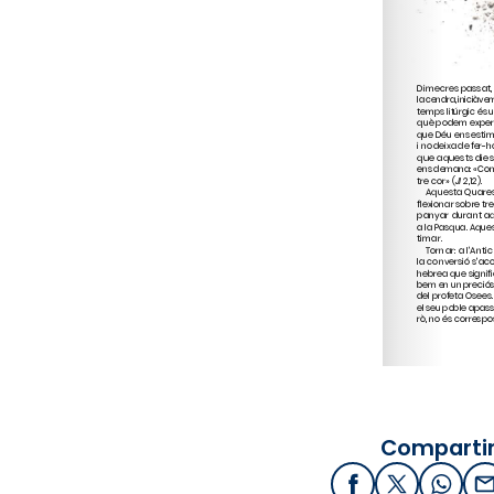
Compartir
Facebook
X / Twitter
What
E