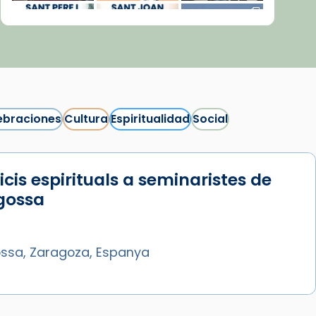
ebraciones
Cultura
Espiritualidad
Social
icis espirituals a seminaristes de
Síguenos en Instagram
gossa
Cargar más...
ssa, Zaragoza, Espanya