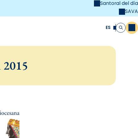
Santoral del día
SAVA
el
unya Cristiana
ES
M
Buscar
l 2015