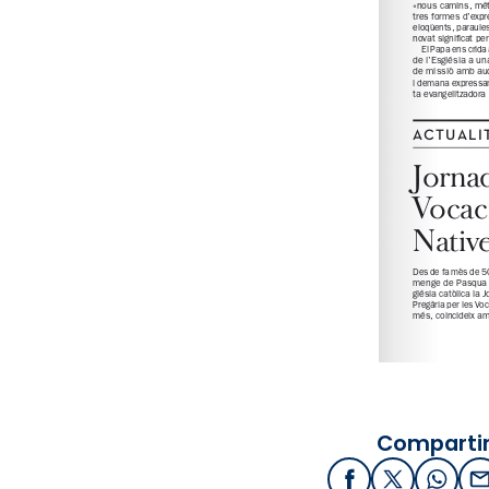
Compartir
Facebook
X / Twitter
What
E