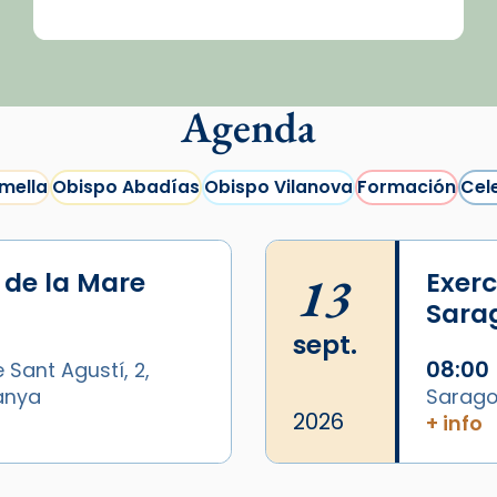
Agenda
mella
Obispo Abadías
Obispo Vilanova
Formación
Cel
i de la Mare
13
Exerc
Sara
sept.
08:00
 Sant Agustí, 2,
panya
Sarago
2026
+ info
/2026-