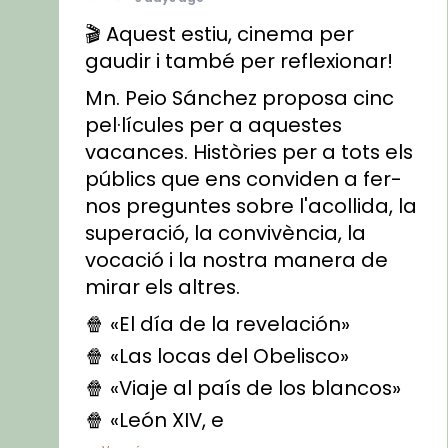
🎬 Aquest estiu, cinema per
gaudir i també per reflexionar!
Mn. Peio Sánchez proposa cinc
pel·lícules per a aquestes
vacances. Històries per a tots els
públics que ens conviden a fer-
nos preguntes sobre l'acollida, la
superació, la convivència, la
vocació i la nostra manera de
mirar els altres.
🍿 «El día de la revelación»
🍿 «Las locas del Obelisco»
🍿 «Viaje al país de los blancos»
🍿 «León XIV, e
...