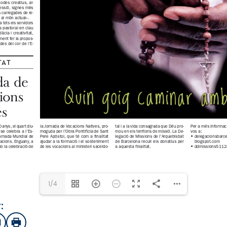
1/4
:
sApp
mail
Imprimir