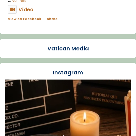
Ver más
Vídeo
View on Facebook
·
Share
Arquebisbat de Barcelona
1 week ago
Vatican Media
La Carmina va patir depressió. Fa gairebé
dos mesos, a l'Estadi Lluís Companys, la
jove va fer arribar el seu testimoni al papa
Instagram
Lleó XIV.
Recupera l'entrevista comp
Vatican
tican News 👇
News
www.vaticannews.va/es/iglesia/news/2026-
07/carmina-historia-depresion-papa-viaje-
espana-testimoni...
Foto