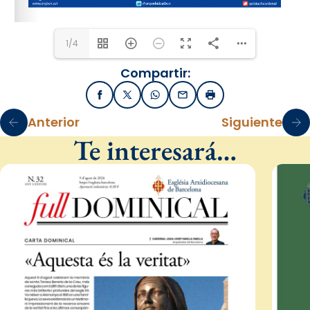
1/4
Compartir:
Facebook
X / Twitter
WhatsApp
Email
Imprimir
Anterior
Siguiente
Te interesará…