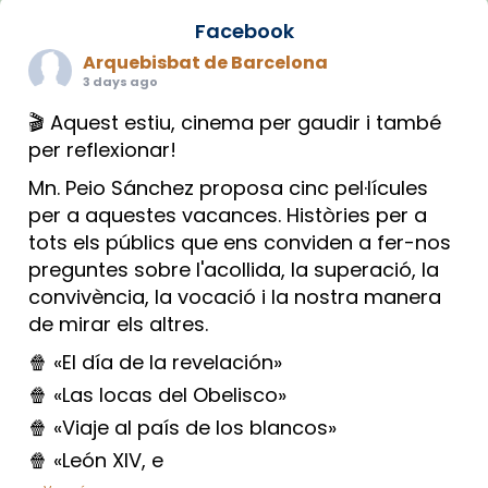
Facebook
Arquebisbat de Barcelona
3 days ago
🎬 Aquest estiu, cinema per gaudir i també
per reflexionar!
Mn. Peio Sánchez proposa cinc pel·lícules
per a aquestes vacances. Històries per a
tots els públics que ens conviden a fer-nos
preguntes sobre l'acollida, la superació, la
convivència, la vocació i la nostra manera
de mirar els altres.
🍿 «El día de la revelación»
🍿 «Las locas del Obelisco»
🍿 «Viaje al país de los blancos»
🍿 «León XIV, e
...