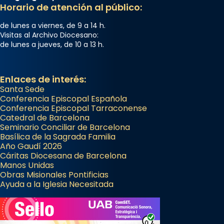
Memòria de les santes Juliana i
Horario de atención al público:
Semproniana, verges i màrtirs.
de lunes a viernes, de 9 a 14 h.
Acompanyant la història de sant Cugat, a
Visitas al Archivo Diocesano:
de lunes a jueves, de 10 a 13 h.
partir de l’Edat Mitjana sorgeix la tradició
que les santes Juliana (“relatiu a Júlia”) i
Semproniana (“relatiu a Semprònia =
Enlaces de interés:
eterna”) són deixebles seves. I l’any 1667, el
Santa Sede
frare Joan Gaspar Roig, afirma en una obra
Conferencia Episcopal Española
Conferencia Episcopal Tarraconense
que les santes són filles de l’antiga Iluro.
Catedral de Barcelona
Mataró en reivindicarà les relíq
Seminario Conciliar de Barcelona
...
Basílica de la Sagrada Familia
Ver más
Año Gaudí 2026
Foto
Cáritas Diocesana de Barcelona
Manos Unidas
View on Facebook
·
Share
Obras Misionales Pontificias
Ayuda a la Iglesia Necesitada