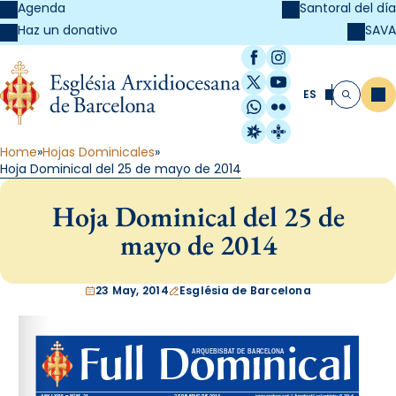
Agenda
Santoral del día
SAVA
Haz un donativo
Facebook
Instagram
X / Twitter
YouTube
ES
Me
Buscar
WhatsApp
Flickr
Radio Estel
Catalunya Cristi
Home
Hojas Dominicales
Hoja Dominical del 25 de mayo de 2014
Hoja Dominical del 25 de
mayo de 2014
23 May, 2014
Església de Barcelona