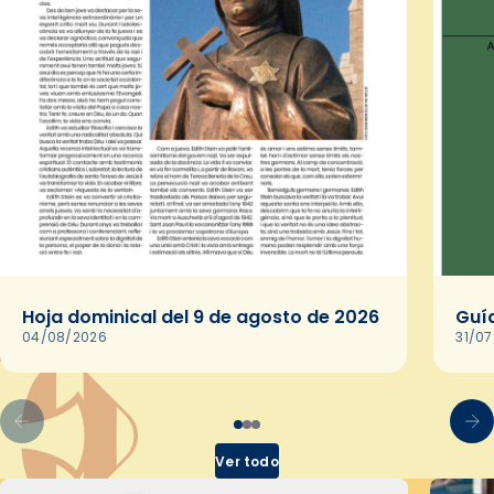
Hoja dominical del 9 de agosto de 2026
Guía
04/08/2026
31/0
Ver todo