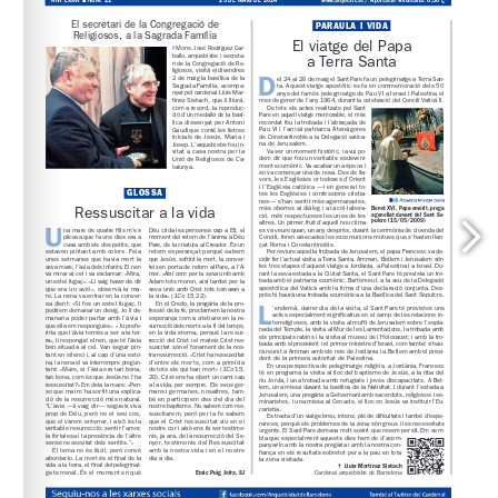
www.arqbcn.cat
 / Aportació voluntària: 0,30 