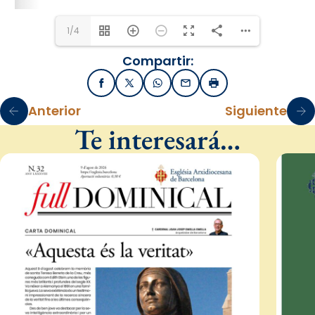
1/4
Compartir:
Facebook
X / Twitter
WhatsApp
Email
Imprimir
Anterior
Siguiente
Te interesará…