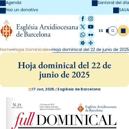
Agenda
Santoral del día
SAVA
Haz un donativo
Facebook
Instagram
X / Twitter
YouTube
ES
Me
Buscar
WhatsApp
Flickr
Radio Estel
Catalunya Cristi
Home
Hojas Dominicales
Hoja dominical del 22 de junio de 2025
Hoja dominical del 22 de
junio de 2025
17 Jun, 2025
Església de Barcelona