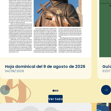
Hoja dominical del 9 de agosto de 2026
Guía
04/08/2026
31/0
Ver todo