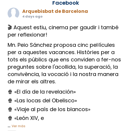
Facebook
Arquebisbat de Barcelona
4 days ago
🎬 Aquest estiu, cinema per gaudir i també
per reflexionar!
Mn. Peio Sánchez proposa cinc pel·lícules
per a aquestes vacances. Històries per a
tots els públics que ens conviden a fer-nos
preguntes sobre l'acollida, la superació, la
convivència, la vocació i la nostra manera
de mirar els altres.
🍿 «El día de la revelación»
🍿 «Las locas del Obelisco»
🍿 «Viaje al país de los blancos»
🍿 «León XIV, e
...
Ver más