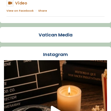
Vídeo
View on Facebook
·
Share
Arquebisbat de Barcelona
1 week ago
Vatican Media
La Carmina va patir depressió. Fa gairebé
dos mesos, a l'Estadi Lluís Companys, la
jove va fer arribar el seu testimoni al papa
Instagram
Lleó XIV.
Recupera l'entrevista comp
Vatican
tican News 👇
News
www.vaticannews.va/es/iglesia/news/2026-
07/carmina-historia-depresion-papa-viaje-
espana-testimoni...
Foto
View on Facebook
·
Share