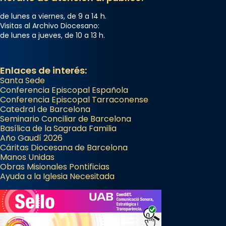
Semproniana, verges i màrtirs.
de lunes a viernes, de 9 a 14 h.
Acompanyant la història de sant Cugat, a
Visitas al Archivo Diocesano:
de lunes a jueves, de 10 a 13 h.
partir de l’Edat Mitjana sorgeix la tradició
que les santes Juliana (“relatiu a Júlia”) i
Semproniana (“relatiu a Semprònia =
Enlaces de interés:
eterna”) són deixebles seves. I l’any 1667, el
Santa Sede
frare Joan Gaspar Roig, afirma en una obra
Conferencia Episcopal Española
Conferencia Episcopal Tarraconense
que les santes són filles de l’antiga Iluro.
Catedral de Barcelona
Mataró en reivindicarà les relíq
Seminario Conciliar de Barcelona
...
Basílica de la Sagrada Familia
Ver más
Año Gaudí 2026
Foto
Cáritas Diocesana de Barcelona
Manos Unidas
View on Facebook
·
Share
Obras Misionales Pontificias
Ayuda a la Iglesia Necesitada