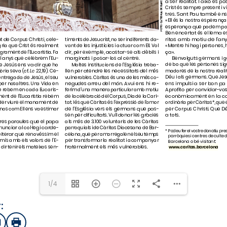
1/4
:
sApp
mail
Imprimir