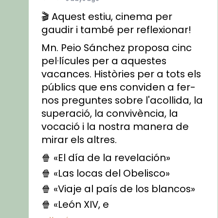
🎬 Aquest estiu, cinema per
gaudir i també per reflexionar!
Mn. Peio Sánchez proposa cinc
pel·lícules per a aquestes
vacances. Històries per a tots els
públics que ens conviden a fer-
nos preguntes sobre l'acollida, la
superació, la convivència, la
vocació i la nostra manera de
mirar els altres.
🍿 «El día de la revelación»
🍿 «Las locas del Obelisco»
🍿 «Viaje al país de los blancos»
🍿 «León XIV, e
...