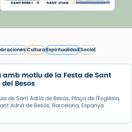
ebraciones
Cultura
Espiritualidad
Social
 amb motiu de la Festa de Sant
Síguenos en Instagram
 del Besos
Cargar más...
ia de Sant Adrià de Besòs, Plaça de l'Església,
Sant Adrià de Besòs, Barcelona, Espanya