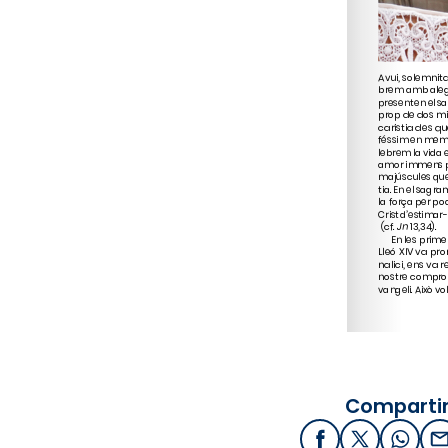
Compartir
Facebook
X / Twitter
What
E