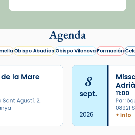
Agenda
mella
Obispo Abadías
Obispo Vilanova
Formación
Cel
i de la Mare
8
Missa
Adrià
sept.
11:00
 Sant Agustí, 2,
Parròqu
panya
08921 
2026
+ info
/2026-