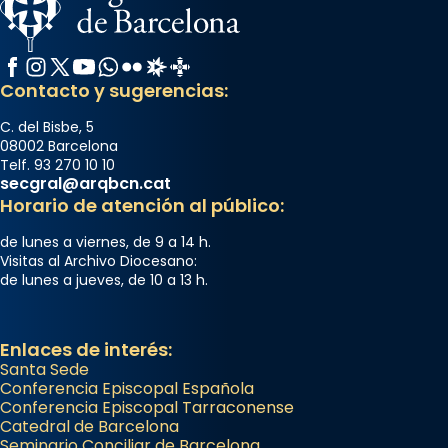
Facebook
Instagram
X / Twitter
YouTube
WhatsApp
Flickr
Radio Estel
Catalunya Cristiana
Contacto y sugerencias:
C. del Bisbe, 5
08002 Barcelona
Telf. 93 270 10 10
secgral@arqbcn.cat
Horario de atención al público:
de lunes a viernes, de 9 a 14 h.
Visitas al Archivo Diocesano:
de lunes a jueves, de 10 a 13 h.
Enlaces de interés:
Santa Sede
Conferencia Episcopal Española
Conferencia Episcopal Tarraconense
Catedral de Barcelona
Seminario Conciliar de Barcelona