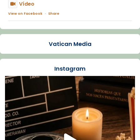
Vídeo
View on Facebook
·
Share
Arquebisbat de Barcelona
2 weeks ago
Vatican Media
La Carmina va patir depressió. Fa gairebé
dos mesos, a l'Estadi Lluís Companys, la
jove va fer arribar el seu testimoni al papa
Instagram
Lleó XIV.
Recupera l'entrevista comp
Vatican
tican News 👇
News
www.vaticannews.va/es/iglesia/news/2026-
07/carmina-historia-depresion-papa-viaje-
espana-testimoni...
Foto
View on Facebook
·
Share