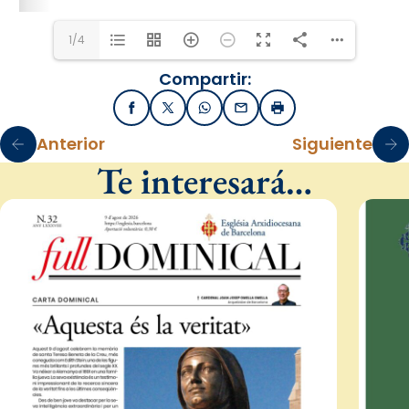
1/4
Compartir:
Facebook
X / Twitter
WhatsApp
Email
Imprimir
Anterior
Siguiente
Te interesará…