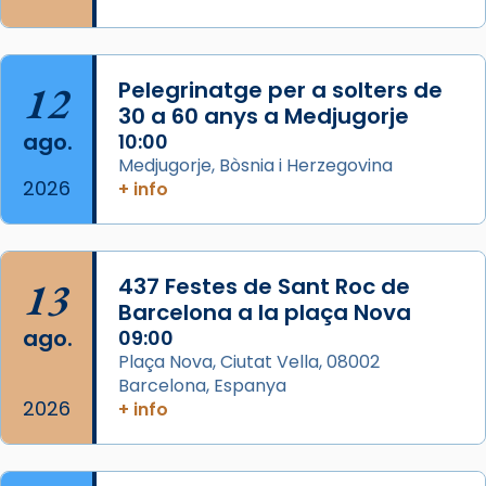
Semproniana, verges i màrtirs.
Acompanyant la història de sant Cugat, a
partir de l’Edat Mitjana sorgeix la tradició
12
Pelegrinatge per a solters de
que les santes Juliana (“relatiu a Júlia”) i
30 a 60 anys a Medjugorje
Semproniana (“relatiu a Semprònia =
ago.
10:00
eterna”) són deixebles seves. I l’any 1667, el
Medjugorje, Bòsnia i Herzegovina
2026
frare Joan Gaspar Roig, afirma en una obra
+ info
que les santes són filles de l’antiga Iluro.
Mataró en reivindicarà les relíq
...
Ver más
13
437 Festes de Sant Roc de
Foto
Barcelona a la plaça Nova
ago.
09:00
View on Facebook
·
Share
Plaça Nova, Ciutat Vella, 08002
Barcelona, Espanya
2026
+ info