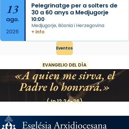
13
Pelegrinatge per a solters de
30 a 60 anys a Medjugorje
ago.
10:00
Medjugorje, Bòsnia i Herzegovina
2026
+ info
Eventos
EVANGELIO DEL DÍA
A quien me sirva, el
Padre lo honrará.
(Jn 12,24-26)