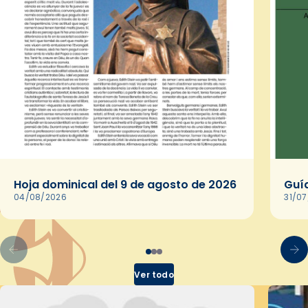
Hoja dominical del 9 de agosto de 2026
Guía
04/08/2026
31/0
Ver todo