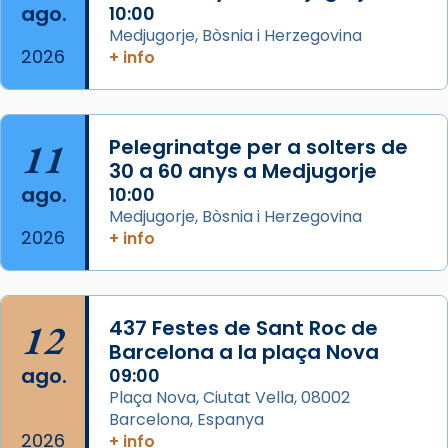
ago.
10:00
Aquest dilluns, 27 de juliol, ha tingut lloc la
Medjugorje, Bòsnia i Herzegovina
missa d’acció de gràcies en agraïment al
2026
+ info
comitè organitzador de la visita apostòlica
del Sant Pare Lleó XIV a Barcelona, i als
col·laboradors, a la Catedral de Barcelona.
11
Pelegrinatge per a solters de
L’arquebisbe de Barcelona, el cardenal Joan
30 a 60 anys a Medjugorje
Josep Omella, ha presidit la missa i l’ha
ago.
10:00
concelebrat el bisbe auxiliar de Barcelona,
Medjugorje, Bòsnia i Herzegovina
Mons. David Abadías.
2026
+ info
📸 Dr. G. Simón
Foto
12
437 Festes de Sant Roc de
View on Facebook
·
Share
Barcelona a la plaça Nova
ago.
09:00
Arquebisbat de Barcelona
Plaça Nova, Ciutat Vella, 08002
2 weeks ago
Barcelona, Espanya
Memòria de les santes Juliana i
2026
+ info