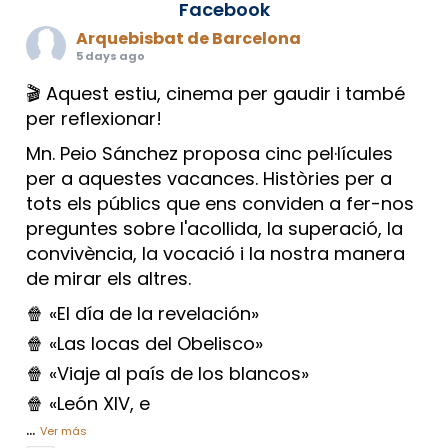
Facebook
Arquebisbat de Barcelona
5 days ago
🎬 Aquest estiu, cinema per gaudir i també
per reflexionar!
Mn. Peio Sánchez proposa cinc pel·lícules
per a aquestes vacances. Històries per a
tots els públics que ens conviden a fer-nos
preguntes sobre l'acollida, la superació, la
convivència, la vocació i la nostra manera
de mirar els altres.
🍿 «El día de la revelación»
🍿 «Las locas del Obelisco»
🍿 «Viaje al país de los blancos»
🍿 «León XIV, e
...
Ver más