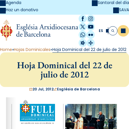
Agenda
Santoral del día
SAVA
Haz un donativo
Facebook
Instagram
X / Twitter
YouTube
ES
Me
Buscar
WhatsApp
Flickr
Radio Estel
Catalunya Cristi
Home
Hojas Dominicales
Hoja Dominical del 22 de julio de 2012
Hoja Dominical del 22 de
julio de 2012
20 Jul, 2012
Església de Barcelona