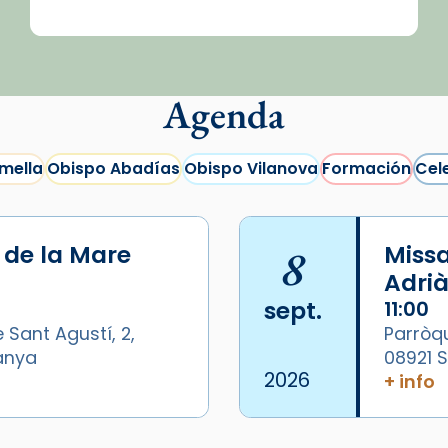
Agenda
mella
Obispo Abadías
Obispo Vilanova
Formación
Cel
i de la Mare
8
Missa
Adrià
sept.
11:00
 Sant Agustí, 2,
Parròqu
panya
08921 
2026
+ info
/2026-