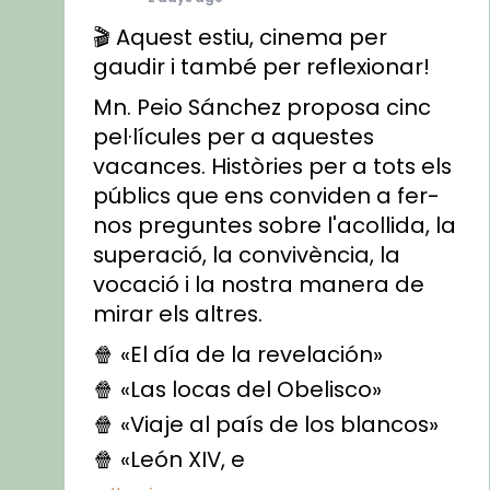
🎬 Aquest estiu, cinema per
gaudir i també per reflexionar!
Mn. Peio Sánchez proposa cinc
pel·lícules per a aquestes
vacances. Històries per a tots els
públics que ens conviden a fer-
nos preguntes sobre l'acollida, la
superació, la convivència, la
vocació i la nostra manera de
mirar els altres.
🍿 «El día de la revelación»
🍿 «Las locas del Obelisco»
🍿 «Viaje al país de los blancos»
🍿 «León XIV, e
...