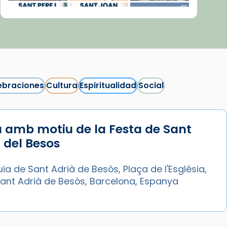
ebraciones
Cultura
Espiritualidad
Social
 amb motiu de la Festa de Sant
Síguenos en Instagram
 del Besos
Cargar más...
ia de Sant Adrià de Besòs, Plaça de l'Església,
Sant Adrià de Besòs, Barcelona, Espanya