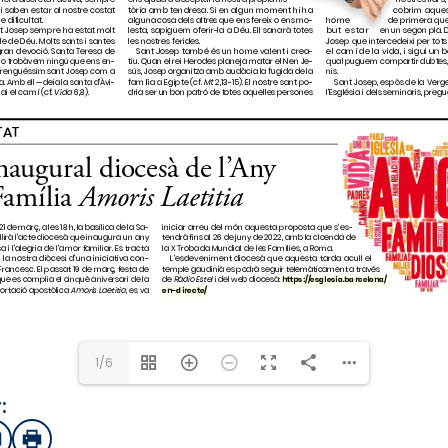
pastoral@sagradafami
1/6
:
sApp
mail
Imprimir