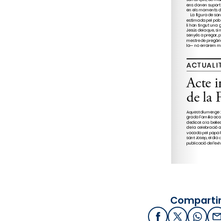
Compartir
Facebook
X / Twitter
What
E