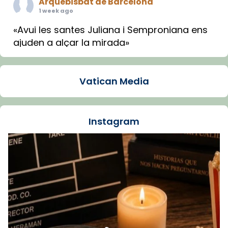
Arquebisbat de Barcelona
1 week ago
«Avui les santes Juliana i Semproniana ens
ajuden a alçar la mirada»
Mons. Sergi Gordo, bisbe de Tortosa, ha
presidit aquest 27 de juliol la missa de Les
Vatican Media
Santes de Mataró.
🔗
tinyurl.com/cvu5jmbk
📸 J. Merino
Instagram
Foto
View on Facebook
·
Share
Arquebisbat de Barcelona
is at Catedral
de Barcelona.
1 week ago
Aquest dilluns, 27 de juliol, ha tingut lloc la