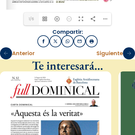
1/6
Compartir:
Facebook
X / Twitter
WhatsApp
Email
Imprimir
Anterior
Siguiente
Te interesará…