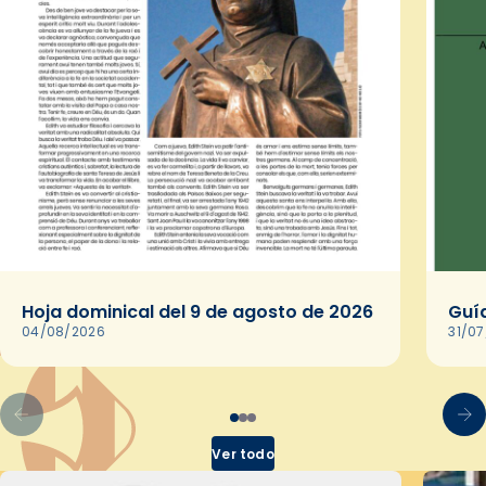
Hoja dominical del 9 de agosto de 2026
Guía
04/08/2026
31/0
Ver todo