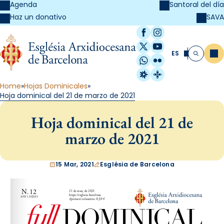
Agenda
Santoral del día
SAVA
Haz un donativo
Facebook
Instagram
X / Twitter
YouTube
ES
Me
Buscar
WhatsApp
Flickr
Radio Estel
Catalunya Cristi
Home
Hojas Dominicales
Hoja dominical del 21 de marzo de 2021
Hoja dominical del 21 de
marzo de 2021
15 Mar, 2021
Església de Barcelona