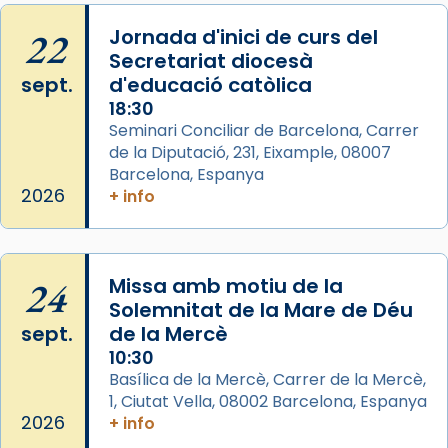
Segons el llibre dels Fets (12,2) fou el primer
22
Jornada d'inici de curs del
apòstol màrtir, decapitat a Jerusalem per
Secretariat diocesà
Herodes Agripa (vers l'any 44).
sept.
d'educació catòlica
Patró de Galícia, després de les invasions
18:30
musulmanes fou venerat com a patró dels
Seminari Conciliar de Barcelona, Carrer
de la Diputació, 231, Eixample, 08007
Regnes castellans i més tard de tota
Barcelona, Espanya
Espanya.
2026
+ info
El seu sepulcre a Compostela fou un g
...
Ver más
Foto
24
Missa amb motiu de la
View on Facebook
·
Share
Solemnitat de la Mare de Déu
sept.
de la Mercè
10:30
Basílica de la Mercè, Carrer de la Mercè,
1, Ciutat Vella, 08002 Barcelona, Espanya
2026
+ info