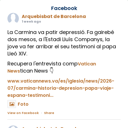
Facebook
Arquebisbat de Barcelona
1 week ago
La Carmina va patir depressió. Fa gairebé
dos mesos, a l'Estadi Lluís Companys, la
jove va fer arribar el seu testimoni al papa
Lleó XIV.
Recupera l'entrevista comp
Vatican
tican News 👇
News
www.vaticannews.va/es/iglesia/news/2026-
07/carmina-historia-depresion-papa-viaje-
espana-testimoni...
Foto
View on Facebook
·
Share