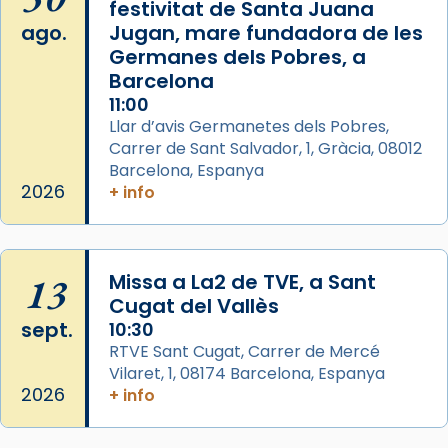
festivitat de Santa Juana
Acompanyant la història de sant Cugat, a
ago.
Jugan, mare fundadora de les
partir de l’Edat Mitjana sorgeix la tradició
Germanes dels Pobres, a
que les santes Juliana (“relatiu a Júlia”) i
Barcelona
Semproniana (“relatiu a Semprònia =
11:00
eterna”) són deixebles seves. I l’any 1667, el
Llar d’avis Germanetes dels Pobres,
frare Joan Gaspar Roig, afirma en una obra
Carrer de Sant Salvador, 1, Gràcia, 08012
que les santes són filles de l’antiga Iluro.
Barcelona, Espanya
Mataró en reivindicarà les relíq
2026
+ info
...
Ver más
Foto
View on Facebook
·
Share
13
Missa a La2 de TVE, a Sant
Cugat del Vallès
sept.
Arquebisbat de Barcelona
10:30
2 weeks ago
RTVE Sant Cugat, Carrer de Mercé
Vilaret, 1, 08174 Barcelona, Espanya
Jaume, fill de Zebedeu, és juntament amb el
2026
+ info
seu germà Joan i Pere un dels que
acompanyava més de prop Jesús.