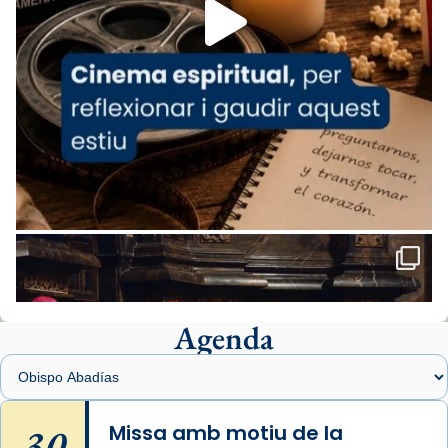
missa d’acció de gràcies en agraïment al
comitè organitzador de la visita apostòlica
del Sant Pare Lleó XIV a Barcelona, i als
col·laboradors, a la Catedral de Barcelona.
L’arquebisbe de Barcelona, el cardenal Joan
Josep Omella, ha presidit la missa i l’ha
concelebrat el bisbe auxiliar de Barcelona,
Mons. David Abadías.
📸 Dr. G. Simón
Foto
View on Facebook
·
Share
Agenda
Arquebisbat de Barcelona
1 week ago
Memòria de les santes Juliana i
Semproniana, verges i màrtirs.
30
Missa amb motiu de la