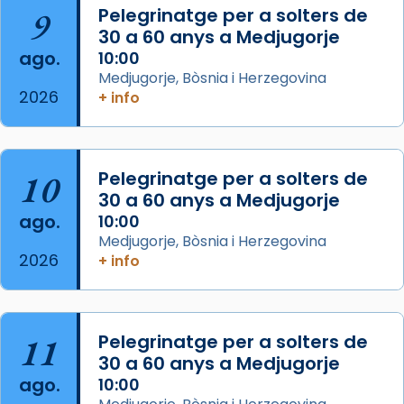
Arquebisbat de Barcelona
is at Catedral
9
Pelegrinatge per a solters de
de Barcelona.
30 a 60 anys a Medjugorje
2 weeks ago
ago.
10:00
Aquest dilluns, 27 de juliol, ha tingut lloc la
Medjugorje, Bòsnia i Herzegovina
missa d’acció de gràcies en agraïment al
2026
+ info
comitè organitzador de la visita apostòlica
del Sant Pare Lleó XIV a Barcelona, i als
col·laboradors, a la Catedral de Barcelona.
10
Pelegrinatge per a solters de
L’arquebisbe de Barcelona, el cardenal Joan
30 a 60 anys a Medjugorje
Josep Omella, ha presidit la missa i l’ha
ago.
10:00
concelebrat el bisbe auxiliar de Barcelona,
Medjugorje, Bòsnia i Herzegovina
Mons. David Abadías.
2026
+ info
📸 Dr. G. Simón
Foto
11
Pelegrinatge per a solters de
View on Facebook
·
Share
30 a 60 anys a Medjugorje
ago.
10:00
Arquebisbat de Barcelona