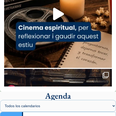
Foto
View on Facebook
·
Share
Arquebisbat de Barcelona
2 weeks ago
«Avui les santes Juliana i Semproniana ens
ajuden a alçar la mirada»
Mons. Sergi Gordo, bisbe de Tortosa, ha
presidit aquest 27 de juliol la missa de Les
Santes de Mataró.
🔗
tinyurl.com/cvu5jmbk
📸 J. Merino
Agenda
Foto
View on Facebook
·
Share