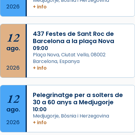
Medjugorje, Bòsnia i Herzegovina
2 weeks ago
2026
+ info
Memòria de les santes Juliana i
Semproniana, verges i màrtirs.
Acompanyant la història de sant Cugat, a
12
437 Festes de Sant Roc de
partir de l’Edat Mitjana sorgeix la tradició
Barcelona a la plaça Nova
que les santes Juliana (“relatiu a Júlia”) i
ago.
09:00
Semproniana (“relatiu a Semprònia =
Plaça Nova, Ciutat Vella, 08002
eterna”) són deixebles seves. I l’any 1667, el
Barcelona, Espanya
2026
frare Joan Gaspar Roig, afirma en una obra
+ info
que les santes són filles de l’antiga Iluro.
Mataró en reivindicarà les relíq
...
Ver más
12
Pelegrinatge per a solters de
Foto
30 a 60 anys a Medjugorje
ago.
10:00
View on Facebook
·
Share
Medjugorje, Bòsnia i Herzegovina
2026
+ info