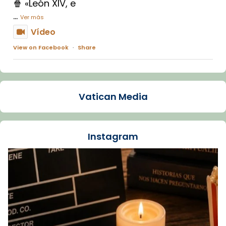
🍿 «León XIV, e
...
Ver más
Vídeo
View on Facebook
·
Share
Arquebisbat de Barcelona
1 week ago
Vatican Media
La Carmina va patir depressió. Fa gairebé
dos mesos, a l'Estadi Lluís Companys, la
jove va fer arribar el seu testimoni al papa
Instagram
Lleó XIV.
Recupera l'entrevista comp
Vatican
tican News 👇
News
www.vaticannews.va/es/iglesia/news/2026-
07/carmina-historia-depresion-papa-viaje-
espana-testimoni...