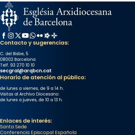
Facebook
Instagram
X / Twitter
YouTube
WhatsApp
Flickr
Radio Estel
Catalunya Cristiana
Contacto y sugerencias:
C. del Bisbe, 5
08002 Barcelona
Telf. 93 270 10 10
secgral@arqbcn.cat
Horario de atención al público:
de lunes a viernes, de 9 a 14 h.
Visitas al Archivo Diocesano:
de lunes a jueves, de 10 a 13 h.
Enlaces de interés:
Santa Sede
Conferencia Episcopal Española