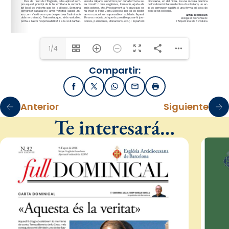
1/4
Compartir:
Facebook
X / Twitter
WhatsApp
Email
Imprimir
Anterior
Siguiente
Te interesará…