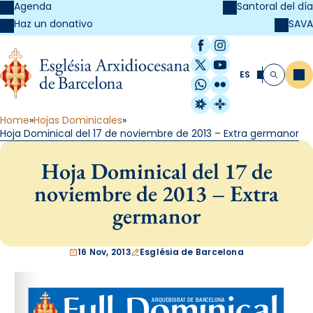
Agenda
Santoral del día
SAVA
Haz un donativo
Facebook
Instagram
X / Twitter
YouTube
ES
Me
Buscar
WhatsApp
Flickr
Radio Estel
Catalunya Cristi
Home
Hojas Dominicales
Hoja Dominical del 17 de noviembre de 2013 – Extra germanor
Hoja Dominical del 17 de
noviembre de 2013 – Extra
germanor
16 Nov, 2013
Església de Barcelona