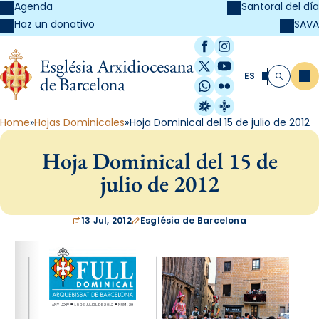
Agenda
Santoral del día
SAVA
Haz un donativo
Facebook
Instagram
X / Twitter
YouTube
ES
Me
Buscar
WhatsApp
Flickr
Radio Estel
Catalunya Cristi
Home
Hojas Dominicales
Hoja Dominical del 15 de julio de 2012
Hoja Dominical del 15 de
julio de 2012
13 Jul, 2012
Església de Barcelona