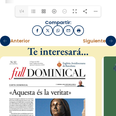
1/4
Compartir:
Facebook
X / Twitter
WhatsApp
Email
Imprimir
Anterior
Siguiente
Te interesará…