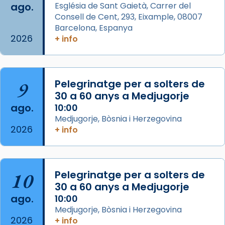
ago.
Església de Sant Gaietà, Carrer del
partir de l’Edat Mitjana sorgeix la tradició
Consell de Cent, 293, Eixample, 08007
que les santes Juliana (“relatiu a Júlia”) i
Barcelona, Espanya
Semproniana (“relatiu a Semprònia =
2026
+ info
eterna”) són deixebles seves. I l’any 1667, el
frare Joan Gaspar Roig, afirma en una obra
que les santes són filles de l’antiga Iluro.
Mataró en reivindicarà les relíq
9
Pelegrinatge per a solters de
...
30 a 60 anys a Medjugorje
Ver más
ago.
10:00
Foto
Medjugorje, Bòsnia i Herzegovina
View on Facebook
·
Share
2026
+ info
Arquebisbat de Barcelona
2 weeks ago
10
Pelegrinatge per a solters de
Jaume, fill de Zebedeu, és juntament amb el
30 a 60 anys a Medjugorje
seu germà Joan i Pere un dels que
ago.
10:00
acompanyava més de prop Jesús.
Medjugorje, Bòsnia i Herzegovina
2026
+ info