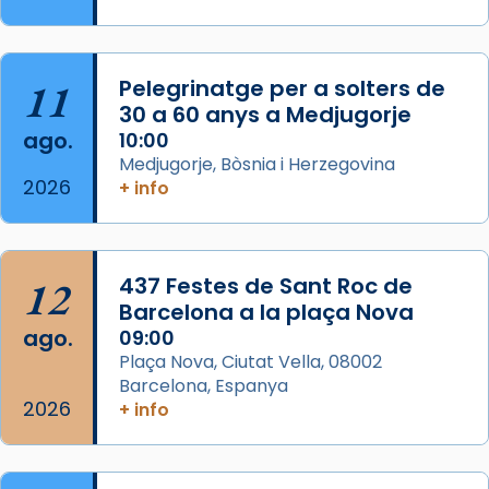
Segons el llibre dels Fets (12,2) fou el primer
apòstol màrtir, decapitat a Jerusalem per
Herodes Agripa (vers l'any 44).
11
Pelegrinatge per a solters de
Patró de Galícia, després de les invasions
30 a 60 anys a Medjugorje
musulmanes fou venerat com a patró dels
ago.
10:00
Regnes castellans i més tard de tota
Medjugorje, Bòsnia i Herzegovina
Espanya.
2026
+ info
El seu sepulcre a Compostela fou un g
...
Ver más
Foto
12
437 Festes de Sant Roc de
Barcelona a la plaça Nova
View on Facebook
·
Share
ago.
09:00
Plaça Nova, Ciutat Vella, 08002
Barcelona, Espanya
2026
+ info