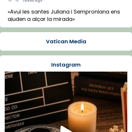
1 week ago
«Avui les santes Juliana i Semproniana ens
ajuden a alçar la mirada»
Mons. Sergi Gordo, bisbe de Tortosa, ha
presidit aquest 27 de juliol la missa de Les
Vatican Media
Santes de Mataró.
🔗
tinyurl.com/cvu5jmbk
📸 J. Merino
Instagram
Foto
View on Facebook
·
Share
Arquebisbat de Barcelona
is at Catedral
de Barcelona.
1 week ago
Aquest dilluns, 27 de juliol, ha tingut lloc la
missa d’acció de gràcies en agraïment al