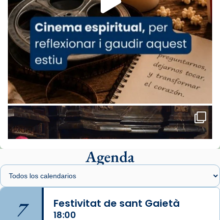
comitè organitzador de la visita apostòlica
del Sant Pare Lleó XIV a Barcelona, i als
col·laboradors, a la Catedral de Barcelona.
L’arquebisbe de Barcelona, el cardenal Joan
Josep Omella, ha presidit la missa i l’ha
concelebrat el bisbe auxiliar de Barcelona,
Mons. David Abadías.
📸 Dr. G. Simón
Foto
View on Facebook
·
Share
Agenda
Arquebisbat de Barcelona
1 week ago
Memòria de les santes Juliana i
Semproniana, verges i màrtirs.
7
Festivitat de sant Gaietà
Acompanyant la història de sant Cugat, a
18:00