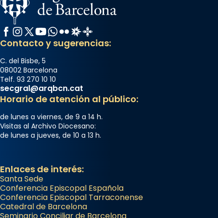
Facebook
Instagram
X / Twitter
YouTube
WhatsApp
Flickr
Radio Estel
Catalunya Cristiana
Contacto y sugerencias:
C. del Bisbe, 5
08002 Barcelona
Telf. 93 270 10 10
secgral@arqbcn.cat
Horario de atención al público:
de lunes a viernes, de 9 a 14 h.
Visitas al Archivo Diocesano:
de lunes a jueves, de 10 a 13 h.
Enlaces de interés:
Santa Sede
Conferencia Episcopal Española
Conferencia Episcopal Tarraconense
Catedral de Barcelona
Seminario Conciliar de Barcelona