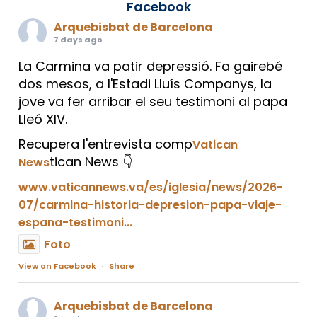
Facebook
Arquebisbat de Barcelona
7 days ago
La Carmina va patir depressió. Fa gairebé
dos mesos, a l'Estadi Lluís Companys, la
jove va fer arribar el seu testimoni al papa
Lleó XIV.
Recupera l'entrevista comp
Vatican
tican News 👇
News
www.vaticannews.va/es/iglesia/news/2026-
07/carmina-historia-depresion-papa-viaje-
espana-testimoni...
Foto
View on Facebook
·
Share
Arquebisbat de Barcelona