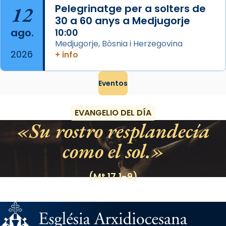
12
Pelegrinatge per a solters de
30 a 60 anys a Medjugorje
ago.
10:00
Medjugorje, Bòsnia i Herzegovina
2026
+ info
Eventos
EVANGELIO DEL DÍA
Su rostro resplandecía
como el sol.
(Mt 17,1-9)