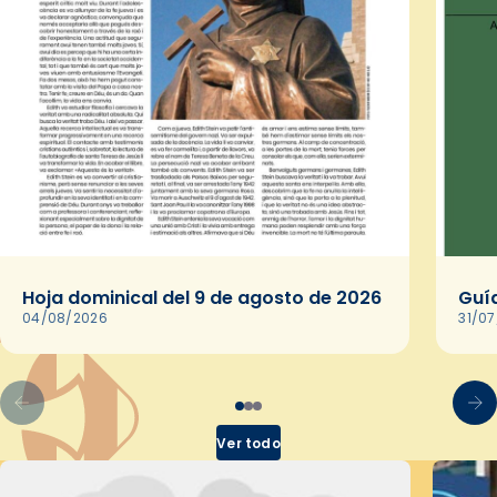
Hoja dominical del 9 de agosto de 2026
Guía
04/08/2026
31/0
Ver todo