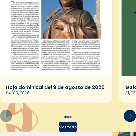
Hoja dominical del 9 de agosto de 2026
Guía
04/08/2026
31/0
Ver todo