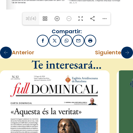
3(1/4)
Compartir:
Facebook
X / Twitter
WhatsApp
Email
Imprimir
Anterior
Siguiente
Te interesará…