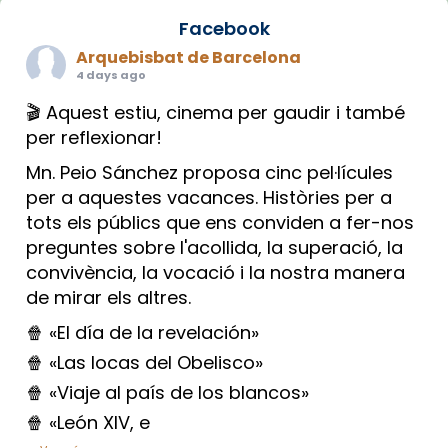
Facebook
Arquebisbat de Barcelona
4 days ago
🎬 Aquest estiu, cinema per gaudir i també
per reflexionar!
Mn. Peio Sánchez proposa cinc pel·lícules
per a aquestes vacances. Històries per a
tots els públics que ens conviden a fer-nos
preguntes sobre l'acollida, la superació, la
convivència, la vocació i la nostra manera
de mirar els altres.
🍿 «El día de la revelación»
🍿 «Las locas del Obelisco»
🍿 «Viaje al país de los blancos»
🍿 «León XIV, e
...