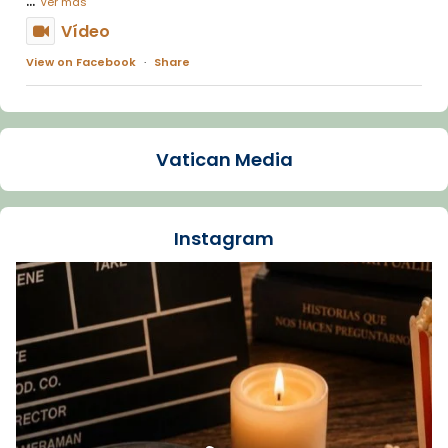
Ver más
Vídeo
View on Facebook
·
Share
Arquebisbat de Barcelona
1 week ago
Vatican Media
La Carmina va patir depressió. Fa gairebé
dos mesos, a l'Estadi Lluís Companys, la
jove va fer arribar el seu testimoni al papa
Instagram
Lleó XIV.
Recupera l'entrevista comp
Vatican
tican News 👇
News
www.vaticannews.va/es/iglesia/news/2026-
07/carmina-historia-depresion-papa-viaje-
espana-testimoni...
Foto