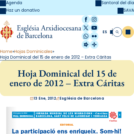
Agenda
Santoral del día
SAVA
Haz un donativo
Facebook
Instagram
X / Twitter
YouTube
ES
Me
Buscar
WhatsApp
Flickr
Radio Estel
Catalunya Cristi
Home
Hojas Dominicales
Hoja Dominical del 15 de enero de 2012 – Extra Cáritas
Hoja Dominical del 15 de
enero de 2012 – Extra Cáritas
13 Ene, 2012
Església de Barcelona