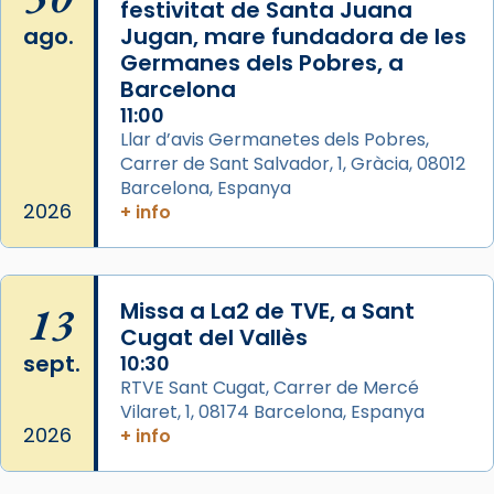
festivitat de Santa Juana
2 weeks ago
ago.
Jugan, mare fundadora de les
Aquest dilluns, 27 de juliol, ha tingut lloc la
Germanes dels Pobres, a
missa d’acció de gràcies en agraïment al
Barcelona
comitè organitzador de la visita apostòlica
11:00
del Sant Pare Lleó XIV a Barcelona, i als
Llar d’avis Germanetes dels Pobres,
col·laboradors, a la Catedral de Barcelona.
Carrer de Sant Salvador, 1, Gràcia, 08012
Barcelona, Espanya
L’arquebisbe de Barcelona, el cardenal Joan
2026
+ info
Josep Omella, ha presidit la missa i l’ha
concelebrat el bisbe auxiliar de Barcelona,
Mons. David Abadías.
13
Missa a La2 de TVE, a Sant
📸 Dr. G. Simón
Cugat del Vallès
Foto
sept.
10:30
View on Facebook
·
Share
RTVE Sant Cugat, Carrer de Mercé
Vilaret, 1, 08174 Barcelona, Espanya
2026
+ info
Arquebisbat de Barcelona
2 weeks ago