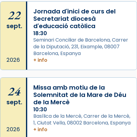
Memòria de les santes Juliana i
Semproniana, verges i màrtirs.
22
Jornada d'inici de curs del
Secretariat diocesà
Acompanyant la història de sant Cugat, a
sept.
d'educació catòlica
partir de l’Edat Mitjana sorgeix la tradició
18:30
que les santes Juliana (“relatiu a Júlia”) i
Seminari Conciliar de Barcelona, Carrer
Semproniana (“relatiu a Semprònia =
de la Diputació, 231, Eixample, 08007
eterna”) són deixebles seves. I l’any 1667, el
Barcelona, Espanya
frare Joan Gaspar Roig, afirma en una obra
2026
+ info
que les santes són filles de l’antiga Iluro.
Mataró en reivindicarà les relíq
...
Ver más
24
Missa amb motiu de la
Foto
Solemnitat de la Mare de Déu
sept.
de la Mercè
View on Facebook
·
Share
10:30
Basílica de la Mercè, Carrer de la Mercè,
1, Ciutat Vella, 08002 Barcelona, Espanya
2026
+ info