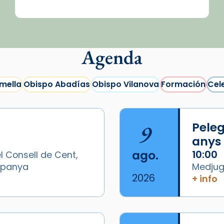
Agenda
mella
Obispo Abadías
Obispo Vilanova
Formación
Cel
9
Peleg
anys
ago.
10:00
l Consell de Cent,
Espanya
Medjugo
2026
+ info
/2026-