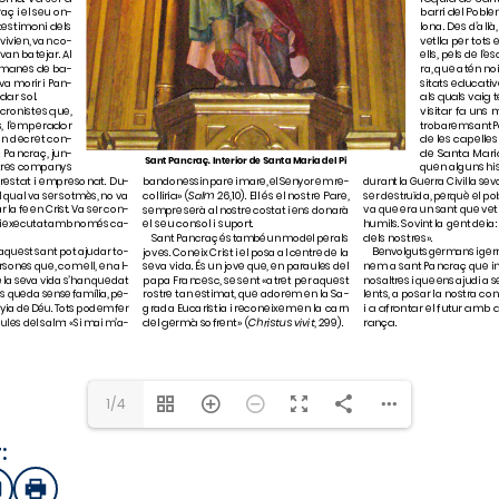
1/4
:
sApp
mail
Imprimir