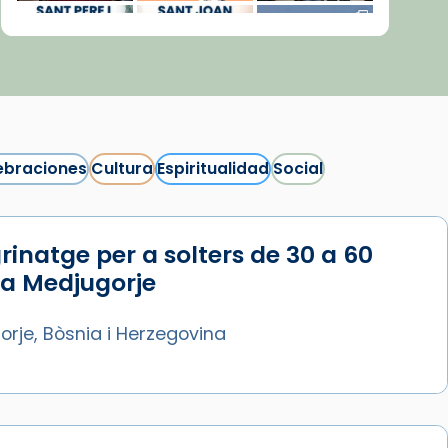
ebraciones
Cultura
Espiritualidad
Social
rinatge per a solters de 30 a 60
Síguenos en Instagram
 a Medjugorje
Cargar más...
rje, Bòsnia i Herzegovina