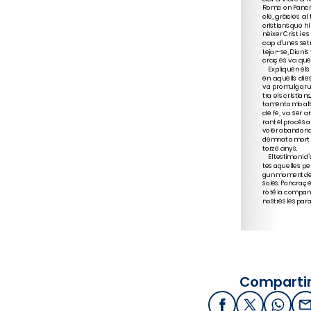
Compartir
Facebook
X / Twitter
What
E