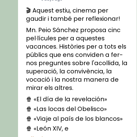
🎬 Aquest estiu, cinema per
gaudir i també per reflexionar!
Mn. Peio Sánchez proposa cinc
pel·lícules per a aquestes
vacances. Històries per a tots els
públics que ens conviden a fer-
nos preguntes sobre l'acollida, la
superació, la convivència, la
vocació i la nostra manera de
mirar els altres.
🍿 «El día de la revelación»
🍿 «Las locas del Obelisco»
🍿 «Viaje al país de los blancos»
🍿 «León XIV, e
...