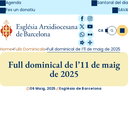
Agenda
Santoral del dia
SAVA
Fes un donatiu
Facebook
Instagram
X / Twitter
YouTube
CA
Me
Cerca
WhatsApp
Flickr
Radio Estel
Catalunya Cristi
Home
Fulls Dominicals
Full dominical de l’11 de maig de 2025
Full dominical de l’11 de maig
de 2025
06 Maig, 2025
Església de Barcelona