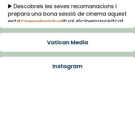
▶️ Descobreix les seves recomanacions i
prepara una bona sessió de cinema aquest
est
itual @cinemaspiritcat
#CinemaEspiritual
Imatge: Generada amb IA (OpenAI)
Video
Vatican Media
View on Facebook
·
Share
Instagram
Arquebisbat de Barcelona
1 week ago
La Carmina va patir depressió. Fa gairebé
dos mesos, a l'Estadi Lluís Companys, la
jove va fer arribar el seu testimoni al papa
Lleó XIV.
Recupera l'entrevista comp
Vatican
tican News 👇
News