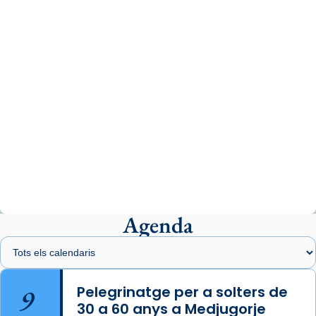
www.vaticannews.va/es/iglesia/news/2026-
07/carmina-historia-depresion-papa-viaje-
espana-testimoni...
Photo
View on Facebook
·
Share
Arquebisbat de Barcelona
2 weeks ago
«Avui les santes Juliana i Semproniana ens
ajuden a alçar la mirada»
Mons. Sergi Gordo, bisbe de Tortosa, ha
presidit aquest 27 de juliol la missa de Les
Agenda
Santes de Mataró.
🔗
tinyurl.com/cvu5jmbk
📸 J. Merino
9
Pelegrinatge per a solters de
30 a 60 anys a Medjugorje
Photo