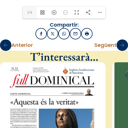
1/4
Compartir:
Facebook
X / Twitter
WhatsApp
Email
Imprimir
Anterior
Següent
T’interessarà…