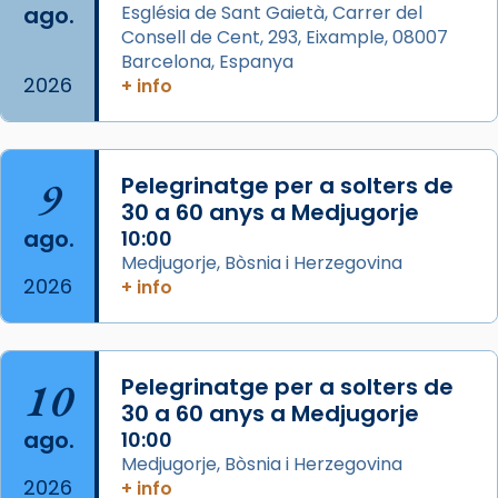
ago.
Església de Sant Gaietà, Carrer del
Aquest dilluns, 27 de juliol, ha tingut lloc la
Consell de Cent, 293, Eixample, 08007
missa d’acció de gràcies en agraïment al
Barcelona, Espanya
comitè organitzador de la visita apostòlica
2026
+ info
del Sant Pare Lleó XIV a Barcelona, i als
col·laboradors, a la Catedral de Barcelona.
L’arquebisbe de Barcelona, el cardenal Joan
9
Pelegrinatge per a solters de
Josep Omella, ha presidit la missa i l’ha
30 a 60 anys a Medjugorje
concelebrat el bisbe auxiliar de Barcelona,
ago.
10:00
Mons. David Abadías.
Medjugorje, Bòsnia i Herzegovina
2026
+ info
📸 Dr. G. Simón
Foto
View on Facebook
·
Share
10
Pelegrinatge per a solters de
30 a 60 anys a Medjugorje
Arquebisbat de Barcelona
ago.
10:00
2 weeks ago
Medjugorje, Bòsnia i Herzegovina
2026
Memòria de les santes Juliana i
+ info