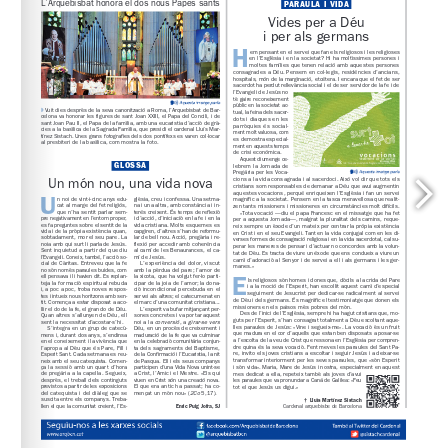
www.gen.cat
 /