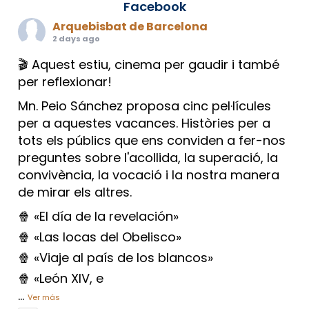
Facebook
Arquebisbat de Barcelona
2 days ago
🎬 Aquest estiu, cinema per gaudir i també
per reflexionar!
Mn. Peio Sánchez proposa cinc pel·lícules
per a aquestes vacances. Històries per a
tots els públics que ens conviden a fer-nos
preguntes sobre l'acollida, la superació, la
convivència, la vocació i la nostra manera
de mirar els altres.
🍿 «El día de la revelación»
🍿 «Las locas del Obelisco»
🍿 «Viaje al país de los blancos»
🍿 «León XIV, e
...
Ver más