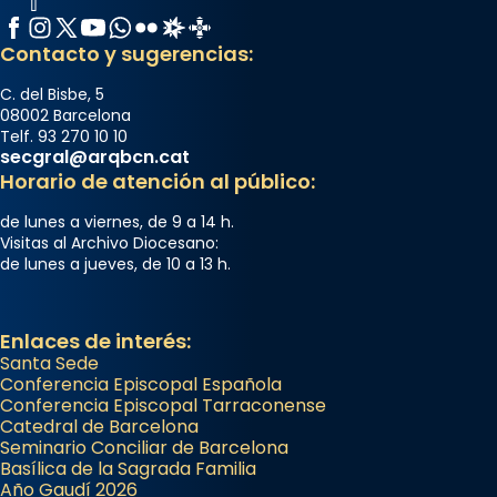
Facebook
Instagram
X / Twitter
YouTube
WhatsApp
Flickr
Radio Estel
Catalunya Cristiana
Contacto y sugerencias:
C. del Bisbe, 5
08002 Barcelona
Telf. 93 270 10 10
secgral@arqbcn.cat
Horario de atención al público:
de lunes a viernes, de 9 a 14 h.
Visitas al Archivo Diocesano:
de lunes a jueves, de 10 a 13 h.
Enlaces de interés:
Santa Sede
Conferencia Episcopal Española
Conferencia Episcopal Tarraconense
Catedral de Barcelona
Seminario Conciliar de Barcelona
Basílica de la Sagrada Familia
Año Gaudí 2026