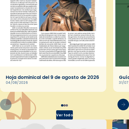
Hoja dominical del 9 de agosto de 2026
Guía
04/08/2026
31/0
Ver todo