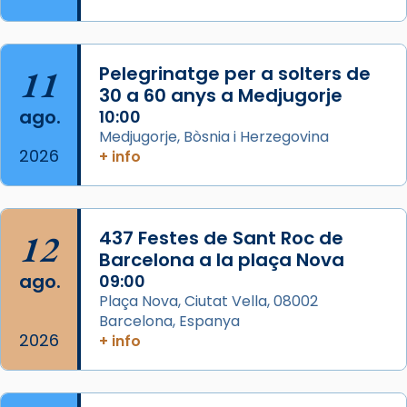
Semproniana, verges i màrtirs.
Acompanyant la història de sant Cugat, a
partir de l’Edat Mitjana sorgeix la tradició
11
Pelegrinatge per a solters de
que les santes Juliana (“relatiu a Júlia”) i
30 a 60 anys a Medjugorje
Semproniana (“relatiu a Semprònia =
ago.
10:00
eterna”) són deixebles seves. I l’any 1667, el
Medjugorje, Bòsnia i Herzegovina
2026
+ info
frare Joan Gaspar Roig, afirma en una obra
que les santes són filles de l’antiga Iluro.
Mataró en reivindicarà les relíq
...
Ver más
12
437 Festes de Sant Roc de
Foto
Barcelona a la plaça Nova
ago.
09:00
View on Facebook
·
Share
Plaça Nova, Ciutat Vella, 08002
Barcelona, Espanya
2026
+ info