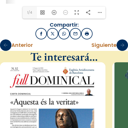
1/4
Compartir:
Facebook
X / Twitter
WhatsApp
Email
Imprimir
Anterior
Siguiente
Te interesará…