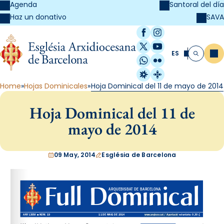
Agenda
Santoral del día
SAVA
Haz un donativo
Facebook
Instagram
X / Twitter
YouTube
ES
Me
Buscar
WhatsApp
Flickr
Radio Estel
Catalunya Cristi
Home
Hojas Dominicales
Hoja Dominical del 11 de mayo de 2014
Hoja Dominical del 11 de
mayo de 2014
09 May, 2014
Església de Barcelona
www.arqbcn.cat
 / Aportació voluntària: 0,30 