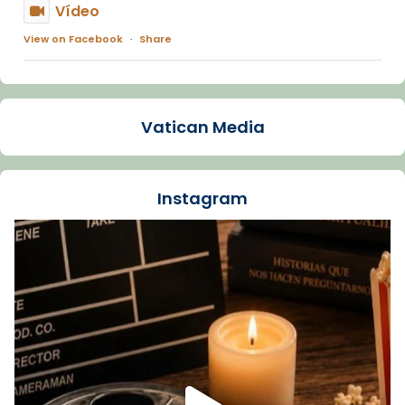
Vídeo
View on Facebook
·
Share
Arquebisbat de Barcelona
1 week ago
Vatican Media
La Carmina va patir depressió. Fa gairebé
dos mesos, a l'Estadi Lluís Companys, la
jove va fer arribar el seu testimoni al papa
Instagram
Lleó XIV.
Recupera l'entrevista comp
Vatican
tican News 👇
News
www.vaticannews.va/es/iglesia/news/2026-
07/carmina-historia-depresion-papa-viaje-
espana-testimoni...
Foto
View on Facebook
·
Share