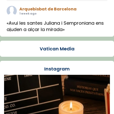
Arquebisbat de Barcelona
1 week ago
«Avui les santes Juliana i Semproniana ens
ajuden a alçar la mirada»
Mons. Sergi Gordo, bisbe de Tortosa, ha
presidit aquest 27 de juliol la missa de Les
Vatican Media
Santes de Mataró.
🔗
tinyurl.com/cvu5jmbk
📸 J. Merino
Instagram
Foto
View on Facebook
·
Share
Arquebisbat de Barcelona
is at Catedral
de Barcelona.
1 week ago