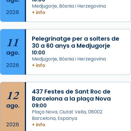
acompanyava més de prop Jesús.
Medjugorje, Bòsnia i Herzegovina
2026
+ info
Segons el llibre dels Fets (12,2) fou el primer
apòstol màrtir, decapitat a Jerusalem per
Herodes Agripa (vers l'any 44).
11
Pelegrinatge per a solters de
Patró de Galícia, després de les invasions
30 a 60 anys a Medjugorje
musulmanes fou venerat com a patró dels
ago.
10:00
Regnes castellans i més tard de tota
Medjugorje, Bòsnia i Herzegovina
Espanya.
2026
+ info
El seu sepulcre a Compostela fou un g
...
Ver más
Foto
12
437 Festes de Sant Roc de
Barcelona a la plaça Nova
View on Facebook
·
Share
ago.
09:00
Plaça Nova, Ciutat Vella, 08002
Barcelona, Espanya
2026
+ info