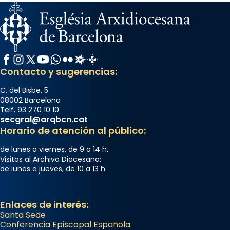
Facebook
Instagram
X / Twitter
YouTube
WhatsApp
Flickr
Radio Estel
Catalunya Cristiana
Contacto y sugerencias:
C. del Bisbe, 5
08002 Barcelona
Telf. 93 270 10 10
secgral@arqbcn.cat
Horario de atención al público:
de lunes a viernes, de 9 a 14 h.
Visitas al Archivo Diocesano:
de lunes a jueves, de 10 a 13 h.
Enlaces de interés:
Santa Sede
Conferencia Episcopal Española