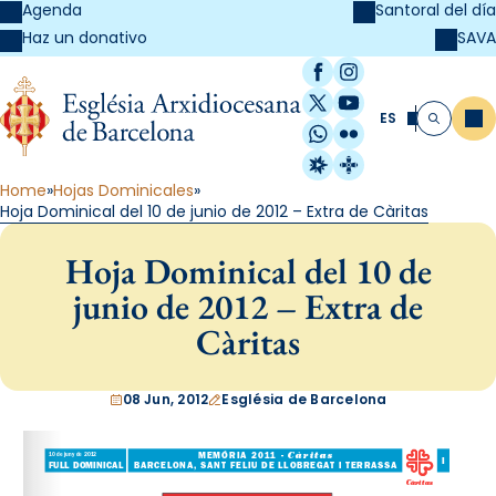
Agenda
Santoral del día
SAVA
Haz un donativo
Facebook
Instagram
X / Twitter
YouTube
ES
Me
Buscar
WhatsApp
Flickr
Radio Estel
Catalunya Cristi
Home
Hojas Dominicales
Hoja Dominical del 10 de junio de 2012 – Extra de Càritas
Hoja Dominical del 10 de
junio de 2012 – Extra de
Càritas
08 Jun, 2012
Església de Barcelona