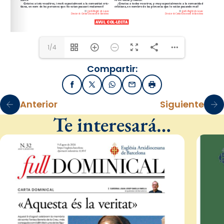
1/4
Compartir:
Facebook
X / Twitter
WhatsApp
Email
Imprimir
Anterior
Siguiente
Te interesará…