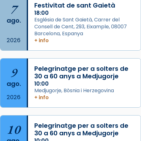
Semproniana, verges i màrtirs.
7
Festivitat de sant Gaietà
Acompanyant la història de sant Cugat, a
18:00
ago.
Església de Sant Gaietà, Carrer del
partir de l’Edat Mitjana sorgeix la tradició
Consell de Cent, 293, Eixample, 08007
que les santes Juliana (“relatiu a Júlia”) i
Barcelona, Espanya
Semproniana (“relatiu a Semprònia =
2026
+ info
eterna”) són deixebles seves. I l’any 1667, el
frare Joan Gaspar Roig, afirma en una obra
que les santes són filles de l’antiga Iluro.
Mataró en reivindicarà les relíq
9
Pelegrinatge per a solters de
...
30 a 60 anys a Medjugorje
Ver más
ago.
10:00
Foto
Medjugorje, Bòsnia i Herzegovina
View on Facebook
·
Share
2026
+ info
Arquebisbat de Barcelona
2 weeks ago
10
Pelegrinatge per a solters de
Jaume, fill de Zebedeu, és juntament amb el
30 a 60 anys a Medjugorje
seu germà Joan i Pere un dels que
ago.
10:00