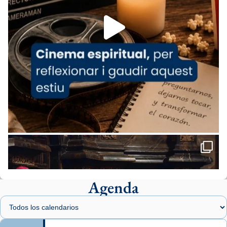
Aquest dilluns, 27 de juliol, ha tingut lloc la
missa d’acció de gràcies en agraïment al
comitè organitzador de la visita apostòlica
del Sant Pare Lleó XIV a Barcelona, i als
col·laboradors, a la Catedral de Barcelona.
L’arquebisbe de Barcelona, el cardenal Joan
Josep Omella, ha presidit la missa i l’ha
concelebrat el bisbe auxiliar de Barcelona,
Mons. David Abadías.
📸 Dr. G. Simón
Foto
View on Facebook
·
Share
Agenda
Arquebisbat de Barcelona
1 week ago
Memòria de les santes Juliana i