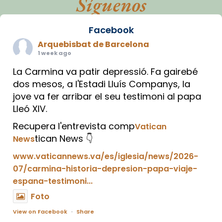
Síguenos
Facebook
Arquebisbat de Barcelona
1 week ago
La Carmina va patir depressió. Fa gairebé
dos mesos, a l'Estadi Lluís Companys, la
jove va fer arribar el seu testimoni al papa
Lleó XIV.
Recupera l'entrevista comp
Vatican
tican News 👇
News
www.vaticannews.va/es/iglesia/news/2026-
07/carmina-historia-depresion-papa-viaje-
espana-testimoni...
Foto
View on Facebook
·
Share