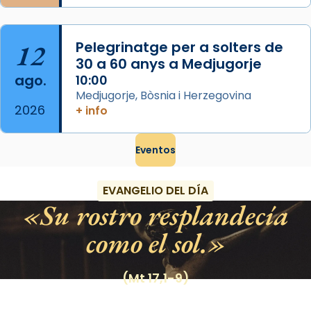
12
Pelegrinatge per a solters de
30 a 60 anys a Medjugorje
ago.
10:00
Medjugorje, Bòsnia i Herzegovina
2026
+ info
Eventos
EVANGELIO DEL DÍA
Su rostro resplandecía
como el sol.
(Mt 17,1-9)