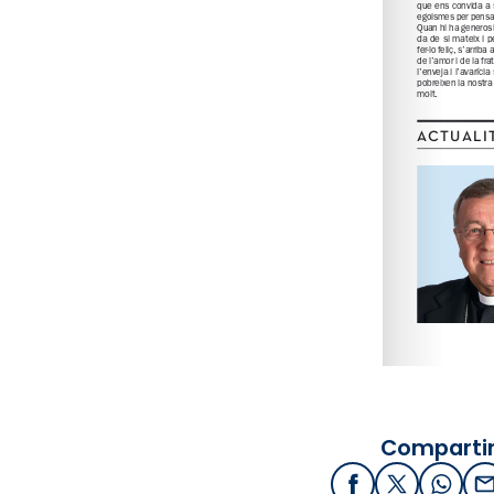
Compartir
Facebook
X / Twitter
What
E