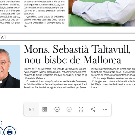
1/4
:
sApp
mail
Imprimir