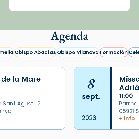
Agenda
mella
Obispo Abadías
Obispo Vilanova
Formación
Cel
i de la Mare
8
Missa
Adrià
sept.
11:00
 Sant Agustí, 2,
Parròqu
panya
08921 
2026
+ info
/2026-