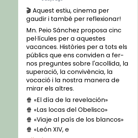
🎬 Aquest estiu, cinema per
gaudir i també per reflexionar!
Mn. Peio Sánchez proposa cinc
pel·lícules per a aquestes
vacances. Històries per a tots els
públics que ens conviden a fer-
nos preguntes sobre l'acollida, la
superació, la convivència, la
vocació i la nostra manera de
mirar els altres.
🍿 «El día de la revelación»
🍿 «Las locas del Obelisco»
🍿 «Viaje al país de los blancos»
🍿 «León XIV, e
...