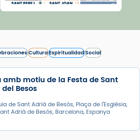
ebraciones
Cultura
Espiritualidad
Social
 amb motiu de la Festa de Sant
Síguenos en Instagram
 del Besos
Cargar más...
ia de Sant Adrià de Besòs, Plaça de l'Església,
Sant Adrià de Besòs, Barcelona, Espanya