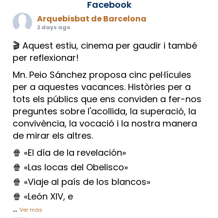
Facebook
Arquebisbat de Barcelona
2 days ago
🎬 Aquest estiu, cinema per gaudir i també
per reflexionar!
Mn. Peio Sánchez proposa cinc pel·lícules
per a aquestes vacances. Històries per a
tots els públics que ens conviden a fer-nos
preguntes sobre l'acollida, la superació, la
convivència, la vocació i la nostra manera
de mirar els altres.
🍿 «El día de la revelación»
🍿 «Las locas del Obelisco»
🍿 «Viaje al país de los blancos»
🍿 «León XIV, e
...
Ver más