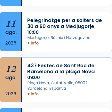
Semproniana, verges i màrtirs.
Acompanyant la història de sant Cugat, a
partir de l’Edat Mitjana sorgeix la tradició
11
Pelegrinatge per a solters de
que les santes Juliana (“relatiu a Júlia”) i
30 a 60 anys a Medjugorje
Semproniana (“relatiu a Semprònia =
ago.
10:00
eterna”) són deixebles seves. I l’any 1667, el
Medjugorje, Bòsnia i Herzegovina
2026
+ info
frare Joan Gaspar Roig, afirma en una obra
que les santes són filles de l’antiga Iluro.
Mataró en reivindicarà les relíq
...
Ver más
12
437 Festes de Sant Roc de
Foto
Barcelona a la plaça Nova
ago.
09:00
View on Facebook
·
Share
Plaça Nova, Ciutat Vella, 08002
Barcelona, Espanya
2026
+ info