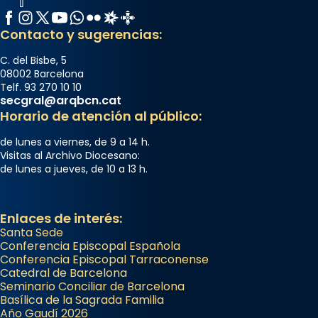
Facebook
Instagram
X / Twitter
YouTube
WhatsApp
Flickr
Radio Estel
Catalunya Cristiana
Contacto y sugerencias:
C. del Bisbe, 5
08002 Barcelona
Telf. 93 270 10 10
secgral@arqbcn.cat
Horario de atención al público:
de lunes a viernes, de 9 a 14 h.
Visitas al Archivo Diocesano:
de lunes a jueves, de 10 a 13 h.
Enlaces de interés:
Santa Sede
Conferencia Episcopal Española
Conferencia Episcopal Tarraconense
Catedral de Barcelona
Seminario Conciliar de Barcelona
Basílica de la Sagrada Familia
Año Gaudí 2026