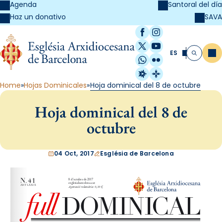
Agenda
Santoral del día
SAVA
Haz un donativo
Facebook
Instagram
X / Twitter
YouTube
ES
Me
Buscar
WhatsApp
Flickr
Radio Estel
Catalunya Cristi
Home
Hojas Dominicales
Hoja dominical del 8 de octubre
Hoja dominical del 8 de
octubre
04 Oct, 2017
Església de Barcelona