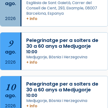
ago.
Església de Sant Gaietà, Carrer del
Aquest dilluns, 27 de juliol, ha tingut lloc la
Consell de Cent, 293, Eixample, 08007
missa d’acció de gràcies en agraïment al
Barcelona, Espanya
comitè organitzador de la visita apostòlica
2026
+ info
del Sant Pare Lleó XIV a Barcelona, i als
col·laboradors, a la Catedral de Barcelona.
L’arquebisbe de Barcelona, el cardenal Joan
9
Pelegrinatge per a solters de
Josep Omella, ha presidit la missa i l’ha
30 a 60 anys a Medjugorje
concelebrat el bisbe auxiliar de Barcelona,
ago.
10:00
Mons. David Abadías.
Medjugorje, Bòsnia i Herzegovina
2026
+ info
📸 Dr. G. Simón
Foto
View on Facebook
·
Share
10
Pelegrinatge per a solters de
30 a 60 anys a Medjugorje
Arquebisbat de Barcelona
ago.
10:00
2 weeks ago
Medjugorje, Bòsnia i Herzegovina
2026
Memòria de les santes Juliana i
+ info