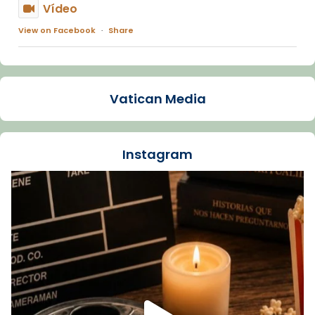
Vídeo
View on Facebook
·
Share
Arquebisbat de Barcelona
1 week ago
Vatican Media
La Carmina va patir depressió. Fa gairebé
dos mesos, a l'Estadi Lluís Companys, la
jove va fer arribar el seu testimoni al papa
Instagram
Lleó XIV.
Recupera l'entrevista comp
Vatican
tican News 👇
News
www.vaticannews.va/es/iglesia/news/2026-
07/carmina-historia-depresion-papa-viaje-
espana-testimoni...
Foto
View on Facebook
·
Share