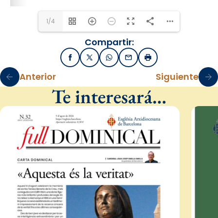
1/4
Compartir:
Facebook
X / Twitter
WhatsApp
Email
Imprimir
Anterior
Siguiente
Te interesará…