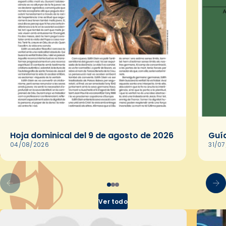
Hoja dominical del 9 de agosto de 2026
Guía
04/08/2026
31/0
Ver todo