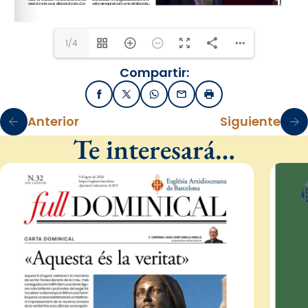
1/4
Compartir:
Facebook
X / Twitter
WhatsApp
Email
Imprimir
Anterior
Siguiente
Te interesará…