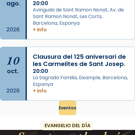
ago.
Memòria de les santes Juliana i
20:00
Avinguda de Sant Ramon Nonat, Av. de
Semproniana, verges i màrtirs.
Sant Ramon Nonat, Les Corts,
Acompanyant la història de sant Cugat, a
Barcelona, Espanya
partir de l’Edat Mitjana sorgeix la tradició
2026
+ info
que les santes Juliana (“relatiu a Júlia”) i
Semproniana (“relatiu a Semprònia =
eterna”) són deixebles seves. I l’any 1667, el
10
Clausura del 125 aniversari de
frare Joan Gaspar Roig, afirma en una obra
les Carmelites de Sant Josep.
que les santes són filles de l’antiga Iluro.
oct.
20:00
Mataró en reivindicarà les relíq
La Sagrada Familia, Eixample, Barcelona,
...
Ver más
Espanya
2026
Foto
+ info
View on Facebook
·
Share
Eventos
EVANGELIO DEL DÍA