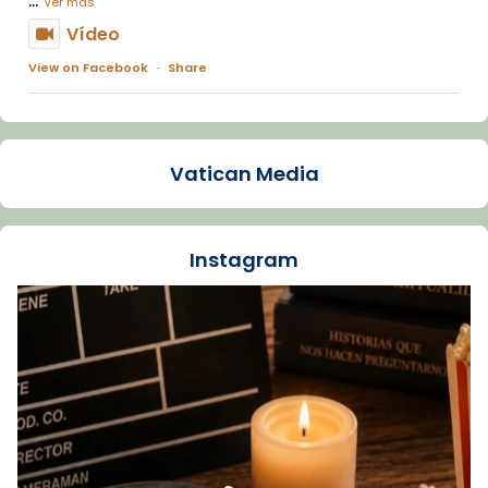
Ver más
Vídeo
View on Facebook
·
Share
Arquebisbat de Barcelona
1 week ago
Vatican Media
La Carmina va patir depressió. Fa gairebé
dos mesos, a l'Estadi Lluís Companys, la
jove va fer arribar el seu testimoni al papa
Instagram
Lleó XIV.
Recupera l'entrevista comp
Vatican
tican News 👇
News
www.vaticannews.va/es/iglesia/news/2026-
07/carmina-historia-depresion-papa-viaje-
espana-testimoni...
Foto