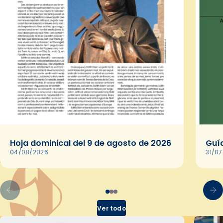
Hoja dominical del 9 de agosto de 2026
Guía
04/08/2026
31/0
Ver todo