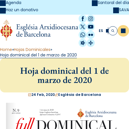
Agenda
Santoral del día
SAVA
Haz un donativo
Facebook
Instagram
X / Twitter
YouTube
ES
Me
Buscar
WhatsApp
Flickr
Radio Estel
Catalunya Cristi
Home
Hojas Dominicales
Hoja dominical del 1 de marzo de 2020
Hoja dominical del 1 de
marzo de 2020
24 Feb, 2020
Església de Barcelona