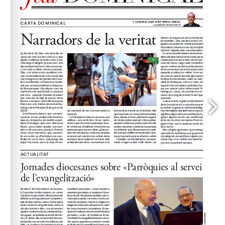
www.santuarielmiracle.com
ble (
).