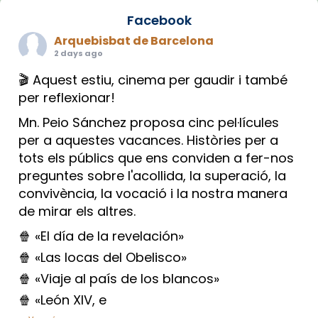
Facebook
Arquebisbat de Barcelona
2 days ago
🎬 Aquest estiu, cinema per gaudir i també
per reflexionar!
Mn. Peio Sánchez proposa cinc pel·lícules
per a aquestes vacances. Històries per a
tots els públics que ens conviden a fer-nos
preguntes sobre l'acollida, la superació, la
convivència, la vocació i la nostra manera
de mirar els altres.
🍿 «El día de la revelación»
🍿 «Las locas del Obelisco»
🍿 «Viaje al país de los blancos»
🍿 «León XIV, e
...