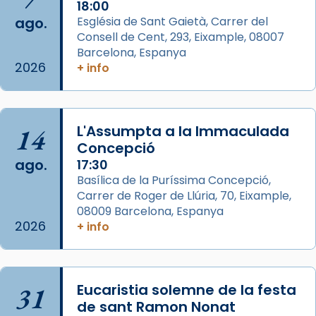
1 week ago
18:00
ago.
Església de Sant Gaietà, Carrer del
Aquest dilluns, 27 de juliol, ha tingut lloc la
Consell de Cent, 293, Eixample, 08007
missa d’acció de gràcies en agraïment al
Barcelona, Espanya
comitè organitzador de la visita apostòlica
2026
+ info
del Sant Pare Lleó XIV a Barcelona, i als
col·laboradors, a la Catedral de Barcelona.
L’arquebisbe de Barcelona, el cardenal Joan
14
L'Assumpta a la Immaculada
Josep Omella, ha presidit la missa i l’ha
Concepció
concelebrat el bisbe auxiliar de Barcelona,
ago.
17:30
Mons. David Abadías.
Basílica de la Puríssima Concepció,
Carrer de Roger de Llúria, 70, Eixample,
📸 Dr. G. Simón
08009 Barcelona, Espanya
Foto
2026
+ info
View on Facebook
·
Share
Arquebisbat de Barcelona
31
Eucaristia solemne de la festa
2 weeks ago
de sant Ramon Nonat