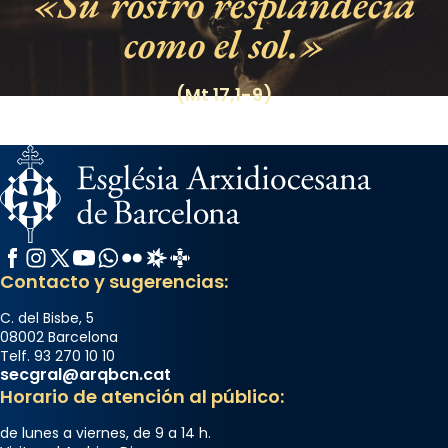
Su rostro resplandecía
como el sol.
(Mt 17,1-9)
Facebook
Instagram
X / Twitter
YouTube
WhatsApp
Flickr
Radio Estel
Catalunya Cristiana
Contacto y sugerencias:
C. del Bisbe, 5
08002 Barcelona
Telf. 93 270 10 10
secgral@arqbcn.cat
Horario de atención al público:
de lunes a viernes, de 9 a 14 h.