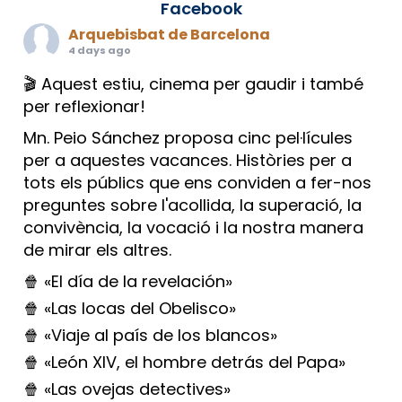
Facebook
Arquebisbat de Barcelona
4 days ago
🎬 Aquest estiu, cinema per gaudir i també
per reflexionar!
Mn. Peio Sánchez proposa cinc pel·lícules
per a aquestes vacances. Històries per a
tots els públics que ens conviden a fer-nos
preguntes sobre l'acollida, la superació, la
convivència, la vocació i la nostra manera
de mirar els altres.
🍿 «El día de la revelación»
🍿 «Las locas del Obelisco»
🍿 «Viaje al país de los blancos»
🍿 «León XIV, el hombre detrás del Papa»
🍿 «Las ovejas detectives»