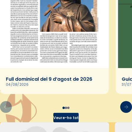
Full dominical del 9 d’agost de 2026
Guia
04/08/2026
31/0
Veure-ho tot