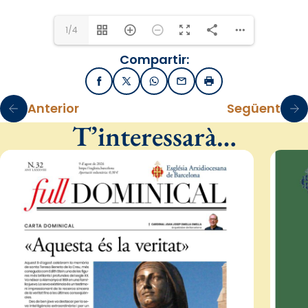
1/4
Compartir:
Facebook
X / Twitter
WhatsApp
Email
Imprimir
Anterior
Següent
T’interessarà…