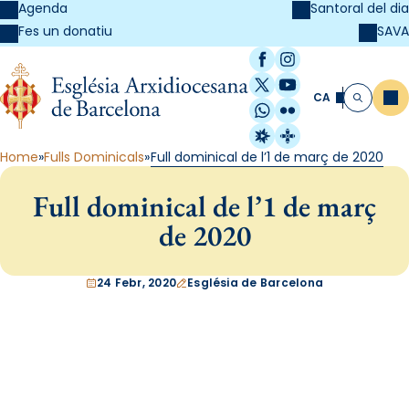
Agenda
Santoral del dia
SAVA
Fes un donatiu
Facebook
Instagram
X / Twitter
YouTube
CA
Me
Cerca
WhatsApp
Flickr
Radio Estel
Catalunya Cristi
Home
Fulls Dominicals
Full dominical de l’1 de març de 2020
Full dominical de l’1 de març
de 2020
24 Febr, 2020
Església de Barcelona