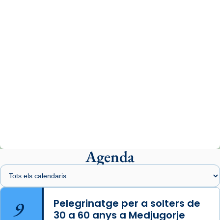
www.vaticannews.va/es/iglesia/news/2026-
07/carmina-historia-depresion-papa-viaje-
espana-testimoni...
Photo
View on Facebook
·
Share
Arquebisbat de Barcelona
2 weeks ago
«Avui les santes Juliana i Semproniana ens
ajuden a alçar la mirada»
Mons. Sergi Gordo, bisbe de Tortosa, ha
presidit aquest 27 de juliol la missa de Les
Agenda
Santes de Mataró.
🔗
tinyurl.com/cvu5jmbk
📸 J. Merino
9
Pelegrinatge per a solters de
30 a 60 anys a Medjugorje
Photo