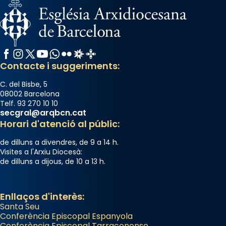
Facebook
Instagram
X / Twitter
YouTube
WhatsApp
Flickr
Radio Estel
Catalunya Cristiana
Contacte i suggeriments:
C. del Bisbe, 5
08002 Barcelona
Telf. 93 270 10 10
secgral@arqbcn.cat
Horari d'atenció al públic:
de dilluns a divendres, de 9 a 14 h.
Visites a l'Arxiu Diocesà:
de dilluns a dijous, de 10 a 13 h.
Enllaços d'interès:
Santa Seu
Conferència Episcopal Espanyola
Conferència Episcopal Tarraconense