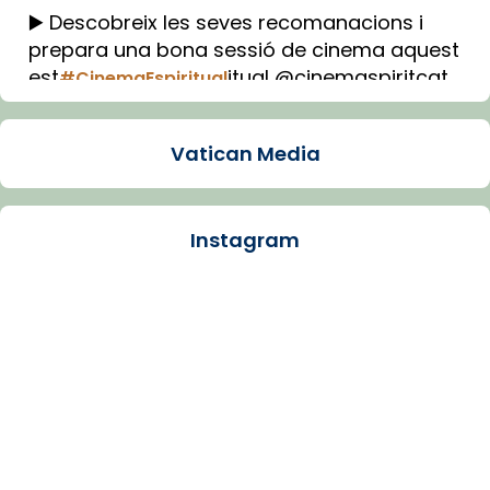
▶️ Descobreix les seves recomanacions i
prepara una bona sessió de cinema aquest
est
itual @cinemaspiritcat
#CinemaEspiritual
Imatge: Generada amb IA (OpenAI)
Video
Vatican Media
View on Facebook
·
Share
Instagram
Arquebisbat de Barcelona
1 week ago
La Carmina va patir depressió. Fa gairebé
dos mesos, a l'Estadi Lluís Companys, la
jove va fer arribar el seu testimoni al papa
Lleó XIV.
Recupera l'entrevista comp
Vatican
tican News 👇
News