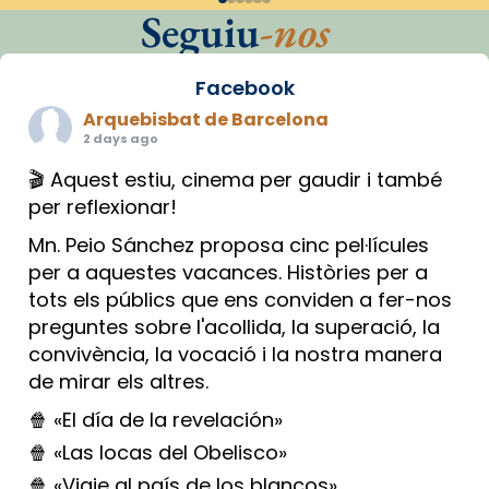
Seguiu
-nos
Facebook
Arquebisbat de Barcelona
2 days ago
🎬 Aquest estiu, cinema per gaudir i també
per reflexionar!
Mn. Peio Sánchez proposa cinc pel·lícules
per a aquestes vacances. Històries per a
tots els públics que ens conviden a fer-nos
preguntes sobre l'acollida, la superació, la
convivència, la vocació i la nostra manera
de mirar els altres.
🍿 «El día de la revelación»
🍿 «Las locas del Obelisco»
🍿 «Viaje al país de los blancos»