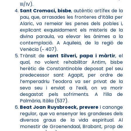
III/IV).
Sant Cromaci, bisbe
, autèntic artífex de la
pau, que, arrasades les fronteres d’Itàlia per
Alaric, va remeiar les penes dels pobles i,
explicant exquisidament els misteris de la
divina paraula, va elevar les ànimes a la
contemplació. A Aquileia, de la regió de
Venècia (~ 407).
Trànsit de
sant Silveri, papa i màrtir
, el
qual, no volent rehabilitar Antim, bisbe
herètic de Constantinoble deposat pel seu
predecessor sant Agapit, per ordre de
l’emperadriu Teodora va ser privat de la
seva seu i enviat a l’exili, on va morir
desgastat pels sofriments. A l’illa de
Palmària, Itàlia (537).
Beat Joan Ruysbroeck, prevere
i canonge
regular, que va ensenyar les grandeses dels
diversos graus de la vida espiritual. Al
monestir de Groenendaal, Brabant, prop de