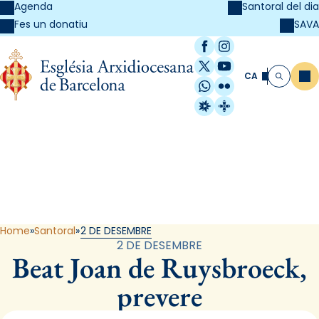
Agenda
Santoral del dia
SAVA
Fes un donatiu
Facebook
Instagram
X / Twitter
YouTube
CA
Me
Cerca
WhatsApp
Flickr
Radio Estel
Catalunya Cristi
Santoral
Home
Santoral
2 DE DESEMBRE
2 DE DESEMBRE
Beat Joan de Ruysbroeck,
prevere