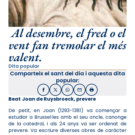
Al desembre, el fred o el
vent fan tremolar el més
valent.
Dita popular
Comparteix el sant del dia i aquesta dita
popular:
Facebook
X / Twitter
WhatsApp
Email
Imprimir
Beat
Joan de Ruysbroeck, prevere
De petit, en Joan (1293-1381) va començar a
estudiar a Brussel·les amb el seu oncle, canonge
de la catedral, i als 24 anys va ser ordenat de
prevere. Va escriure diverses obres de caràcter