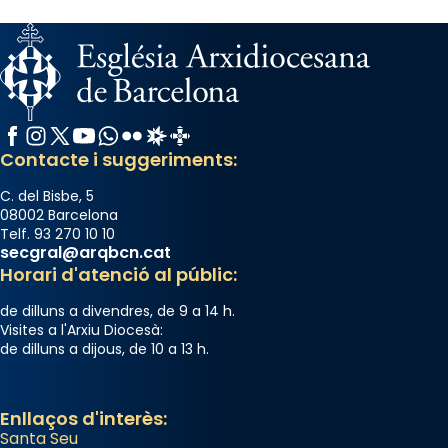
Facebook
Instagram
X / Twitter
YouTube
WhatsApp
Flickr
Radio Estel
Catalunya Cristiana
Contacte i suggeriments:
C. del Bisbe, 5
08002 Barcelona
Telf. 93 270 10 10
secgral@arqbcn.cat
Horari d'atenció al públic:
de dilluns a divendres, de 9 a 14 h.
Visites a l'Arxiu Diocesà:
de dilluns a dijous, de 10 a 13 h.
Enllaços d'interès:
Santa Seu