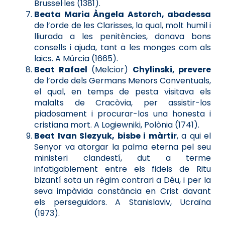
Brussel·les (1381).
Beata Maria Àngela Astorch, abadessa
de l’orde de les Clarisses, la qual, molt humil i
lliurada a les penitències, donava bons
consells i ajuda, tant a les monges com als
laics. A Múrcia (1665).
Beat Rafael
(Melcior)
Chylinski, prevere
de l’orde dels Germans Menors Conventuals,
el qual, en temps de pesta visitava els
malalts de Cracòvia, per assistir-los
piadosament i procurar-los una honesta i
cristiana mort. A Logiewniki, Polònia (1741).
Beat Ivan Slezyuk, bisbe i màrtir
, a qui el
Senyor va atorgar la palma eterna pel seu
ministeri clandestí, dut a terme
infatigablement entre els fidels de Ritu
bizantí sota un règim contrari a Déu, i per la
seva impàvida constància en Crist davant
els perseguidors. A Stanislaviv, Ucraïna
(1973).