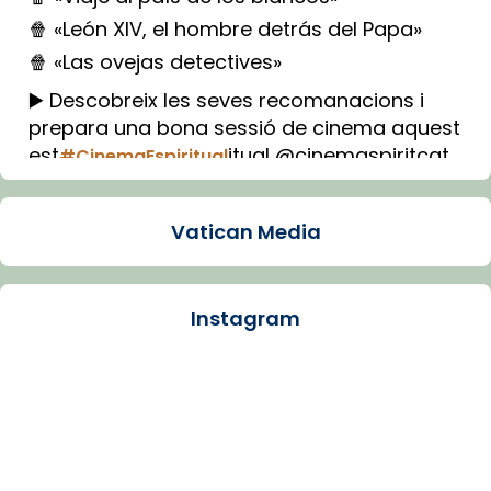
🍿 «León XIV, el hombre detrás del Papa»
🍿 «Las ovejas detectives»
▶️ Descobreix les seves recomanacions i
prepara una bona sessió de cinema aquest
est
itual @cinemaspiritcat
#CinemaEspiritual
Imatge: Generada amb IA (OpenAI)
Video
Vatican Media
View on Facebook
·
Share
Instagram
Arquebisbat de Barcelona
1 week ago
La Carmina va patir depressió. Fa gairebé
dos mesos, a l'Estadi Lluís Companys, la
jove va fer arribar el seu testimoni al papa
Lleó XIV.