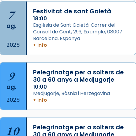
📸 J. Merino
7
Festivitat de sant Gaietà
18:00
Photo
ag.
Església de Sant Gaietà, Carrer del
View on Facebook
·
Share
Consell de Cent, 293, Eixample, 08007
Barcelona, Espanya
2026
Arquebisbat de Barcelona
+ info
is at Catedral
de Barcelona.
2 weeks ago
Aquest dilluns, 27 de juliol, ha tingut lloc la
9
Pelegrinatge per a solters de
missa d’acció de gràcies en agraïment al
30 a 60 anys a Medjugorje
comitè organitzador de la visita apostòlica
ag.
10:00
del Sant Pare Lleó XIV a Barcelona, i als
Medjugorje, Bòsnia i Herzegovina
col·laboradors, a la Catedral de Barcelona.
2026
+ info
L’arquebisbe de Barcelona, el cardenal Joan
Josep Omella, ha presidit la missa i l’ha
concelebrat el bisbe auxiliar de Barcelona,
10
Pelegrinatge per a solters de
Mons. David Abadías.
30 a 60 anys a Medjugorje