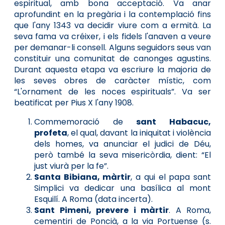
espiritual, amb bona acceptació. Va anar
aprofundint en la pregària i la contemplació fins
que l'any 1343 va decidir viure com a ermità. La
seva fama va créixer, i els fidels l'anaven a veure
per demanar-li consell. Alguns seguidors seus van
constituir una comunitat de canonges agustins.
Durant aquesta etapa va escriure la majoria de
les seves obres de caràcter místic, com
“L'ornament de les noces espirituals”. Va ser
beatificat per Pius X l'any 1908.
Commemoració de
sant Habacuc,
profeta
, el qual, davant la iniquitat i violència
dels homes, va anunciar el judici de Déu,
però també la seva misericòrdia, dient: “El
just viurà per la fe”.
Santa Bibiana, màrtir
, a qui el papa sant
Simplici va dedicar una basílica al mont
Esquilí. A Roma (data incerta).
Sant Pimeni, prevere i màrtir
. A Roma,
cementiri de Poncià, a la via Portuense (s.