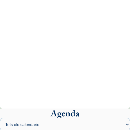
Recupera l'entrevista comp
Vatican
tican News 👇
News
www.vaticannews.va/es/iglesia/news/2026-
07/carmina-historia-depresion-papa-viaje-
espana-testimoni...
Photo
View on Facebook
·
Share
Arquebisbat de Barcelona
1 week ago
«Avui les santes Juliana i Semproniana ens
ajuden a alçar la mirada»
Mons. Sergi Gordo, bisbe de Tortosa, ha
presidit aquest 27 de juliol la missa de Les
Agenda
Santes de Mataró.
🔗
tinyurl.com/cvu5jmbk