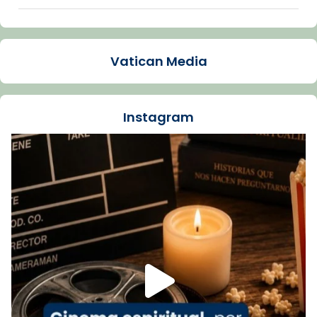
Arquebisbat de Barcelona
1 week ago
Vatican Media
La Carmina va patir depressió. Fa gairebé
dos mesos, a l'Estadi Lluís Companys, la
jove va fer arribar el seu testimoni al papa
Instagram
Lleó XIV.
Recupera l'entrevista comp
Vatican
tican News 👇
News
www.vaticannews.va/es/iglesia/news/2026-
07/carmina-historia-depresion-papa-viaje-
espana-testimoni...
Foto
View on Facebook
·
Share
Arquebisbat de Barcelona