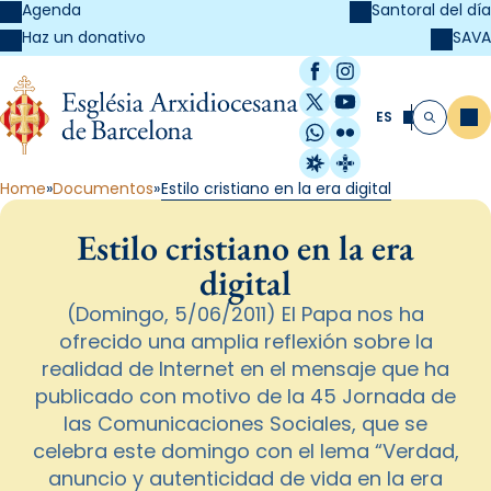
Agenda
Santoral del día
SAVA
Haz un donativo
Facebook
Instagram
X / Twitter
YouTube
ES
Me
Buscar
WhatsApp
Flickr
Radio Estel
Catalunya Cristi
Home
Documentos
Estilo cristiano en la era digital
Estilo cristiano en la era
digital
(Domingo, 5/06/2011) El Papa nos ha
ofrecido una amplia reflexión sobre la
realidad de Internet en el mensaje que ha
publicado con motivo de la 45 Jornada de
las Comunicaciones Sociales, que se
celebra este domingo con el lema “Verdad,
anuncio y autenticidad de vida en la era