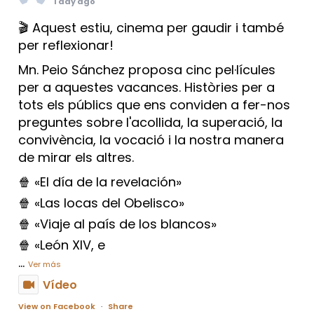
1 day ago
🎬 Aquest estiu, cinema per gaudir i també
per reflexionar!
Mn. Peio Sánchez proposa cinc pel·lícules
per a aquestes vacances. Històries per a
tots els públics que ens conviden a fer-nos
preguntes sobre l'acollida, la superació, la
convivència, la vocació i la nostra manera
de mirar els altres.
🍿 «El día de la revelación»
🍿 «Las locas del Obelisco»
🍿 «Viaje al país de los blancos»
🍿 «León XIV, e
...
Ver más
Vídeo
View on Facebook
·
Share