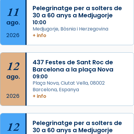
partir de l’Edat Mitjana sorgeix la tradició
11
Pelegrinatge per a solters de
que les santes Juliana (“relatiu a Júlia”) i
30 a 60 anys a Medjugorje
Semproniana (“relatiu a Semprònia =
ago.
10:00
eterna”) són deixebles seves. I l’any 1667, el
Medjugorje, Bòsnia i Herzegovina
2026
+ info
frare Joan Gaspar Roig, afirma en una obra
que les santes són filles de l’antiga Iluro.
Mataró en reivindicarà les relíq
...
Ver más
12
437 Festes de Sant Roc de
Foto
Barcelona a la plaça Nova
ago.
09:00
View on Facebook
·
Share
Plaça Nova, Ciutat Vella, 08002
Barcelona, Espanya
2026
+ info
12
Pelegrinatge per a solters de
30 a 60 anys a Medjugorje