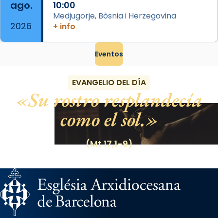
ago.
10:00
Medjugorje, Bòsnia i Herzegovina
2026
+ info
Eventos
EVANGELIO DEL DÍA
Su rostro resplandecía
como el sol.
(Mt 17,1-9)