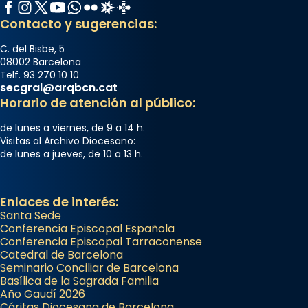
Facebook
Instagram
X / Twitter
YouTube
WhatsApp
Flickr
Radio Estel
Catalunya Cristiana
Contacto y sugerencias:
C. del Bisbe, 5
08002 Barcelona
Telf. 93 270 10 10
secgral@arqbcn.cat
Horario de atención al público:
de lunes a viernes, de 9 a 14 h.
Visitas al Archivo Diocesano:
de lunes a jueves, de 10 a 13 h.
Enlaces de interés:
Santa Sede
Conferencia Episcopal Española
Conferencia Episcopal Tarraconense
Catedral de Barcelona
Seminario Conciliar de Barcelona
Basílica de la Sagrada Familia
Año Gaudí 2026
Cáritas Diocesana de Barcelona