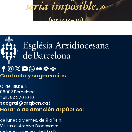
sería imposible.
(Mt 17,14-20)
Facebook
Instagram
X / Twitter
YouTube
WhatsApp
Flickr
Radio Estel
Catalunya Cristiana
Contacto y sugerencias:
C. del Bisbe, 5
08002 Barcelona
Telf. 93 270 10 10
secgral@arqbcn.cat
Horario de atención al público:
de lunes a viernes, de 9 a 14 h.
Visitas al Archivo Diocesano:
de lunes a jueves, de 10 a 13 h.