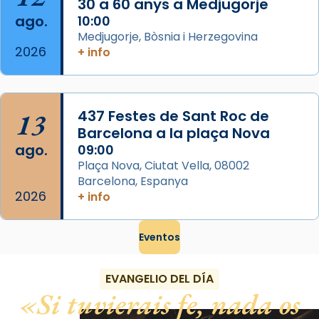
Foto
30 a 60 anys a Medjugorje
ago.
10:00
View on Facebook
·
Share
Medjugorje, Bòsnia i Herzegovina
2026
+ info
13
437 Festes de Sant Roc de
Barcelona a la plaça Nova
ago.
09:00
Plaça Nova, Ciutat Vella, 08002
Barcelona, Espanya
2026
+ info
Eventos
EVANGELIO DEL DÍA
Si tuvierais fe, nada os