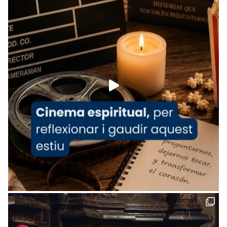
tican News 👇
News
www.vaticannews.va/es/iglesia/news/2026-
07/carmina-historia-depresion-papa-viaje-
espana-testimoni...
Foto
View on Facebook
·
Share
Arquebisbat de Barcelona
2 weeks ago
«Avui les santes Juliana i Semproniana ens
ajuden a alçar la mirada»
Mons. Sergi Gordo, bisbe de Tortosa, ha
presidit aquest 27 de juliol la missa de Les
Santes de Mataró.
🔗
tinyurl.com/cvu5jmbk
📸 J. Merino