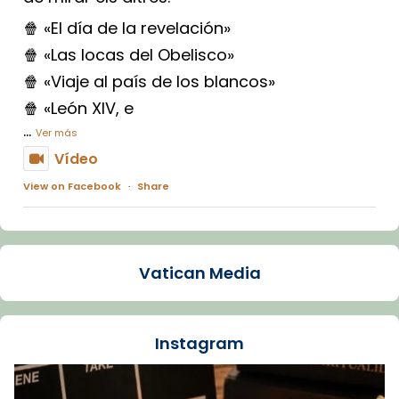
🍿 «El día de la revelación»
🍿 «Las locas del Obelisco»
🍿 «Viaje al país de los blancos»
🍿 «León XIV, e
...
Ver más
Vídeo
View on Facebook
·
Share
Arquebisbat de Barcelona
1 week ago
Vatican Media
La Carmina va patir depressió. Fa gairebé
dos mesos, a l'Estadi Lluís Companys, la
jove va fer arribar el seu testimoni al papa
Instagram
Lleó XIV.
Recupera l'entrevista comp
Vatican