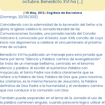
octubre. Benedicto XVI ha […]
19 May, 2012
Església de Barcelona
(Domingo, 20/05/2012)
Coincidiendo con la solemnidad de la Ascensión del Señor a la
gloria, la Iglesia celebra la Jornada Mundial de las
Comunicaciones Sociales, una jornada nacida del Concilio
Vaticano II, convocado por el beato Juan XXIII, concilio de cuyo
inicio nos disponemos a celebrar el cincuentenario el próximo
mes de octubre.
Benedicto XVI ha publicado un mensaje para esta jornada que
tiene por lema “Silencio y Palabra: camino de evangelización”.
Se trata de un mensaje bellísimo, centrado en el binomio
silencio y palabra. Al escribir el sustantivo
Palabra
con
mayúscula, el Santo Padre nos indica claramente que se
refiere a la Palabra de Dios; Palabra de Dios que, para nosotros,
los cristianos, es la misma Persona de Jesucristo, la Palabra
definitiva de Dios Padre a la humanidad y el verdadero camino
que nos conduce a la comunión con Dios.
También puede sorprender en el lema de la Jornada el uso de
la palabra
camino
en singular, cuando parecería lógico utilizar el