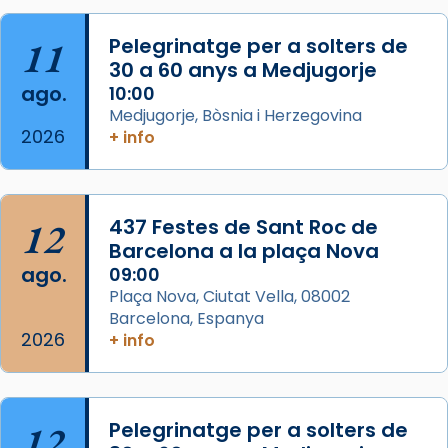
Foto
11
Pelegrinatge per a solters de
View on Facebook
·
Share
30 a 60 anys a Medjugorje
ago.
10:00
Arquebisbat de Barcelona
Medjugorje, Bòsnia i Herzegovina
2 weeks ago
2026
+ info
Memòria de les santes Juliana i
Semproniana, verges i màrtirs.
Acompanyant la història de sant Cugat, a
12
437 Festes de Sant Roc de
partir de l’Edat Mitjana sorgeix la tradició
Barcelona a la plaça Nova
que les santes Juliana (“relatiu a Júlia”) i
ago.
09:00
Semproniana (“relatiu a Semprònia =
Plaça Nova, Ciutat Vella, 08002
eterna”) són deixebles seves. I l’any 1667, el
Barcelona, Espanya
2026
frare Joan Gaspar Roig, afirma en una obra
+ info
que les santes són filles de l’antiga Iluro.
Mataró en reivindicarà les relíq
...
Ver más
12
Pelegrinatge per a solters de