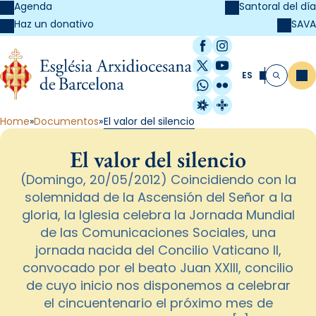
Agenda
Santoral del día
SAVA
Haz un donativo
Facebook
Instagram
X / Twitter
YouTube
ES
Me
Buscar
WhatsApp
Flickr
Radio Estel
Catalunya Cristi
Home
Documentos
El valor del silencio
El valor del silencio
(Domingo, 20/05/2012) Coincidiendo con la
solemnidad de la Ascensión del Señor a la
gloria, la Iglesia celebra la Jornada Mundial
de las Comunicaciones Sociales, una
jornada nacida del Concilio Vaticano II,
convocado por el beato Juan XXIII, concilio
de cuyo inicio nos disponemos a celebrar
el cincuentenario el próximo mes de