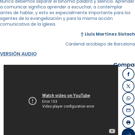
Nunca debemos separar el binomio palabra y silencio. Aprender
a comunicar significa aprender a escuchar, a contemplar
antes de hablar, y esto es especialmente importante para los
agentes de la evangelización y para la misma acción
comunicativa de la Iglesia.
†
Lluís Martínez Sistach
Cardenal arzobispo de Barcelona
VERSIÓN AUDIO
Compart
Fa
X /
Wh
Ema
Imp
Sigu