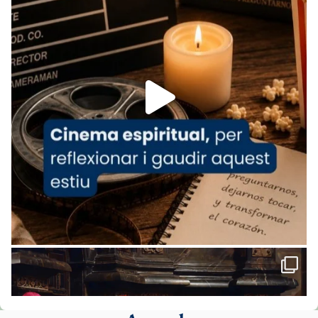
www.vaticannews.va/es/iglesia/news/2026-
07/carmina-historia-depresion-papa-viaje-
espana-testimoni...
Foto
View on Facebook
·
Share
Arquebisbat de Barcelona
2 weeks ago
«Avui les santes Juliana i Semproniana ens
ajuden a alçar la mirada»
Mons. Sergi Gordo, bisbe de Tortosa, ha
presidit aquest 27 de juliol la missa de Les
Santes de Mataró.
🔗
tinyurl.com/cvu5jmbk
📸 J. Merino
Foto