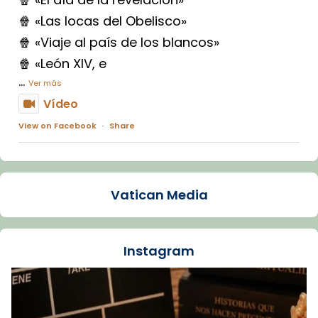
🍿 «Las locas del Obelisco»
🍿 «Viaje al país de los blancos»
🍿 «León XIV, e
...
Ver más
Vídeo
View on Facebook
·
Share
Arquebisbat de Barcelona
1 week ago
Vatican Media
La Carmina va patir depressió. Fa gairebé
dos mesos, a l'Estadi Lluís Companys, la
jove va fer arribar el seu testimoni al papa
Instagram
Lleó XIV.
Recupera l'entrevista comp
Vatican
tican News 👇
News