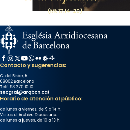
(Mt 17,14-20)
Facebook
Instagram
X / Twitter
YouTube
WhatsApp
Flickr
Radio Estel
Catalunya Cristiana
Contacto y sugerencias:
C. del Bisbe, 5
08002 Barcelona
Telf. 93 270 10 10
secgral@arqbcn.cat
Horario de atención al público:
de lunes a viernes, de 9 a 14 h.
Visitas al Archivo Diocesano:
de lunes a jueves, de 10 a 13 h.