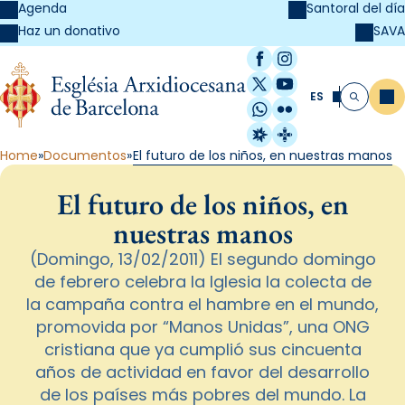
Agenda
Santoral del día
SAVA
Haz un donativo
Facebook
Instagram
X / Twitter
YouTube
ES
Me
Buscar
WhatsApp
Flickr
Radio Estel
Catalunya Cristi
Home
Documentos
El futuro de los niños, en nuestras manos
El futuro de los niños, en
nuestras manos
(Domingo, 13/02/2011) El segundo domingo
de febrero celebra la Iglesia la colecta de
la campaña contra el hambre en el mundo,
promovida por “Manos Unidas”, una ONG
cristiana que ya cumplió sus cincuenta
años de actividad en favor del desarrollo
de los países más pobres del mundo. La