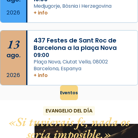
Medjugorje, Bòsnia i Herzegovina
2026
+ info
13
437 Festes de Sant Roc de
Barcelona a la plaça Nova
ago.
09:00
Plaça Nova, Ciutat Vella, 08002
Barcelona, Espanya
2026
+ info
Eventos
EVANGELIO DEL DÍA
Si tuvierais fe, nada os
sería imposible.