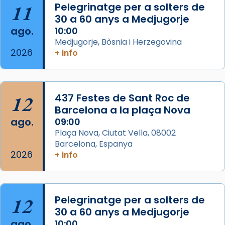
11
Pelegrinatge per a solters de
View on Facebook
·
Share
30 a 60 anys a Medjugorje
ago.
10:00
Arquebisbat de Barcelona
Medjugorje, Bòsnia i Herzegovina
2 weeks ago
2026
+ info
Memòria de les santes Juliana i
Semproniana, verges i màrtirs.
Acompanyant la història de sant Cugat, a
12
437 Festes de Sant Roc de
partir de l’Edat Mitjana sorgeix la tradició
Barcelona a la plaça Nova
que les santes Juliana (“relatiu a Júlia”) i
ago.
09:00
Semproniana (“relatiu a Semprònia =
Plaça Nova, Ciutat Vella, 08002
eterna”) són deixebles seves. I l’any 1667, el
Barcelona, Espanya
2026
frare Joan Gaspar Roig, afirma en una obra
+ info
que les santes són filles de l’antiga Iluro.
Mataró en reivindicarà les relíq
...
Ver más
12
Pelegrinatge per a solters de
Foto
30 a 60 anys a Medjugorje
ago.
10:00
View on Facebook
·
Share