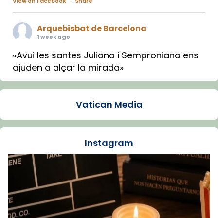
View on Facebook
·
Share
Arquebisbat de Barcelona
1 week ago
«Avui les santes Juliana i Semproniana ens
ajuden a alçar la mirada»
Mons. Sergi Gordo, bisbe de Tortosa, ha
presidit aquest 27 de juliol la missa de Les
Vatican Media
Santes de Mataró.
🔗
tinyurl.com/cvu5jmbk
📸 J. Merino
Instagram
Foto
View on Facebook
·
Share
Arquebisbat de Barcelona
is at Catedral
de Barcelona.
1 week ago