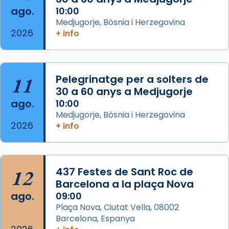
seu germà Joan i Pere un dels que
ago.
10:00
acompanyava més de prop Jesús.
Medjugorje, Bòsnia i Herzegovina
2026
+ info
Segons el llibre dels Fets (12,2) fou el primer
apòstol màrtir, decapitat a Jerusalem per
Herodes Agripa (vers l'any 44).
11
Pelegrinatge per a solters de
Patró de Galícia, després de les invasions
30 a 60 anys a Medjugorje
musulmanes fou venerat com a patró dels
ago.
10:00
Regnes castellans i més tard de tota
Medjugorje, Bòsnia i Herzegovina
Espanya.
2026
+ info
El seu sepulcre a Compostela fou un g
...
Ver más
Foto
12
437 Festes de Sant Roc de
Barcelona a la plaça Nova
View on Facebook
·
Share
ago.
09:00
Plaça Nova, Ciutat Vella, 08002
Barcelona, Espanya