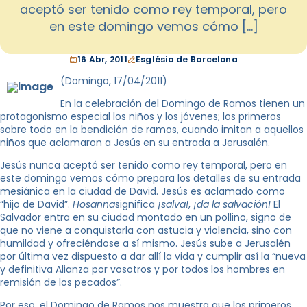
aceptó ser tenido como rey temporal, pero
en este domingo vemos cómo […]
16 Abr, 2011
Església de Barcelona
(Domingo, 17/04/2011)
En la celebración del Domingo de Ramos tienen un
protagonismo especial los niños y los jóvenes; los primeros
sobre todo en la bendición de ramos, cuando imitan a aquellos
niños que aclamaron a Jesús en su entrada a Jerusalén.
Jesús nunca aceptó ser tenido como rey temporal, pero en
este domingo vemos cómo prepara los detalles de su entrada
mesiánica en la ciudad de David. Jesús es aclamado como
“hijo de David”.
Hosanna
significa
¡salva!
,
¡da la salvación!
El
Salvador entra en su ciudad montado en un pollino, signo de
que no viene a conquistarla con astucia y violencia, sino con
humildad y ofreciéndose a sí mismo. Jesús sube a Jerusalén
por última vez dispuesto a dar allí la vida y cumplir así la “nueva
y definitiva Alianza por vosotros y por todos los hombres en
remisión de los pecados”.
Por eso, el Domingo de Ramos nos muestra que los primeros