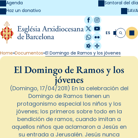
Agenda
Santoral del día
SAVA
Haz un donativo
Facebook
Instagram
X / Twitter
YouTube
ES
Me
Buscar
WhatsApp
Flickr
Radio Estel
Catalunya Cristi
Home
Documentos
El Domingo de Ramos y los jóvenes
El Domingo de Ramos y los
jóvenes
(Domingo, 17/04/2011) En la celebración del
Domingo de Ramos tienen un
protagonismo especial los niños y los
jóvenes; los primeros sobre todo en la
bendición de ramos, cuando imitan a
aquellos niños que aclamaron a Jesús en
su entrada a Jerusalén. Jesús nunca