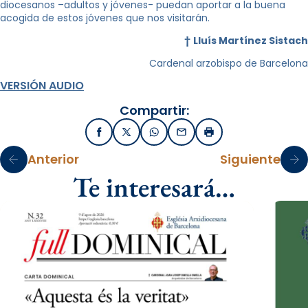
diocesanos –adultos y jóvenes- puedan aportar a la buena
acogida de estos jóvenes que nos visitarán.
†
Lluís Martínez Sistach
Cardenal arzobispo de Barcelona
VERSIÓN AUDIO
Compartir:
Facebook
X / Twitter
WhatsApp
Email
Imprimir
Anterior
Siguiente
Te interesará…