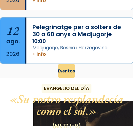
2026
+ info
12
Pelegrinatge per a solters de
30 a 60 anys a Medjugorje
ago.
10:00
Medjugorje, Bòsnia i Herzegovina
2026
+ info
Eventos
EVANGELIO DEL DÍA
Su rostro resplandecía
como el sol.
(Mt 17,1-9)