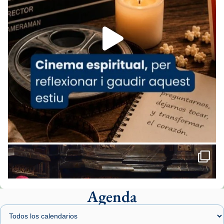
Aquest dilluns, 27 de juliol, ha tingut lloc la
missa d’acció de gràcies en agraïment al
comitè organitzador de la visita apostòlica
del Sant Pare Lleó XIV a Barcelona, i als
col·laboradors, a la Catedral de Barcelona.
L’arquebisbe de Barcelona, el cardenal Joan
Josep Omella, ha presidit la missa i l’ha
concelebrat el bisbe auxiliar de Barcelona,
Mons. David Abadías.
📸 Dr. G. Simón
Foto
View on Facebook
·
Share
Agenda
Arquebisbat de Barcelona
1 week ago