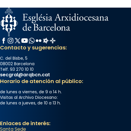
Facebook
Instagram
X / Twitter
YouTube
WhatsApp
Flickr
Radio Estel
Catalunya Cristiana
Contacto y sugerencias:
C. del Bisbe, 5
08002 Barcelona
Telf. 93 270 10 10
secgral@arqbcn.cat
Horario de atención al público:
de lunes a viernes, de 9 a 14 h.
Visitas al Archivo Diocesano:
de lunes a jueves, de 10 a 13 h.
Enlaces de interés:
Santa Sede