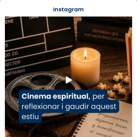
jove va fer arribar el seu testimoni al papa
Instagram
Lleó XIV.
Recupera l'entrevista comp
Vatican
tican News 👇
News
www.vaticannews.va/es/iglesia/news/2026-
07/carmina-historia-depresion-papa-viaje-
espana-testimoni...
Foto
View on Facebook
·
Share
Arquebisbat de Barcelona
2 weeks ago
«Avui les santes Juliana i Semproniana ens
ajuden a alçar la mirada»
Mons. Sergi Gordo, bisbe de Tortosa, ha
presidit aquest 27 de juliol la missa de Les