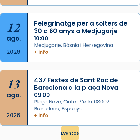
que les santes són filles de l’antiga Iluro.
Mataró en reivindicarà les relíq
...
Ver más
12
Pelegrinatge per a solters de
Foto
30 a 60 anys a Medjugorje
ago.
10:00
View on Facebook
·
Share
Medjugorje, Bòsnia i Herzegovina
2026
+ info
13
437 Festes de Sant Roc de
Barcelona a la plaça Nova
ago.
09:00
Plaça Nova, Ciutat Vella, 08002
Barcelona, Espanya
2026
+ info
Eventos