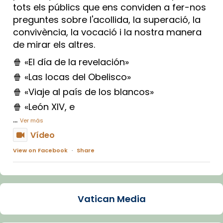
tots els públics que ens conviden a fer-nos
preguntes sobre l'acollida, la superació, la
convivència, la vocació i la nostra manera
de mirar els altres.
🍿 «El día de la revelación»
🍿 «Las locas del Obelisco»
🍿 «Viaje al país de los blancos»
🍿 «León XIV, e
...
Ver más
Vídeo
View on Facebook
·
Share
Arquebisbat de Barcelona
1 week ago
Vatican Media
La Carmina va patir depressió. Fa gairebé
dos mesos, a l'Estadi Lluís Companys, la