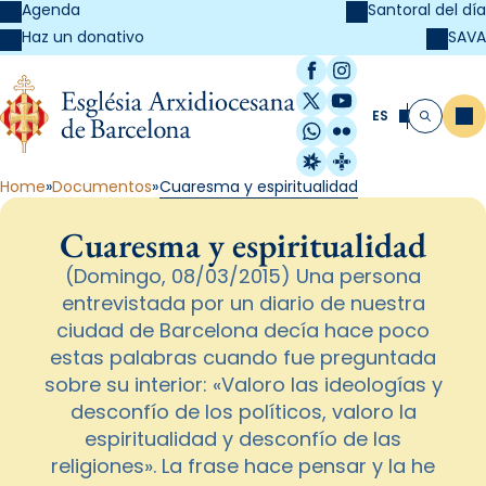
Agenda
Santoral del día
SAVA
Haz un donativo
Facebook
Instagram
X / Twitter
YouTube
ES
Me
Buscar
WhatsApp
Flickr
Radio Estel
Catalunya Cristi
Home
Documentos
Cuaresma y espiritualidad
Cuaresma y espiritualidad
(Domingo, 08/03/2015) Una persona
entrevistada por un diario de nuestra
ciudad de Barcelona decía hace poco
estas palabras cuando fue preguntada
sobre su interior: «Valoro las ideologías y
desconfío de los políticos, valoro la
espiritualidad y desconfío de las
religiones». La frase hace pensar y la he