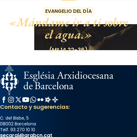
EVANGELIO DEL DÍA
Mándame ir a ti sobre
el agua.
(Mt 14,22-36)
Facebook
Instagram
X / Twitter
YouTube
WhatsApp
Flickr
Radio Estel
Catalunya Cristiana
Contacto y sugerencias:
C. del Bisbe, 5
08002 Barcelona
Telf. 93 270 10 10
secgral@arqbcn.cat