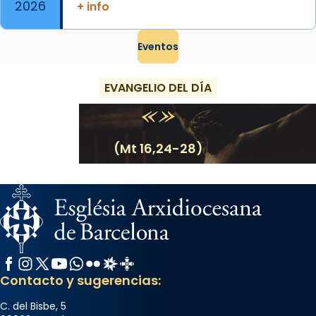
2026
+ info
Eventos
EVANGELIO DEL DÍA
(Mt 16,24-28)
Facebook
Instagram
X / Twitter
YouTube
WhatsApp
Flickr
Radio Estel
Catalunya Cristiana
Contacto y sugerencias:
C. del Bisbe, 5