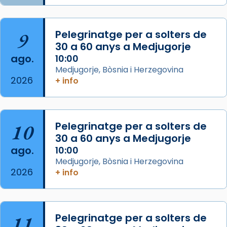
col·laboradors, a la Catedral de Barcelona.
L’arquebisbe de Barcelona, el cardenal Joan
9
Pelegrinatge per a solters de
Josep Omella, ha presidit la missa i l’ha
30 a 60 anys a Medjugorje
concelebrat el bisbe auxiliar de Barcelona,
ago.
10:00
Mons. David Abadías.
Medjugorje, Bòsnia i Herzegovina
2026
+ info
📸 Dr. G. Simón
Foto
View on Facebook
·
Share
10
Pelegrinatge per a solters de
30 a 60 anys a Medjugorje
Arquebisbat de Barcelona
ago.
10:00
2 weeks ago
Medjugorje, Bòsnia i Herzegovina
2026
Memòria de les santes Juliana i
+ info
Semproniana, verges i màrtirs.
Acompanyant la història de sant Cugat, a
partir de l’Edat Mitjana sorgeix la tradició
11
Pelegrinatge per a solters de