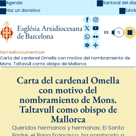
Agenda
Santoral del día
SAVA
Haz un donativo
Facebook
Instagram
X / Twitter
YouTube
ES
Me
Buscar
WhatsApp
Flickr
Radio Estel
Catalunya Cristi
Home
Documentos
Carta del cardenal Omella con motivo del nombramiento de
Mons. Taltavull como obispo de Mallorca
Carta del cardenal Omella
con motivo del
nombramiento de Mons.
Taltavull como obispo de
Mallorca
Queridos hermanos y hermanas: El Santo
Padre, el Papa Francisco, ha nombrado a