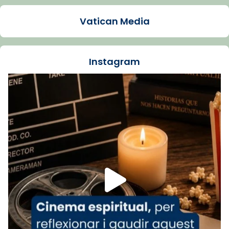
Arquebisbat de Barcelona
1 week ago
Vatican Media
La Carmina va patir depressió. Fa gairebé
dos mesos, a l'Estadi Lluís Companys, la
jove va fer arribar el seu testimoni al papa
Instagram
Lleó XIV.
Recupera l'entrevista comp
Vatican
tican News 👇
News
www.vaticannews.va/es/iglesia/news/2026-
07/carmina-historia-depresion-papa-viaje-
espana-testimoni...
Foto
View on Facebook
·
Share
Arquebisbat de Barcelona
1 week ago