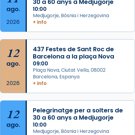
que les santes Juliana (“relatiu a Júlia”) i
30 a 60 anys a Medjugorje
Semproniana (“relatiu a Semprònia =
ago.
10:00
eterna”) són deixebles seves. I l’any 1667, el
Medjugorje, Bòsnia i Herzegovina
2026
+ info
frare Joan Gaspar Roig, afirma en una obra
que les santes són filles de l’antiga Iluro.
Mataró en reivindicarà les relíq
...
Ver más
12
437 Festes de Sant Roc de
Foto
Barcelona a la plaça Nova
ago.
09:00
View on Facebook
·
Share
Plaça Nova, Ciutat Vella, 08002
Barcelona, Espanya
2026
+ info
12
Pelegrinatge per a solters de
30 a 60 anys a Medjugorje
ago.
10:00
Medjugorje, Bòsnia i Herzegovina