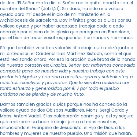
de Job:
“
El Señor me lo dio, el Señor me lo quitó; bendito sea el
nombre del Señor
”
(Job 1,21). Sin duda, ha sido una valiosa
ayuda para mí desde el inicio de mi ministerio en la
Archidiócesis de Barcelona. Doy infinitas gracias a Dios por su
valiosa ayuda y por haber aceptado trabajar codo a codo
conmigo por el bien de la Iglesia que peregrina en Barcelona,
por el bien de todos vosotros, queridos hermanos y hermanas.
Sé que también vosotros valoráis el trabajo que realizó junto a
mi antecesor, el Cardenal Lluís Martínez Sistach, como el que
está realizando ahora. Por eso la oración que brota de lo hondo
de nuestro corazón es:
Gracias, Señor, por habernos concedido
compartir parte de nuestra vida y nuestro trabajo con este
pastor infatigable y cercano a nuestros gozos y sufrimientos, a
nuestras iniciativas y proyectos. Que la siembra realizada con
tanto esfuerzo y generosidad por él y por todo el pueblo
cristiano no se pierda y dé mucho fruto
.
Damos también gracias a Dios porque nos ha concedido la
valiosa ayuda de dos Obispos Auxiliares, Mons. Sergi Gordo y
Mons. Antoni Vadell. Ellos colaborarán conmigo y, estoy seguro,
que realizarán un buen trabajo, junto a todos nosotros,
anunciando el Evangelio de Jesucristo, el Hijo de Dios, a los
hombres y mujeres de nuestro pueblo. Una misión que harán,