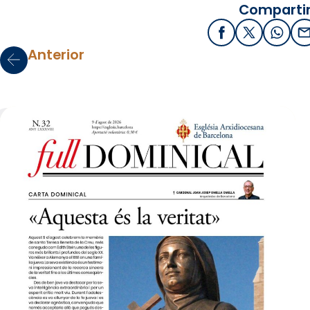
Compartir
Facebook
X / Twitter
What
E
Anterior