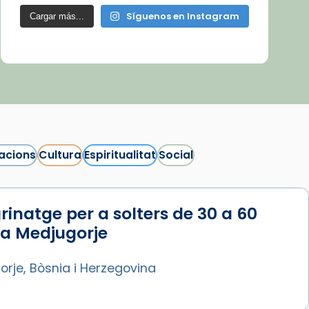
Síguenos en Instagram
Cargar más...
acions
Cultura
Espiritualitat
Social
rinatge per a solters de 30 a 60
 a Medjugorje
rje, Bòsnia i Herzegovina