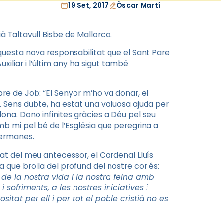
19 Set, 2017
Òscar Martí
 Taltavull Bisbe de Mallorca.
uesta nova responsabilitat que el Sant Pare
uxiliar i l’últim any ha sigut també
re de Job: “El Senyor m’ho va donar, el
). Sens dubte, ha estat una valuosa ajuda per
celona. Dono infinites gràcies a Déu pel seu
mb mi pel bé de l’Església que peregrina a
germanes.
tat del meu antecessor, el Cardenal Lluís
ia que brolla del profund del nostre cor és:
de la nostra vida i la nostra feina amb
 sofriments, a les nostres iniciatives i
itat per ell i per tot el poble cristià no es