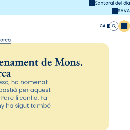
Santoral del dia
SAVA
el
unya Cristiana
CA
M
Cerca
lorca
menament de Mons.
rca
cesc, ha nomenat
ebastià per aquest
re li confia. Fa
any ha sigut també