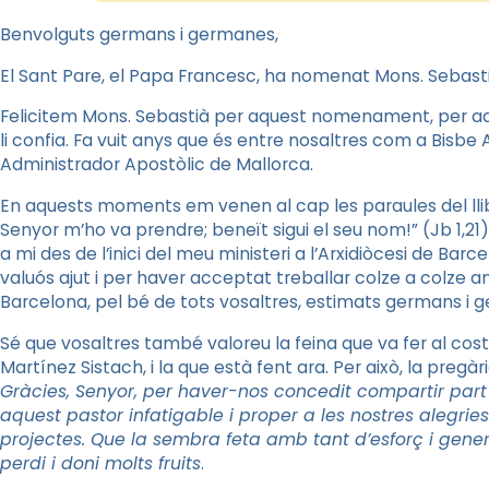
Benvolguts germans i germanes,
El Sant Pare, el Papa Francesc, ha nomenat Mons. Sebastià
Felicitem Mons. Sebastià per aquest nomenament, per aq
li confia. Fa vuit anys que és entre nosaltres com a Bisbe A
Administrador Apostòlic de Mallorca.
En aquests moments em venen al cap les paraules del llib
Senyor m’ho va prendre; beneït sigui el seu nom!” (Jb 1,21
a mi des de l’inici del meu ministeri a l’Arxidiòcesi de Bar
valuós ajut i per haver acceptat treballar colze a colze a
Barcelona, pel bé de tots vosaltres, estimats germans i 
Sé que vosaltres també valoreu la feina que va fer al cos
Martínez Sistach, i la que està fent ara. Per això, la pregàr
Gràcies, Senyor, per haver-nos concedit compartir part 
aquest pastor infatigable i proper a les nostres alegries i
projectes. Que la sembra feta amb tant d’esforç i generos
perdi i doni molts fruits
.