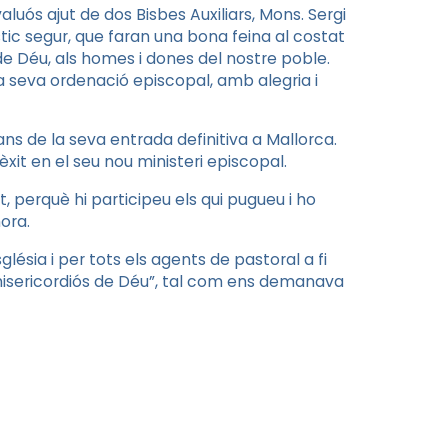
uós ajut de dos Bisbes Auxiliars, Mons. Sergi
stic segur, que faran una bona feina al costat
l de Déu, als homes i dones del nostre poble.
la seva ordenació episcopal, amb alegria i
s de la seva entrada definitiva a Mallorca.
 èxit en el seu nou ministeri episcopal.
 perquè hi participeu els qui pugueu i ho
ora.
glésia i per tots els agents de pastoral a fi
misericordiós de Déu”, tal com ens demanava