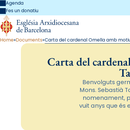
Agenda
Fes un donatiu
Home
Documents
Carta del cardenal Omella amb motiu
Carta del carden
Ta
Benvolguts germ
Mons. Sebastià Ta
nomenament, per
vuit anys que és 