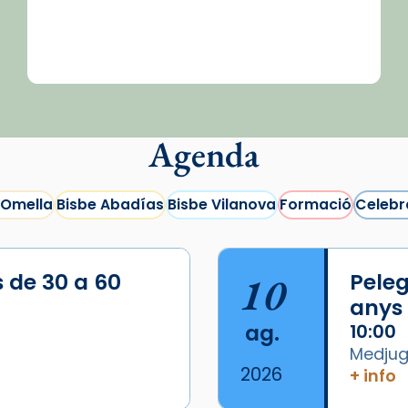
Agenda
 Omella
Bisbe Abadías
Bisbe Vilanova
Formació
Celebr
s de 30 a 60
10
Peleg
anys
ag.
10:00
Medjugo
2026
+ info