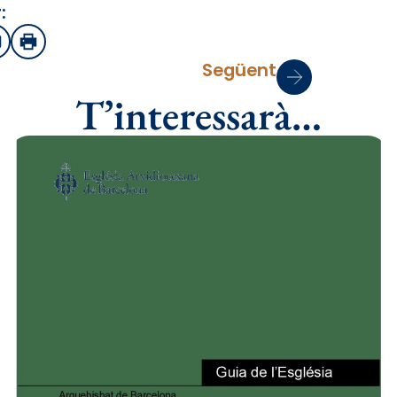
:
sApp
mail
Imprimir
Següent
T’interessarà…