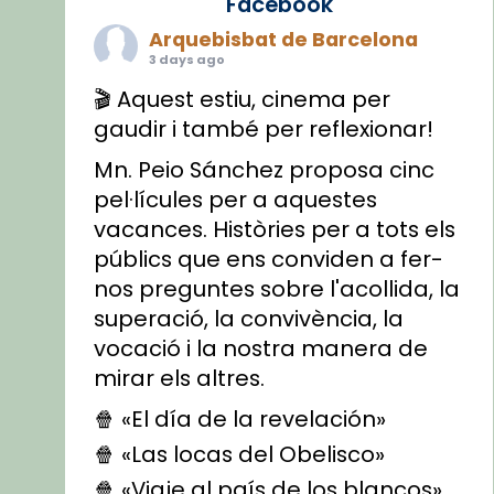
Facebook
Arquebisbat de Barcelona
3 days ago
🎬 Aquest estiu, cinema per
gaudir i també per reflexionar!
Mn. Peio Sánchez proposa cinc
pel·lícules per a aquestes
vacances. Històries per a tots els
públics que ens conviden a fer-
nos preguntes sobre l'acollida, la
superació, la convivència, la
vocació i la nostra manera de
mirar els altres.
🍿 «El día de la revelación»
🍿 «Las locas del Obelisco»
🍿 «Viaje al país de los blancos»