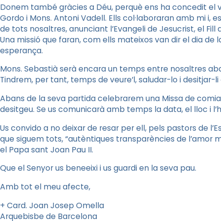
Donem també gràcies a Déu, perquè ens ha concedit el val
Gordo i Mons. Antoni Vadell. Ells col·laboraran amb mi i, e
de tots nosaltres, anunciant l’Evangeli de Jesucrist, el Fil
Una missió que faran, com ells mateixos van dir el dia de 
esperança.
Mons. Sebastià serà encara un temps entre nosaltres aban
Tindrem, per tant, temps de veure’l, saludar-lo i desitjar-li
Abans de la seva partida celebrarem una Missa de comiat,
desitgeu. Se us comunicarà amb temps la data, el lloc i l’h
Us convido a no deixar de resar per ell, pels pastors de l’Es
que siguem tots, “autèntiques transparències de l’amor 
el Papa sant Joan Pau II.
Que el Senyor us beneeixi i us guardi en la seva pau.
Amb tot el meu afecte,
+ Card. Joan Josep Omella
Arquebisbe de Barcelona