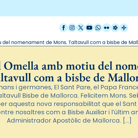
Facebook
Instagram
X / Twitter
YouTube
WhatsApp
Flickr
Radio Est
Catal
 del nomenament de Mons. Taltavull com a bisbe de Mal
al Omella amb motiu del no
ltavull com a bisbe de Mallo
ans i germanes, El Sant Pare, el Papa Fran
ltavull Bisbe de Mallorca. Felicitem Mons. S
 aquesta nova responsabilitat que el Sant Pa
entre nosaltres com a Bisbe Auxiliar i l’últim 
Administrador Apostòlic de Mallorca. […]