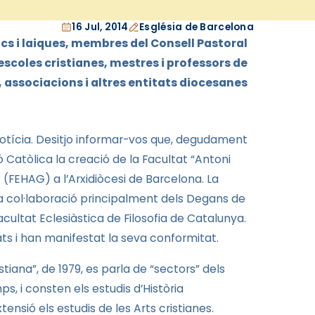
16 Jul, 2014
Església de Barcelona
aics i laiques, membres del Consell Pastoral
 escoles cristianes, mestres i professors de
, associacions i altres entitats diocesanes
notícia. Desitjo informar-vos que, degudament
Catòlica la creació de la Facultat “Antoni
es (FEHAG) a l’Arxidiòcesi de Barcelona. La
a col·laboració principalment dels Degans de
acultat Eclesiàstica
de Filosofia de Catalunya.
ts i han manifestat la seva conformitat.
tiana”, de 1979, es parla de “sectors” dels
ps, i consten els estudis d’Història
tensió els estudis de les Arts cristianes.