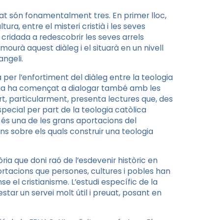
tat són fonamentalment tres. En primer lloc,
ura, entre el misteri cristià i les seves
 cridada a redescobrir les seves arrels
mourà aquest diàleg i el situarà en un nivell
angeli.
a per l’enfortiment del diàleg entre la teologia
eologia ha començat a dialogar també amb les
art, particularment, presenta lectures que, des
pecial per part de la teologia catòlica
ià és una de les grans aportacions del
ns sobre els quals construir una teologia
òria que doni raó de l’esdevenir històric en
rtacions que persones, cultures i pobles han
e el cristianisme. L’estudi específic de la
restar un servei molt útil i preuat, posant en