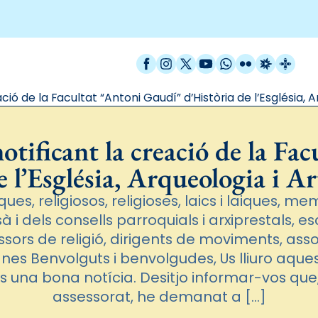
Facebook
Instagram
X / Twitter
YouTube
WhatsApp
Flickr
Radio Est
Catal
ió de la Facultat “Antoni Gaudí” d’Història de l’Església, A
otificant la creació de la Fa
e l’Església, Arqueologia i Ar
ques, religiosos, religioses, laics i laiques, m
 i dels consells parroquials i arxiprestals, es
ssors de religió, dirigents de moviments, assoc
nes Benvolguts i benvolgudes, Us lliuro aques
 una bona notícia. Desitjo informar-vos q
assessorat, he demanat a […]