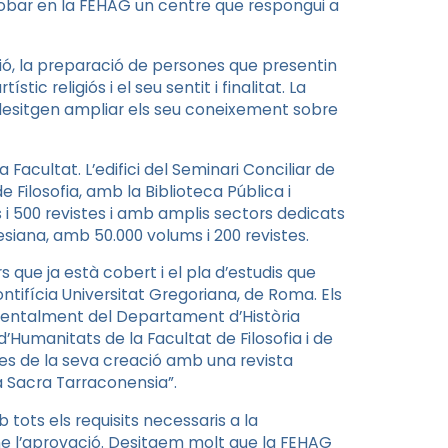
trobar en la FEHAG un centre que respongui a
ió, la preparació de persones que presentin
tic religiós i el seu sentit i finalitat. La
 desitgen ampliar els seu coneixement sobre
a Facultat. L
’edifici del
Seminari Conciliar
de
de Filosofia, amb
la Biblioteca Pública
i
i 500 revistes i amb amplis sectors dedicats
esiana
, amb 50.000 volums i 200 revistes.
rs que ja està cobert i el pla d’estudis que
ontifícia Universitat Gregoriana
, de Roma. Els
mentalment del Departament d’Història
’Humanitats de la Facultat de Filosofia i de
s de la seva creació amb una revista
ta Sacra Tarraconensia”.
b tots els requisits necessaris a la
-ne l’aprovació. Desitgem molt que la FEHAG