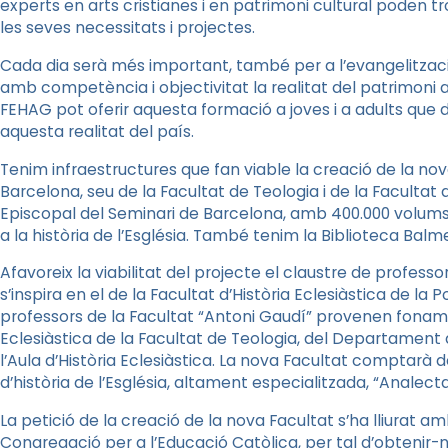
experts en arts cristianes i en patrimoni cultural poden 
les seves necessitats i projectes.
Cada dia serà més important, també per a l’evangelitzac
amb competència i objectivitat la realitat del patrimoni artís
FEHAG pot oferir aquesta formació a joves i a adults que
aquesta realitat del país.
Tenim infraestructures que fan viable la creació de
la nov
Barcelona, seu de la Facultat de Teologia i de la Facultat 
Episcopal del Seminari de Barcelona, amb 400.000 volums 
a la història de l’Església. També tenim
la Biblioteca Balm
Afavoreix la viabilitat del projecte el claustre de professo
s’inspira en el de la Facultat d’Història Eclesiàstica de
la P
professors de la Facultat “Antoni Gaudí” provenen fona
Eclesiàstica de la Facultat de Teologia, del Departament d
l’Aula d’Història Eclesiàstica.
La nova Facultat
comptarà de
d’història de l’Església, altament especialitzada, “Analec
La petició de la creació de
la nova Facultat
s’ha lliurat am
Congregació per a l’Educació Catòlica, per tal d’obtenir