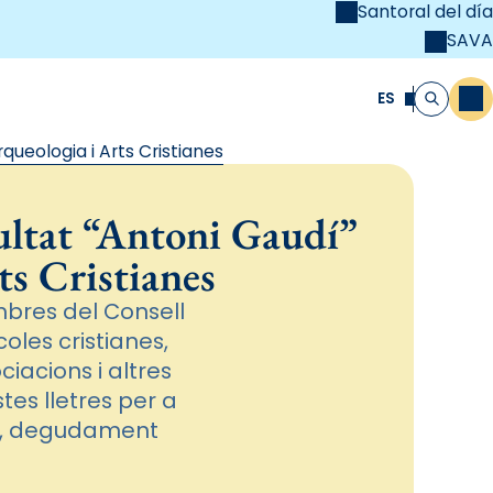
Santoral del día
SAVA
el
unya Cristiana
ES
M
Buscar
rqueologia i Arts Cristianes
cultat “Antoni Gaudí”
ts Cristianes
embres del Consell
coles cristianes,
iacions i altres
tes lletres per a
ue, degudament