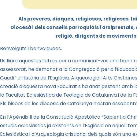
Als preveres, diaques, religiosos, religioses, l
Diocesà i dels consells parroquials i arxiprestals,
religió, dirigents de moviments
Benvolguts i benvolgudes,
Us lliuro aquestes lletres per a comunicar-vos una bona 
assessorat, he demanat a la Congregació per a l’Educació 
Gaudí” d’Història de l’Església, Arqueologia i Arts Cristian
creació d’aquesta nova Facultat s’ha anat gestant amb l
la Facultat Eclesiàstica
de Teologia de Catalunya i de
la F
Els bisbes de les diòcesis de Catalunya n’estan assabenta
En l’Apèndix II de
la Constitució Apostòlica
“Sapientia Chris
estudis eclesiàstics ja existents en l’Església en aquell tem
Eclesiàstica i d’Arqueologia cristiana, dels quals són una ex