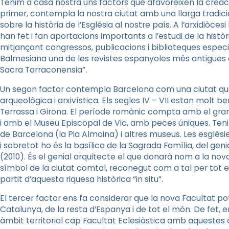
Tenim a casa nostra uns factors que afavoreixen la crea
primer, contempla la nostra ciutat amb una llarga tradició
sobre la història de l’Església al nostre país. A l’arxidiòces
han fet i fan aportacions importants a l’estudi de la història
mitjançant congressos, publicacions i biblioteques especial
Balmesiana una de les revistes espanyoles més antigues 
Sacra Tarraconensia”.
Un segon factor contempla Barcelona com una ciutat que 
arqueològica i arxivística. Els segles IV – VII estan molt 
Terrassa i Girona. El període romànic compta amb el gr
i amb el
Museu Episcopal
de Vic, amb peces úniques. Ten
de
Barcelona (
la Pia Almoina
) i altres museus. Les esglés
i sobretot ho és la basílica de
la Sagrada Família
, del gen
(2010). És el genial arquitecte el que donarà nom a
la nova
símbol de la ciutat comtal, reconegut com a tal per tot 
partit d’aquesta riquesa històrica “in situ”.
El tercer factor ens fa considerar que
la nova Facultat
pot
Catalunya, de la resta d’Espanya i de tot el món. De fet,
àmbit territorial cap Facultat Eclesiàstica amb aquestes c