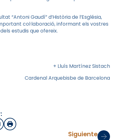
ltat “Antoni Gaudí” d’Història de l’Església,
important col·laboració, informant els vostres
 dels estudis que ofereix.
+ Lluís Martínez Sistach
Cardenal Arquebisbe de Barcelona
:
sApp
mail
Imprimir
Siguiente