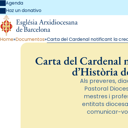
Agenda
Haz un donativo
Home
Documentos
Carta del Cardenal notificant la creac
Carta del Cardenal n
d’Història d
Als preveres, dia
Pastoral Diocesà
mestres i profe
entitats diocesa
comunicar-vos