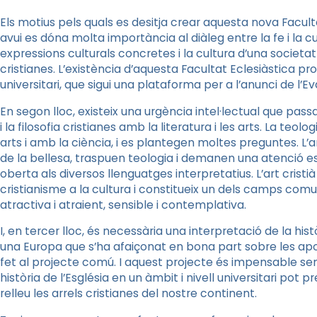
Els motius pels quals es desitja crear aquesta nova Facul
avui es dóna molta importància al diàleg entre la fe i la cult
expressions culturals concretes i la cultura d’una societat
cristianes. L’existència d’aquesta Facultat Eclesiàstica pro
universitari, que sigui una plataforma per a l’anunci de l’Ev
En segon lloc, existeix una urgència intel·lectual que pass
i la filosofia cristianes amb la literatura i les arts. La t
arts i amb la ciència, i es plantegen moltes preguntes. L’
de la bellesa, traspuen teologia i demanen una atenció es
oberta als diversos llenguatges interpretatius. L’art crist
cristianisme a la cultura i constitueix un dels camps comu
atractiva i atraient, sensible i contemplativa.
I, en tercer lloc, és necessària una interpretació de la hist
una Europa que s’ha afaiçonat en bona part sobre les apo
fet al projecte comú. I aquest projecte és impensable sens
història de l’Església en un àmbit i nivell universitari pot p
relleu les arrels cristianes del nostre continent.