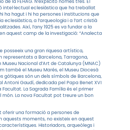
ció de
la FEHAG. N
’explicito només tres. El
 intel·lectual eclesiàstica que ha treballat
i hi ha hagut i hi ha persones i institucions que
 eclesiàstica, a l’arqueologia i a l’art cristià
itzades. Així, l’any 1925 es va fundar a la
en aquest camp de la investigació: “Analecta
posseeix una gran riquesa artística,
ben representats a Barcelona, Tarragona,
an Museu Nacional d’Art de Catalunya (MNAC)
im també el Museu Marés, el
Museu Diocesà
ies gòtiques són un dels símbols de Barcelona,
ial Antoni Gaudí, dedicada pel Papa Benet XVI
 Facultat. La
Sagrada Família és el primer
el món.
La nova Facultat
pot treure un bon
 oferir una formació a persones de
 en aquests moments, no existeix en aquest
aracterístiques. Historiadors, arqueòlegs i