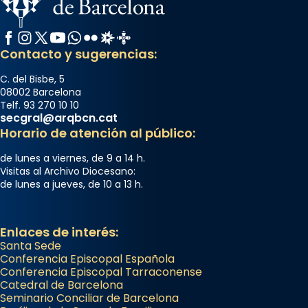
Facebook
Instagram
X / Twitter
YouTube
WhatsApp
Flickr
Radio Estel
Catalunya Cristiana
Contacto y sugerencias:
C. del Bisbe, 5
08002 Barcelona
Telf. 93 270 10 10
secgral@arqbcn.cat
Horario de atención al público:
de lunes a viernes, de 9 a 14 h.
Visitas al Archivo Diocesano:
de lunes a jueves, de 10 a 13 h.
Enlaces de interés:
Santa Sede
Conferencia Episcopal Española
Conferencia Episcopal Tarraconense
Catedral de Barcelona
Seminario Conciliar de Barcelona