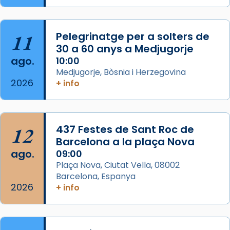
apòstol màrtir, decapitat a Jerusalem per
Herodes Agripa (vers l'any 44).
11
Pelegrinatge per a solters de
Patró de Galícia, després de les invasions
30 a 60 anys a Medjugorje
musulmanes fou venerat com a patró dels
ago.
10:00
Regnes castellans i més tard de tota
Medjugorje, Bòsnia i Herzegovina
Espanya.
2026
+ info
El seu sepulcre a Compostela fou un g
...
Ver más
Foto
12
437 Festes de Sant Roc de
Barcelona a la plaça Nova
View on Facebook
·
Share
ago.
09:00
Plaça Nova, Ciutat Vella, 08002
Barcelona, Espanya
2026
+ info