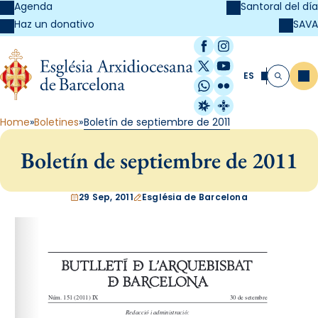
Agenda
Santoral del día
SAVA
Haz un donativo
Facebook
Instagram
X / Twitter
YouTube
ES
Me
Buscar
WhatsApp
Flickr
Radio Estel
Catalunya Cristi
Home
Boletines
Boletín de septiembre de 2011
Boletín de septiembre de 2011
29 Sep, 2011
Església de Barcelona