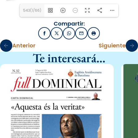
543(1/66)
Compartir:
Facebook
X / Twitter
WhatsApp
Email
Imprimir
Anterior
Siguiente
Te interesará…