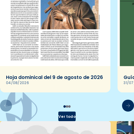
Hoja dominical del 9 de agosto de 2026
Guía
04/08/2026
31/0
Ver todo