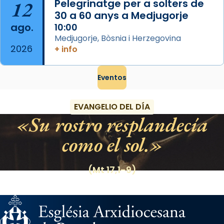
12
Pelegrinatge per a solters de
30 a 60 anys a Medjugorje
ago.
10:00
Medjugorje, Bòsnia i Herzegovina
2026
+ info
Eventos
EVANGELIO DEL DÍA
Su rostro resplandecía
como el sol.
(Mt 17,1-9)