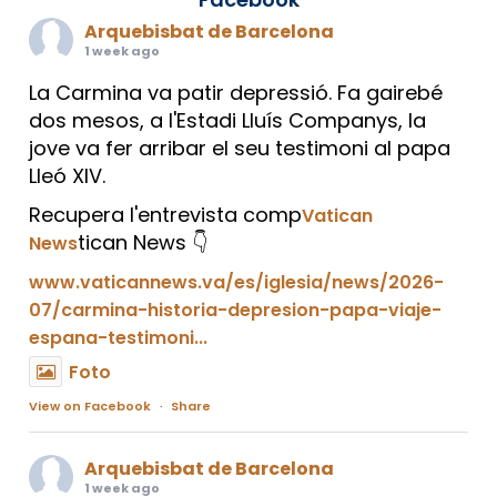
Arquebisbat de Barcelona
1 week ago
La Carmina va patir depressió. Fa gairebé
dos mesos, a l'Estadi Lluís Companys, la
jove va fer arribar el seu testimoni al papa
Lleó XIV.
Recupera l'entrevista comp
Vatican
tican News 👇
News
www.vaticannews.va/es/iglesia/news/2026-
07/carmina-historia-depresion-papa-viaje-
espana-testimoni...
Foto
View on Facebook
·
Share
Arquebisbat de Barcelona
1 week ago