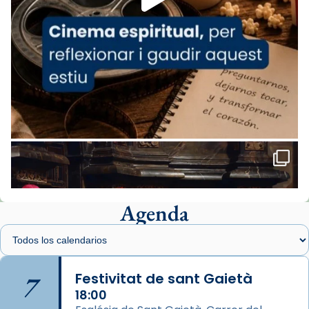
del Sant Pare Lleó XIV a Barcelona, i als
col·laboradors, a la Catedral de Barcelona.
L’arquebisbe de Barcelona, el cardenal Joan
Josep Omella, ha presidit la missa i l’ha
concelebrat el bisbe auxiliar de Barcelona,
Mons. David Abadías.
📸 Dr. G. Simón
Foto
View on Facebook
·
Share
Agenda
Arquebisbat de Barcelona
2 weeks ago
Memòria de les santes Juliana i
Semproniana, verges i màrtirs.
7
Festivitat de sant Gaietà
Acompanyant la història de sant Cugat, a
18:00