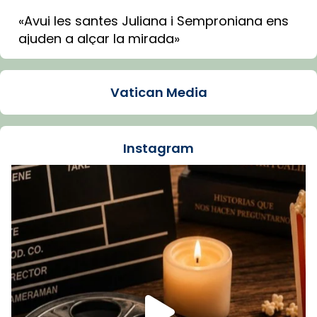
«Avui les santes Juliana i Semproniana ens
ajuden a alçar la mirada»
Mons. Sergi Gordo, bisbe de Tortosa, ha
presidit aquest 27 de juliol la missa de Les
Vatican Media
Santes de Mataró.
🔗
tinyurl.com/cvu5jmbk
📸 J. Merino
Instagram
Foto
View on Facebook
·
Share
Arquebisbat de Barcelona
is at Catedral
de Barcelona.
1 week ago
Aquest dilluns, 27 de juliol, ha tingut lloc la
missa d’acció de gràcies en agraïment al
comitè organitzador de la visita apostòlica