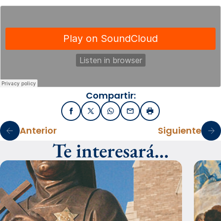
Compartir:
Facebook
X / Twitter
WhatsApp
Email
Imprimir
Anterior
Siguiente
Te interesará…