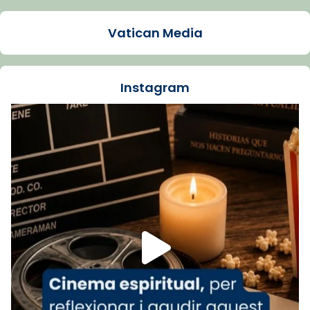
Arquebisbat de Barcelona
1 week ago
Vatican Media
La Carmina va patir depressió. Fa gairebé
dos mesos, a l'Estadi Lluís Companys, la
jove va fer arribar el seu testimoni al papa
Instagram
Lleó XIV.
Recupera l'entrevista comp
Vatican
tican News 👇
News
www.vaticannews.va/es/iglesia/news/2026-
07/carmina-historia-depresion-papa-viaje-
espana-testimoni...
Foto
View on Facebook
·
Share
Arquebisbat de Barcelona
1 week ago