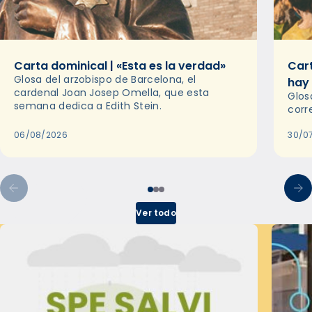
Carta dominical | «Esta es la verdad»
Cart
Glosa del arzobispo de Barcelona, el
hay
cardenal Joan Josep Omella, que esta
Glos
semana dedica a Edith Stein.
corr
06/08/2026
30/0
Ver todo