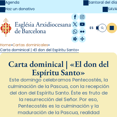
Agenda
Santoral del día
SAVA
Haz un donativo
Facebook
Instagram
X / Twitter
YouTube
ES
Me
Buscar
WhatsApp
Flickr
Radio Estel
Catalunya Cristi
Home
Cartas dominicales
Carta dominical | «El don del Espíritu Santo»
Carta dominical | «El don del
Espíritu Santo»
Este domingo celebramos Pentecostés, la
culminación de la Pascua, con la recepción
del don del Espíritu Santo. Éste es fruto de
la resurrección del Señor. Por eso,
Pentecostés es la culminación y la
maduración de la Pascua, realidad