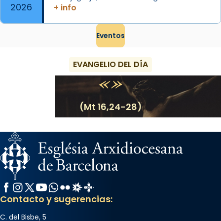
2026
+ info
Eventos
EVANGELIO DEL DÍA
(Mt 16,24-28)
Facebook
Instagram
X / Twitter
YouTube
WhatsApp
Flickr
Radio Estel
Catalunya Cristiana
Contacto y sugerencias:
C. del Bisbe, 5