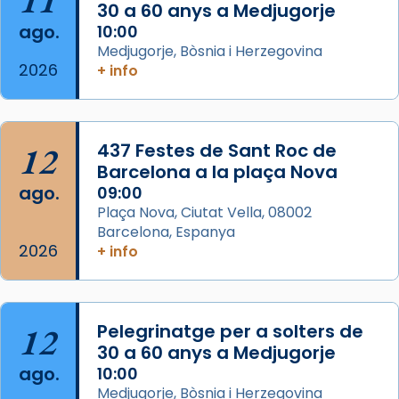
que les santes Juliana (“relatiu a Júlia”) i
30 a 60 anys a Medjugorje
Semproniana (“relatiu a Semprònia =
ago.
10:00
eterna”) són deixebles seves. I l’any 1667, el
Medjugorje, Bòsnia i Herzegovina
2026
+ info
frare Joan Gaspar Roig, afirma en una obra
que les santes són filles de l’antiga Iluro.
Mataró en reivindicarà les relíq
...
Ver más
12
437 Festes de Sant Roc de
Foto
Barcelona a la plaça Nova
ago.
09:00
View on Facebook
·
Share
Plaça Nova, Ciutat Vella, 08002
Barcelona, Espanya
2026
+ info
12
Pelegrinatge per a solters de
30 a 60 anys a Medjugorje
ago.
10:00
Medjugorje, Bòsnia i Herzegovina