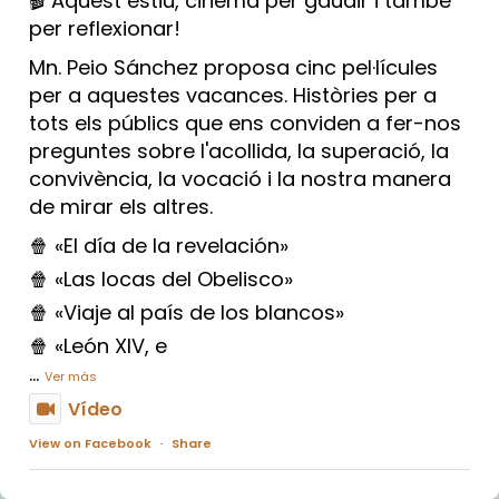
🎬 Aquest estiu, cinema per gaudir i també
per reflexionar!
Mn. Peio Sánchez proposa cinc pel·lícules
per a aquestes vacances. Històries per a
tots els públics que ens conviden a fer-nos
preguntes sobre l'acollida, la superació, la
convivència, la vocació i la nostra manera
de mirar els altres.
🍿 «El día de la revelación»
🍿 «Las locas del Obelisco»
🍿 «Viaje al país de los blancos»
🍿 «León XIV, e
...
Ver más
Vídeo
View on Facebook
·
Share