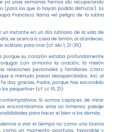
ace ya unas semanas hemos ido recuperando
 (para los que lo hayan podido disfrutar). Es
apa Francisco llama «el peligro de la rutina
un instante en un día rutinario de la vida de
odía, se acerca a casa de Simón; al atardecer,
 solitario para orar (cf.
Mc
1, 21-35).
nza porque su corazón estaba profundamente
onjugar con armonía la oración, la misión
s relaciones personales y familiares. Cristo
 que a menudo pasan desapercibidos. Así, al
 «Te doy gracias, Padre, porque has escondido
a los pequeños» (cf.
Lc
10, 21).
 contemplativos. Si somos capaces de mirar
nos encontráramos ante un inmenso paisaje
osibilidades para hacer el bien a los demás.
demos a vivir el tiempo no como una tiranía
ir, como un momento oportuno, favorable y