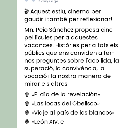
3 days ago
🎬 Aquest estiu, cinema per
gaudir i també per reflexionar!
Mn. Peio Sánchez proposa cinc
pel·lícules per a aquestes
vacances. Històries per a tots els
públics que ens conviden a fer-
nos preguntes sobre l'acollida, la
superació, la convivència, la
vocació i la nostra manera de
mirar els altres.
🍿 «El día de la revelación»
🍿 «Las locas del Obelisco»
🍿 «Viaje al país de los blancos»
🍿 «León XIV, e