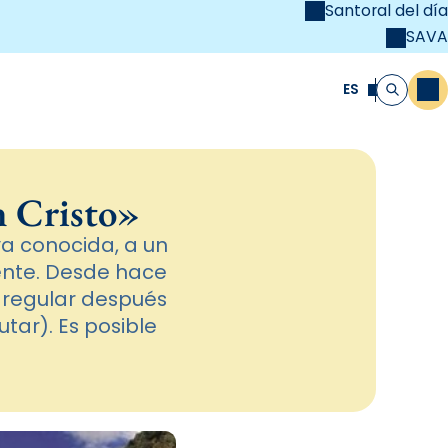
Santoral del día
SAVA
el
unya Cristiana
ES
M
Buscar
n Cristo»
ya conocida, a un
ente. Desde hace
 regular después
tar). Es posible