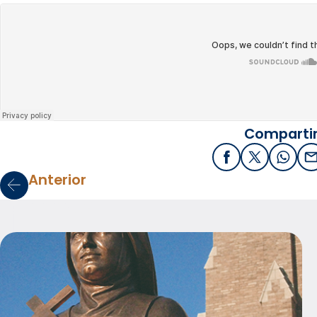
Compartir
Facebook
X / Twitter
What
E
Anterior