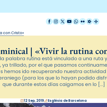
Facebook
Instagram
X / Twitter
YouTube
WhatsApp
Flickr
Radio Est
Catal
na con Cristo»
minical | «Vivir la rutina co
e la palabra rutina está vinculado a una ruta 
, ya trillado, por el que pasamos continuam
 hemos ido recuperando nuestra actividad
raniego (para los que lo hayan podido disfru
que durante estos días caigamos en lo […]
12 Sep, 2019
Església de Barcelona