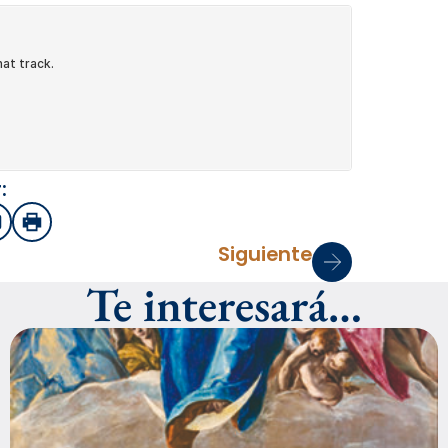
:
sApp
mail
Imprimir
Siguiente
Te interesará…