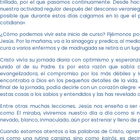
trillado, por el que pasamos continuamente. Desde h
nuestra actividad regular después del descanso veraniego
posible que durante estos días caigamos en lo que el p
cotidiana».
¿Cómo podemos vivir este inicio de curso? Fijémonos por 
Jesús. Por la mañana, va a la sinagoga y predica; al medi
cura a varios enfermos y de madrugada se retira a un lugar
Cristo vivía su jornada diaria con optimismo y espera
unido al de su Padre. Es por esta razón que sabía c
evangelizadora, el compromiso por los más débiles y la
encontraba a Dios en los pequeños detalles de la vida,
final de la jornada, podía decirle con un corazón alegre:
estas cosas a los sabios y entendidos y las has revelado 
Entre otras muchas lecciones, Jesús nos enseña a ser
como Él miraba, viviremos nuestro día a día como si 
nevado, blanco, inmaculado, aún por estrenar y lleno de p
Cuando estamos atentos a las palabras de Cristo, apren
ni como una rutina cansina, sino como
kairós
, es dec