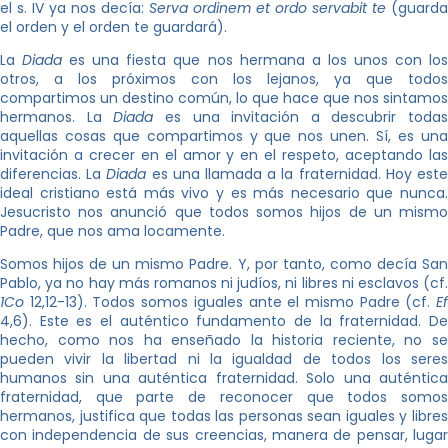
el s. IV ya nos decía:
Serva ordinem et ordo servabit te
(guarda
el orden y el orden te guardará).
La
Diada
es una fiesta que nos hermana a los unos con lo
otros, a los próximos con los lejanos, ya que todos
compartimos un destino común, lo que hace que nos sintamos
hermanos. La
Diada
es una invitación a descubrir todas
aquellas cosas que compartimos y que nos unen. Sí, es una
invitación a crecer en el amor y en el respeto, aceptando las
diferencias. La
Diada
es una llamada a la fraternidad. Hoy est
ideal cristiano está más vivo y es más necesario que nunca.
Jesucristo nos anunció que todos somos hijos de un mismo
Padre, que nos ama locamente.
Somos hijos de un mismo Padre. Y, por tanto, como decía San
Pablo, ya no hay más romanos ni judíos, ni libres ni esclavos (cf.
1Co
12,12-13). Todos somos iguales ante el mismo Padre (cf.
Ef
4,6). Este es el auténtico fundamento de la fraternidad. De
hecho, como nos ha enseñado la historia reciente, no se
pueden vivir la libertad ni la igualdad de todos los seres
humanos sin una auténtica fraternidad. Solo una auténtica
fraternidad, que parte de reconocer que todos somos
hermanos, justifica que todas las personas sean iguales y libres
con independencia de sus creencias, manera de pensar, lugar