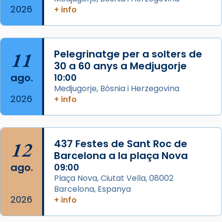
2026
+ info
Segons el llibre dels Fets (12,2) fou el primer
apòstol màrtir, decapitat a Jerusalem per
Herodes Agripa (vers l'any 44).
11
Pelegrinatge per a solters de
Patró de Galícia, després de les invasions
30 a 60 anys a Medjugorje
musulmanes fou venerat com a patró dels
ago.
10:00
Regnes castellans i més tard de tota
Medjugorje, Bòsnia i Herzegovina
Espanya.
2026
+ info
El seu sepulcre a Compostela fou un g
...
Ver más
Foto
12
437 Festes de Sant Roc de
Barcelona a la plaça Nova
View on Facebook
·
Share
ago.
09:00
Plaça Nova, Ciutat Vella, 08002
Barcelona, Espanya
2026
+ info