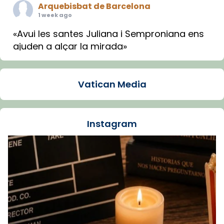
Arquebisbat de Barcelona
1 week ago
«Avui les santes Juliana i Semproniana ens
ajuden a alçar la mirada»
Mons. Sergi Gordo, bisbe de Tortosa, ha
presidit aquest 27 de juliol la missa de Les
Vatican Media
Santes de Mataró.
🔗
tinyurl.com/cvu5jmbk
📸 J. Merino
Instagram
Foto
View on Facebook
·
Share
Arquebisbat de Barcelona
is at Catedral
de Barcelona.
1 week ago
Aquest dilluns, 27 de juliol, ha tingut lloc la