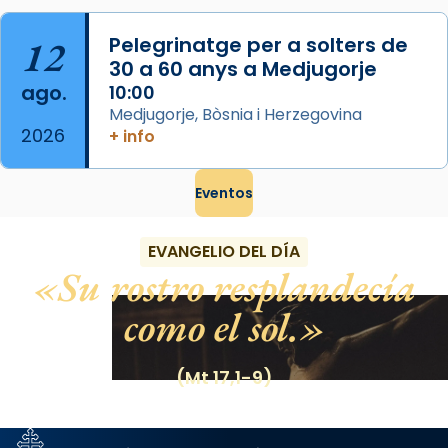
12
Pelegrinatge per a solters de
30 a 60 anys a Medjugorje
ago.
10:00
Medjugorje, Bòsnia i Herzegovina
2026
+ info
Eventos
EVANGELIO DEL DÍA
Su rostro resplandecía
como el sol.
(Mt 17,1-9)