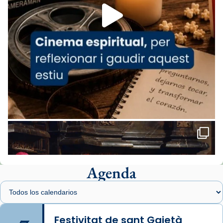
missa d’acció de gràcies en agraïment al
comitè organitzador de la visita apostòlica
del Sant Pare Lleó XIV a Barcelona, i als
col·laboradors, a la Catedral de Barcelona.
L’arquebisbe de Barcelona, el cardenal Joan
Josep Omella, ha presidit la missa i l’ha
concelebrat el bisbe auxiliar de Barcelona,
Mons. David Abadías.
📸 Dr. G. Simón
Foto
View on Facebook
·
Share
Agenda
Arquebisbat de Barcelona
1 week ago
Memòria de les santes Juliana i
Semproniana, verges i màrtirs.
Festivitat de sant Gaietà