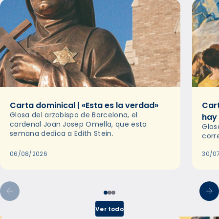
Carta dominical | «Esta es la verdad»
Cart
Glosa del arzobispo de Barcelona, el
hay
cardenal Joan Josep Omella, que esta
Glos
semana dedica a Edith Stein.
corr
06/08/2026
30/0
Ver todo