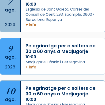
7
Acompanyant la història de sant Cugat, a
18:00
ago.
Església de Sant Gaietà, Carrer del
partir de l’Edat Mitjana sorgeix la tradició
Consell de Cent, 293, Eixample, 08007
que les santes Juliana (“relatiu a Júlia”) i
Barcelona, Espanya
Semproniana (“relatiu a Semprònia =
2026
+ info
eterna”) són deixebles seves. I l’any 1667, el
frare Joan Gaspar Roig, afirma en una obra
que les santes són filles de l’antiga Iluro.
Mataró en reivindicarà les relíq
9
Pelegrinatge per a solters de
...
30 a 60 anys a Medjugorje
Ver más
ago.
10:00
Foto
Medjugorje, Bòsnia i Herzegovina
View on Facebook
·
Share
2026
+ info
Arquebisbat de Barcelona
2 weeks ago
10
Pelegrinatge per a solters de
Jaume, fill de Zebedeu, és juntament amb el
30 a 60 anys a Medjugorje
seu germà Joan i Pere un dels que
ago.
10:00
acompanyava més de prop Jesús.
Medjugorje, Bòsnia i Herzegovina