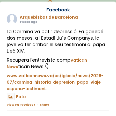
Facebook
Arquebisbat de Barcelona
1 week ago
La Carmina va patir depressió. Fa gairebé
dos mesos, a l'Estadi Lluís Companys, la
jove va fer arribar el seu testimoni al papa
Lleó XIV.
Recupera l'entrevista comp
Vatican
tican News 👇
News
www.vaticannews.va/es/iglesia/news/2026-
07/carmina-historia-depresion-papa-viaje-
espana-testimoni...
Foto
View on Facebook
·
Share