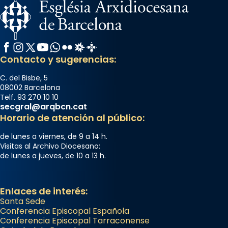
Facebook
Instagram
X / Twitter
YouTube
WhatsApp
Flickr
Radio Estel
Catalunya Cristiana
Contacto y sugerencias:
C. del Bisbe, 5
08002 Barcelona
Telf. 93 270 10 10
secgral@arqbcn.cat
Horario de atención al público:
de lunes a viernes, de 9 a 14 h.
Visitas al Archivo Diocesano:
de lunes a jueves, de 10 a 13 h.
Enlaces de interés:
Santa Sede
Conferencia Episcopal Española
Conferencia Episcopal Tarraconense