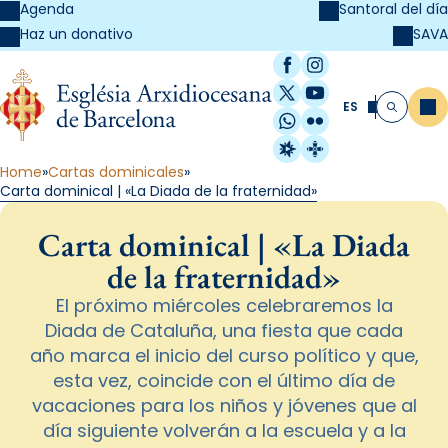
Agenda
Santoral del día
SAVA
Haz un donativo
Facebook
Instagram
X / Twitter
YouTube
ES
Me
Buscar
WhatsApp
Flickr
Radio Estel
Catalunya Cristi
Home
Cartas dominicales
Carta dominical | «La Diada de la fraternidad»
Carta dominical | «La Diada
de la fraternidad»
El próximo miércoles celebraremos la
Diada de Cataluña, una fiesta que cada
año marca el inicio del curso político y que,
esta vez, coincide con el último día de
vacaciones para los niños y jóvenes que al
día siguiente volverán a la escuela y a la