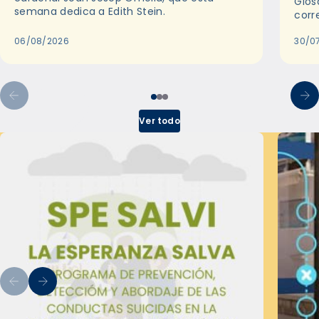
Glos
semana dedica a Edith Stein.
corr
06/08/2026
30/0
Ver todo