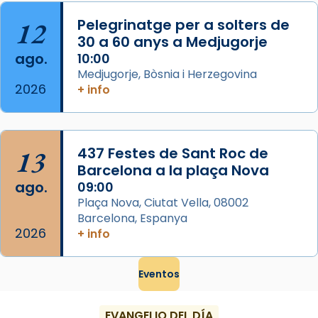
...
Ver más
12
Pelegrinatge per a solters de
Foto
30 a 60 anys a Medjugorje
ago.
10:00
View on Facebook
·
Share
Medjugorje, Bòsnia i Herzegovina
2026
+ info
13
437 Festes de Sant Roc de
Barcelona a la plaça Nova
ago.
09:00
Plaça Nova, Ciutat Vella, 08002
Barcelona, Espanya
2026
+ info
Eventos
EVANGELIO DEL DÍA