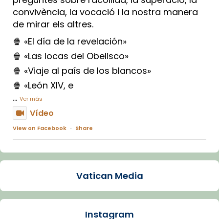
convivència, la vocació i la nostra manera
de mirar els altres.
🍿 «El día de la revelación»
🍿 «Las locas del Obelisco»
🍿 «Viaje al país de los blancos»
🍿 «León XIV, e
...
Ver más
Vídeo
View on Facebook
·
Share
Arquebisbat de Barcelona
1 week ago
Vatican Media
La Carmina va patir depressió. Fa gairebé
dos mesos, a l'Estadi Lluís Companys, la
jove va fer arribar el seu testimoni al papa
Instagram