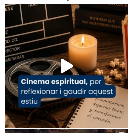
Lleó XIV.
Recupera l'entrevista comp
Vatican
tican News 👇
News
www.vaticannews.va/es/iglesia/news/2026-
07/carmina-historia-depresion-papa-viaje-
espana-testimoni...
Foto
View on Facebook
·
Share
Arquebisbat de Barcelona
2 weeks ago
«Avui les santes Juliana i Semproniana ens
ajuden a alçar la mirada»
Mons. Sergi Gordo, bisbe de Tortosa, ha
presidit aquest 27 de juliol la missa de Les
Santes de Mataró.