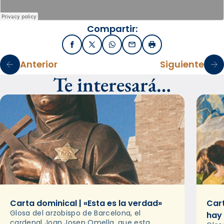
Compartir:
Facebook
X / Twitter
WhatsApp
Email
Imprimir
Anterior
Siguiente
Te interesará…
Carta dominical | «Esta es la verdad»
Cart
Glosa del arzobispo de Barcelona, el
hay
cardenal Joan Josep Omella, que esta