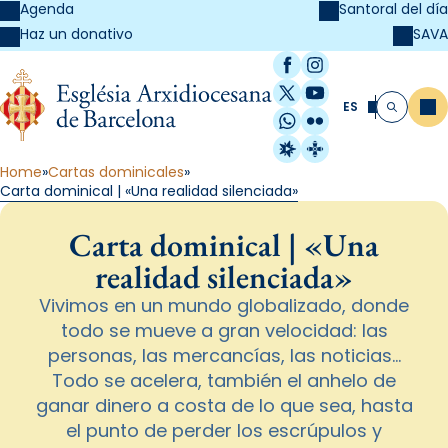
Agenda
Santoral del día
SAVA
Haz un donativo
Facebook
Instagram
X / Twitter
YouTube
ES
Me
Buscar
WhatsApp
Flickr
Radio Estel
Catalunya Cristi
Home
Cartas dominicales
Carta dominical | «Una realidad silenciada»
Carta dominical | «Una
realidad silenciada»
Vivimos en un mundo globalizado, donde
todo se mueve a gran velocidad: las
personas, las mercancías, las noticias…
Todo se acelera, también el anhelo de
ganar dinero a costa de lo que sea, hasta
el punto de perder los escrúpulos y