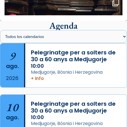
🔗
tinyurl.com/cvu5jmbk
📸 J. Merino
Agenda
Foto
View on Facebook
·
Share
Arquebisbat de Barcelona
is at Catedral
9
Pelegrinatge per a solters de
de Barcelona.
30 a 60 anys a Medjugorje
2 weeks ago
ago.
10:00
Aquest dilluns, 27 de juliol, ha tingut lloc la
Medjugorje, Bòsnia i Herzegovina
missa d’acció de gràcies en agraïment al
2026
+ info
comitè organitzador de la visita apostòlica
del Sant Pare Lleó XIV a Barcelona, i als
col·laboradors, a la Catedral de Barcelona.
10
Pelegrinatge per a solters de
L’arquebisbe de Barcelona, el cardenal Joan
30 a 60 anys a Medjugorje
Josep Omella, ha presidit la missa i l’ha
ago.
10:00
concelebrat el bisbe auxiliar de Barcelona,
Medjugorje, Bòsnia i Herzegovina