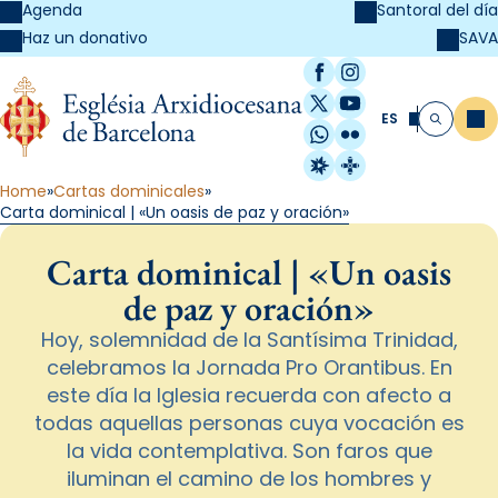
Agenda
Santoral del día
SAVA
Haz un donativo
Facebook
Instagram
X / Twitter
YouTube
ES
Me
Buscar
WhatsApp
Flickr
Radio Estel
Catalunya Cristi
Home
Cartas dominicales
Carta dominical | «Un oasis de paz y oración»
Carta dominical | «Un oasis
de paz y oración»
Hoy, solemnidad de la Santísima Trinidad,
celebramos la Jornada Pro Orantibus. En
este día la Iglesia recuerda con afecto a
todas aquellas personas cuya vocación es
la vida contemplativa. Son faros que
iluminan el camino de los hombres y