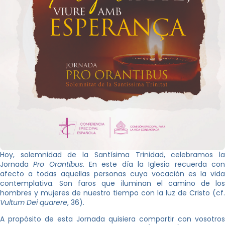
Hoy, solemnidad de la Santísima Trinidad, celebramos la
Jornada
Pro Orantibus
. En este día la Iglesia recuerda co
afecto a todas aquellas personas cuya vocación es la vida
contemplativa. Son faros que iluminan el camino de los
hombres y mujeres de nuestro tiempo con la luz de Cristo (cf.
Vultum Dei quarere
, 36).
A propósito de esta Jornada quisiera compartir con vosotros