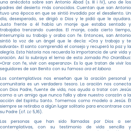
una anécdota sobre san Antonio Abad (s. III i IV), uno de los
padres del desierto más conocidos. Cuentan que san Antonio
tuvo una época en que se sintió invadido por el desaliento. Un
día, desesperado, se dirigió a Dios y le pidió que le ayudara.
Justo frente a él había un monje que estaba sentado y
trabajaba trenzando cuerdas. El monje, cada cierto tiempo,
interrumpía su trabajo y oraba con fe. Entonces, san Antonio
sintió la voz de un ángel que le decía: «Ora y trabaja y te
salvarás». El santo comprendió el consejo y recuperó la paz y la
alegría. Esta historia nos recuerda la importancia de unir vida y
oración. Así lo subraya el lema de esta Jornada
Pro Orantibus
«Orar con fe, vivir con esperanza
»
. Es lo que tratan de vivir los
seguidores de san Benito con su famoso
ora et labora
.
Los contemplativos nos enseñan que la oración personal y
comunitaria es un verdadero tesoro. La oración nos conecta
con Dios Padre, fuente de vida, nos ayuda a tratar con Jesús
como a un amigo que nunca falla y abre nuestro corazón a la
acción del Espíritu Santo. Tomemos como modelo a Jesús. Él
siempre se retiraba a algún lugar solitario para encontrarse con
su Padre (cf.
Lc
5,16).
Las personas que han sido llamadas por Dios a ser
contemplativas, con su testimonio de vida sencilla y