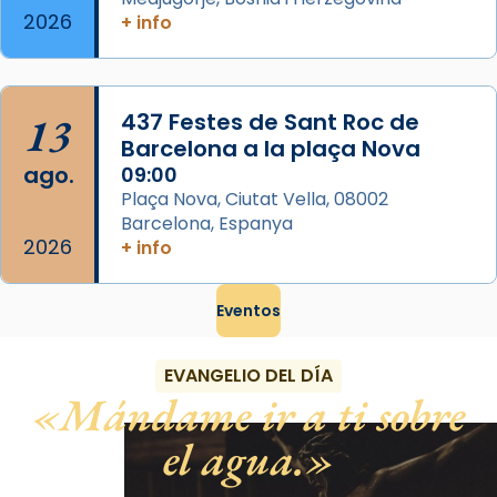
2026
+ info
13
437 Festes de Sant Roc de
Barcelona a la plaça Nova
ago.
09:00
Plaça Nova, Ciutat Vella, 08002
Barcelona, Espanya
2026
+ info
Eventos
EVANGELIO DEL DÍA
Mándame ir a ti sobre
el agua.