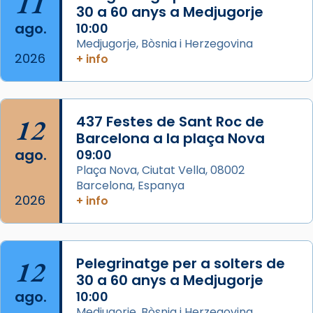
11
30 a 60 anys a Medjugorje
ago.
10:00
Arquebisbat de Barcelona
Medjugorje, Bòsnia i Herzegovina
2 weeks ago
2026
+ info
Memòria de les santes Juliana i
Semproniana, verges i màrtirs.
Acompanyant la història de sant Cugat, a
12
437 Festes de Sant Roc de
partir de l’Edat Mitjana sorgeix la tradició
Barcelona a la plaça Nova
que les santes Juliana (“relatiu a Júlia”) i
ago.
09:00
Semproniana (“relatiu a Semprònia =
Plaça Nova, Ciutat Vella, 08002
eterna”) són deixebles seves. I l’any 1667, el
Barcelona, Espanya
2026
frare Joan Gaspar Roig, afirma en una obra
+ info
que les santes són filles de l’antiga Iluro.
Mataró en reivindicarà les relíq
...
Ver más
12
Pelegrinatge per a solters de
Foto
30 a 60 anys a Medjugorje
ago.
10:00
View on Facebook
·
Share
Medjugorje, Bòsnia i Herzegovina