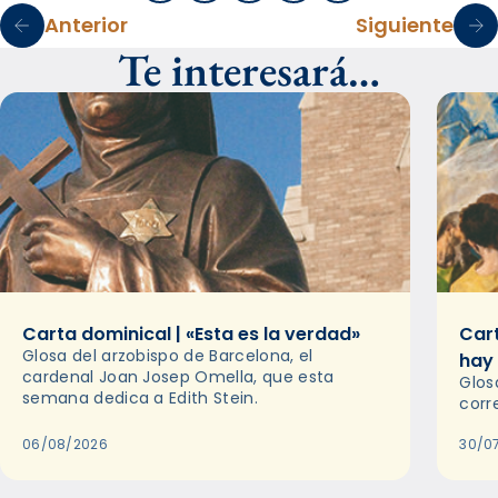
Anterior
Siguiente
Te interesará…
Carta dominical | «Esta es la verdad»
Cart
Glosa del arzobispo de Barcelona, el
hay
cardenal Joan Josep Omella, que esta
Glos
semana dedica a Edith Stein.
corr
06/08/2026
30/0