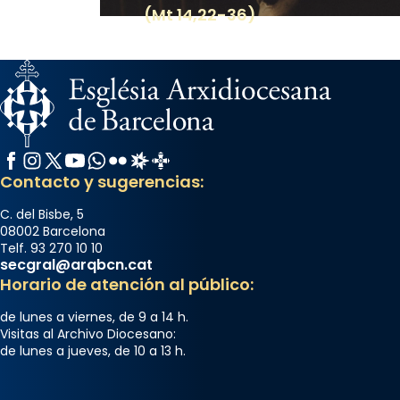
(Mt 14,22-36)
Facebook
Instagram
X / Twitter
YouTube
WhatsApp
Flickr
Radio Estel
Catalunya Cristiana
Contacto y sugerencias:
C. del Bisbe, 5
08002 Barcelona
Telf. 93 270 10 10
secgral@arqbcn.cat
Horario de atención al público:
de lunes a viernes, de 9 a 14 h.
Visitas al Archivo Diocesano:
de lunes a jueves, de 10 a 13 h.