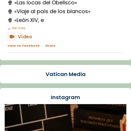
🍿 «Las locas del Obelisco»
🍿 «Viaje al país de los blancos»
🍿 «León XIV, e
...
Ver más
Vídeo
View on Facebook
·
Share
Arquebisbat de Barcelona
1 week ago
Vatican Media
La Carmina va patir depressió. Fa gairebé
dos mesos, a l'Estadi Lluís Companys, la
jove va fer arribar el seu testimoni al papa
Instagram
Lleó XIV.
Recupera l'entrevista comp
Vatican
tican News 👇
News
www.vaticannews.va/es/iglesia/news/2026-