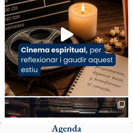
07/carmina-historia-depresion-papa-viaje-
espana-testimoni...
Foto
View on Facebook
·
Share
Arquebisbat de Barcelona
2 weeks ago
«Avui les santes Juliana i Semproniana ens
ajuden a alçar la mirada»
Mons. Sergi Gordo, bisbe de Tortosa, ha
presidit aquest 27 de juliol la missa de Les
Santes de Mataró.
🔗
tinyurl.com/cvu5jmbk
📸 J. Merino
Agenda
Foto