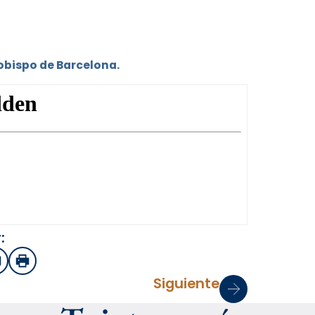
zobispo de Barcelona.
:
sApp
mail
Imprimir
Siguiente