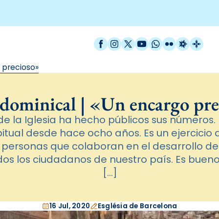
Facebook
Instagram
X / Twitter
YouTube
WhatsApp
Flickr
Radio Est
Catal
 precioso»
dominical | «Un encargo pr
 de la Iglesia ha hecho públicos sus números.
itual desde hace ocho años. Es un ejercicio
 personas que colaboran en el desarrollo de 
odos los ciudadanos de nuestro país. Es buen
[…]
16 Jul, 2020
Església de Barcelona