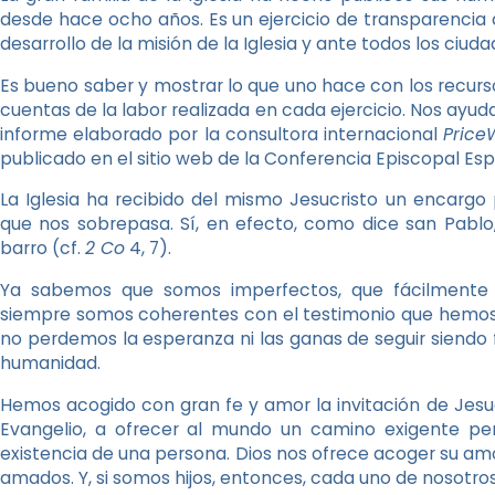
desde hace ocho años. Es un ejercicio de transparencia
desarrollo de la misión de la Iglesia y ante todos los ciud
Es bueno saber y mostrar lo que uno hace con los recurso
cuentas de la labor realizada en cada ejercicio. Nos ayu
informe elaborado por la consultora internacional
Price
publicado en el sitio web de la Conferencia Episcopal Es
La Iglesia ha recibido del mismo Jesucristo un encargo
que nos sobrepasa. Sí, en efecto, como dice san Pablo,
barro (cf.
2 Co
4, 7).
Ya sabemos que somos imperfectos, que fácilmente
siempre somos coherentes con el testimonio que hemos re
no perdemos la esperanza ni las ganas de seguir siendo fr
humanidad.
Hemos acogido con gran fe y amor la invitación de Jesu
Evangelio, a ofrecer al mundo un camino exigente pe
existencia de una persona. Dios nos ofrece acoger su amor
amados. Y, si somos hijos, entonces, cada uno de nosotr