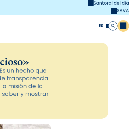
Santoral del día
SAVA
el
unya Cristiana
ES
M
Buscar
ecioso»
 Es un hecho que
 de transparencia
la misión de la
o saber y mostrar