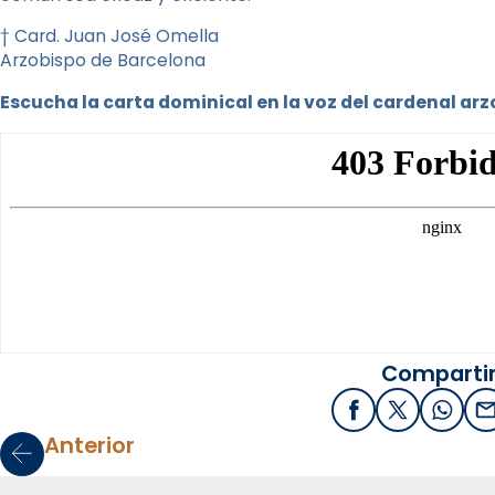
† Card. Juan José Omella
Arzobispo de Barcelona
Escucha la carta dominical en la voz del cardenal ar
Compartir
Facebook
X / Twitter
What
E
Anterior