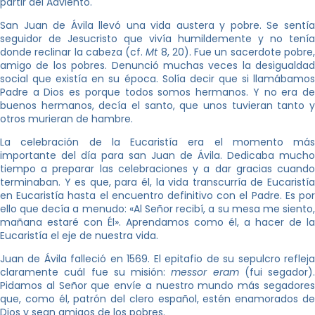
partir del Adviento.
San Juan de Ávila llevó una vida austera y pobre. Se sentía
seguidor de Jesucristo que vivía humildemente y no tenía
donde reclinar la cabeza (cf.
Mt
8, 20). Fue un sacerdote pobre
amigo de los pobres. Denunció muchas veces la desigualdad
social que existía en su época. Solía decir que si llamábamos
Padre a Dios es porque todos somos hermanos. Y no era de
buenos hermanos, decía el santo, que unos tuvieran tanto y
otros murieran de hambre.
La celebración de la Eucaristía era el momento más
importante del día para san Juan de Ávila. Dedicaba mucho
tiempo a preparar las celebraciones y a dar gracias cuando
terminaban. Y es que, para él, la vida transcurría de Eucaristía
en Eucaristía hasta el encuentro definitivo con el Padre. Es por
ello que decía a menudo: «Al Señor recibí, a su mesa me siento,
mañana estaré con Él». Aprendamos como él, a hacer de la
Eucaristía el eje de nuestra vida.
Juan de Ávila falleció en 1569. El epitafio de su sepulcro refleja
claramente cuál fue su misión:
messor era
m
(fui segador).
Pidamos al Señor que envíe a nuestro mundo más segadores
que, como él, patrón del clero español, estén enamorados de
Dios y sean amigos de los pobres.