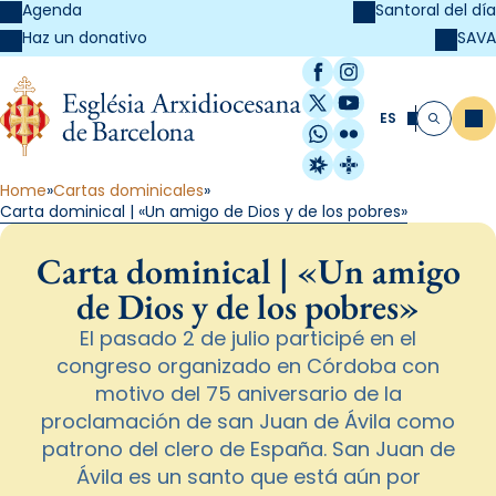
Agenda
Santoral del día
SAVA
Haz un donativo
Facebook
Instagram
X / Twitter
YouTube
ES
Me
Buscar
WhatsApp
Flickr
Radio Estel
Catalunya Cristi
Home
Cartas dominicales
Carta dominical | «Un amigo de Dios y de los pobres»
Carta dominical | «Un amigo
de Dios y de los pobres»
El pasado 2 de julio participé en el
congreso organizado en Córdoba con
motivo del 75 aniversario de la
proclamación de san Juan de Ávila como
patrono del clero de España. San Juan de
Ávila es un santo que está aún por