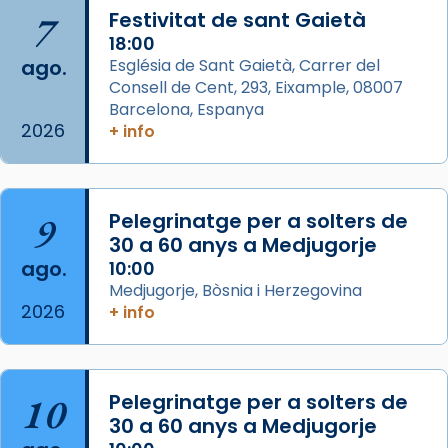
Arquebisbat de Barcelona
is at Catedral
7
Festivitat de sant Gaietà
de Barcelona.
1 week ago
18:00
ago.
Església de Sant Gaietà, Carrer del
Aquest dilluns, 27 de juliol, ha tingut lloc la
Consell de Cent, 293, Eixample, 08007
missa d’acció de gràcies en agraïment al
Barcelona, Espanya
comitè organitzador de la visita apostòlica
2026
+ info
del Sant Pare Lleó XIV a Barcelona, i als
col·laboradors, a la Catedral de Barcelona.
L’arquebisbe de Barcelona, el cardenal Joan
9
Pelegrinatge per a solters de
Josep Omella, ha presidit la missa i l’ha
30 a 60 anys a Medjugorje
concelebrat el bisbe auxiliar de Barcelona,
ago.
10:00
Mons. David Abadías.
Medjugorje, Bòsnia i Herzegovina
2026
+ info
📸 Dr. G. Simón
Foto
View on Facebook
·
Share
10
Pelegrinatge per a solters de
30 a 60 anys a Medjugorje
Arquebisbat de Barcelona