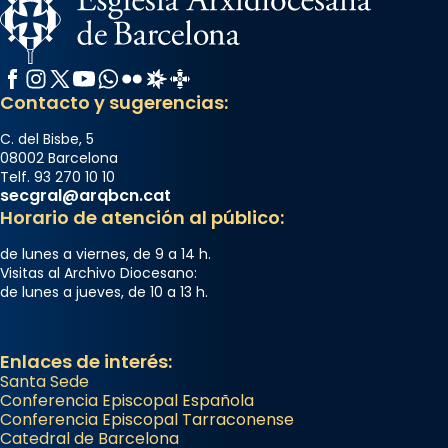
Facebook
Instagram
X / Twitter
YouTube
WhatsApp
Flickr
Radio Estel
Catalunya Cristiana
Contacto y sugerencias:
C. del Bisbe, 5
08002 Barcelona
Telf. 93 270 10 10
secgral@arqbcn.cat
Horario de atención al público:
de lunes a viernes, de 9 a 14 h.
Visitas al Archivo Diocesano:
de lunes a jueves, de 10 a 13 h.
Enlaces de interés:
Santa Sede
Conferencia Episcopal Española
Conferencia Episcopal Tarraconense
Catedral de Barcelona