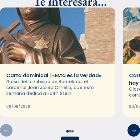
Te interesará…
Carta dominical | «Esta es la verdad»
Cart
Glosa del arzobispo de Barcelona, el
hay
cardenal Joan Josep Omella, que esta
Glos
semana dedica a Edith Stein.
corr
06/08/2026
30/0