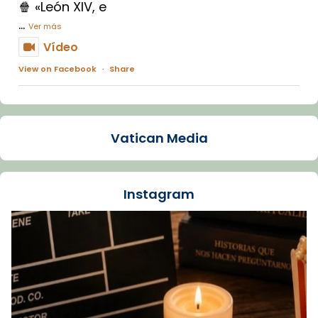
🍿 «León XIV, e
...
Ver más
Vídeo
View on Facebook
·
Share
Arquebisbat de Barcelona
1 week ago
Vatican Media
La Carmina va patir depressió. Fa gairebé
dos mesos, a l'Estadi Lluís Companys, la
jove va fer arribar el seu testimoni al papa
Instagram
Lleó XIV.
Recupera l'entrevista comp
Vatican
tican News 👇
News
www.vaticannews.va/es/iglesia/news/2026-
07/carmina-historia-depresion-papa-viaje-
espana-testimoni...