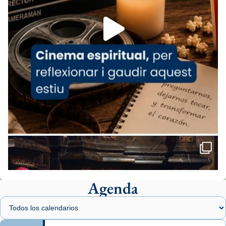
Foto
View on Facebook
·
Share
Arquebisbat de Barcelona
1 week ago
«Avui les santes Juliana i Semproniana ens
ajuden a alçar la mirada»
Mons. Sergi Gordo, bisbe de Tortosa, ha
presidit aquest 27 de juliol la missa de Les
Santes de Mataró.
🔗
tinyurl.com/cvu5jmbk
📸 J. Merino
Agenda
Foto
View on Facebook
·
Share