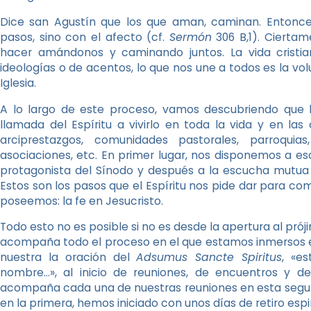
Dice san Agustín que los que aman, caminan. Entonc
pasos, sino con el afecto (cf.
Sermón
306 B,1). Ciertam
hacer amándonos y caminando juntos. La vida cristian
ideologías o de acentos, lo que nos une a todos es la vol
Iglesia.
A lo largo de este proceso, vamos descubriendo que
llamada del Espíritu a vivirlo en toda la vida y en las
arciprestazgos, comunidades pastorales, parroquias
asociaciones, etc. En primer lugar, nos disponemos a esc
protagonista del Sínodo y después a la escucha mutua pa
Estos son los pasos que el Espíritu nos pide dar para co
poseemos: la fe en Jesucristo.
Todo esto no es posible si no es desde la apertura al pró
acompaña todo el proceso en el que estamos inmersos
nuestra la oración del
Adsumus Sancte Spiritus
, «e
nombre…», al inicio de reuniones, de encuentros y de
acompaña cada una de nuestras reuniones en esta segund
en la primera, hemos iniciado con unos días de retiro espir