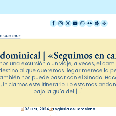
Facebook
Instagram
X / Twitter
YouTube
WhatsApp
Flickr
Radio Est
Catal
en camino»
 dominical | «Seguimos en c
 una excursión o un viaje, a veces, el cam
l destino al que queremos llegar merece la p
ambién nos puede pasar con el Sínodo. Hac
, iniciamos este itinerario. Lo estamos anda
bajo la guía del […]
03 Oct, 2024
Església de Barcelona