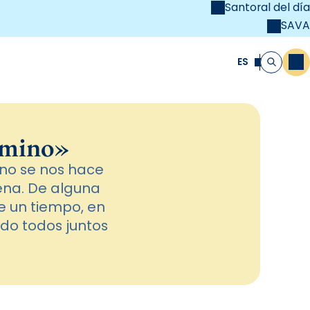
Santoral del día
SAVA
el
unya Cristiana
ES
M
Buscar
amino»
ino se nos hace
ena. De alguna
e un tiempo, en
ndo todos juntos