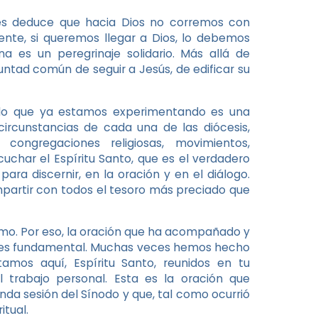
es deduce que hacia Dios no corremos con
ente, si queremos llegar a Dios, lo debemos
a es un peregrinaje solidario. Más allá de
untad común de seguir a Jesús, de edificar su
 lo que ya estamos experimentando es una
 circunstancias de cada una de las diócesis,
, congregaciones religiosas, movimientos,
uchar el Espíritu Santo, que es el verdadero
ra discernir, en la oración y en el diálogo.
mpartir con todos el tesoro más preciado que
jimo. Por eso, la oración que ha acompañado y
 es fundamental. Muchas veces hemos hecho
stamos aquí, Espíritu Santo, reunidos en tu
l trabajo personal. Esta es la oración que
a sesión del Sínodo y que, tal como ocurrió
itual.