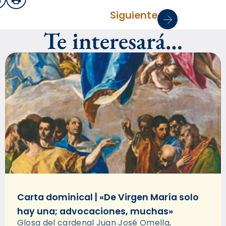
sApp
mail
Imprimir
Siguiente
Te interesará…
Carta dominical | «De Virgen María solo
hay una; advocaciones, muchas»
Glosa del cardenal Juan José Omella,