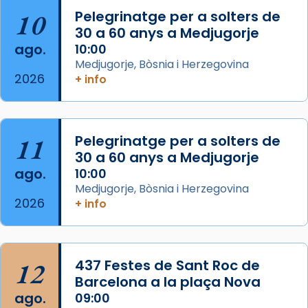
View on Facebook
·
Share
10
Pelegrinatge per a solters de
30 a 60 anys a Medjugorje
Arquebisbat de Barcelona
ago.
10:00
2 weeks ago
Medjugorje, Bòsnia i Herzegovina
2026
Memòria de les santes Juliana i
+ info
Semproniana, verges i màrtirs.
Acompanyant la història de sant Cugat, a
partir de l’Edat Mitjana sorgeix la tradició
11
Pelegrinatge per a solters de
que les santes Juliana (“relatiu a Júlia”) i
30 a 60 anys a Medjugorje
Semproniana (“relatiu a Semprònia =
ago.
10:00
eterna”) són deixebles seves. I l’any 1667, el
Medjugorje, Bòsnia i Herzegovina
2026
+ info
frare Joan Gaspar Roig, afirma en una obra
que les santes són filles de l’antiga Iluro.
Mataró en reivindicarà les relíq
...
Ver más
12
437 Festes de Sant Roc de
Foto
Barcelona a la plaça Nova
ago.
09:00
View on Facebook
·
Share