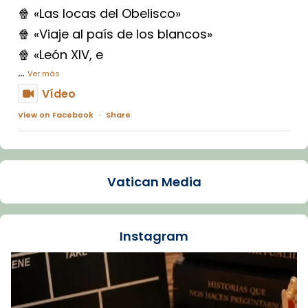
🍿 «Las locas del Obelisco»
🍿 «Viaje al país de los blancos»
🍿 «León XIV, e
...
Ver más
Vídeo
View on Facebook
·
Share
Arquebisbat de Barcelona
1 week ago
Vatican Media
La Carmina va patir depressió. Fa gairebé
dos mesos, a l'Estadi Lluís Companys, la
jove va fer arribar el seu testimoni al papa
Instagram
Lleó XIV.
Recupera l'entrevista comp
Vatican
tican News 👇
News