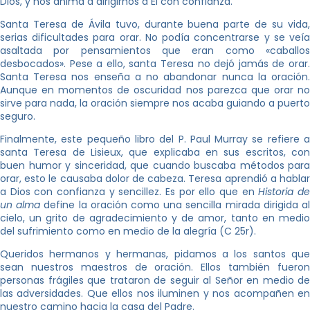
Dios, y nos anima a dirigirnos a Él con confianza.
Santa Teresa de Ávila tuvo, durante buena parte de su vida,
serias dificultades para orar. No podía concentrarse y se veía
asaltada por pensamientos que eran como «caballos
desbocados». Pese a ello, santa Teresa no dejó jamás de orar.
Santa Teresa nos enseña a no abandonar nunca la oración.
Aunque en momentos de oscuridad nos parezca que orar no
sirve para nada, la oración siempre nos acaba guiando a puerto
seguro.
Finalmente, este pequeño libro del P. Paul Murray se refiere a
santa Teresa de Lisieux, que explicaba en sus escritos, con
buen humor y sinceridad, que cuando buscaba métodos para
orar, esto le causaba dolor de cabeza. Teresa aprendió a hablar
a Dios con confianza y sencillez. Es por ello que en
Historia d
un alma
define la oración como una sencilla mirada dirigida a
cielo, un grito de agradecimiento y de amor, tanto en medio
del sufrimiento como en medio de la alegría (C 25r).
Queridos hermanos y hermanas, pidamos a los santos que
sean nuestros maestros de oración. Ellos también fueron
personas frágiles que trataron de seguir al Señor en medio de
las adversidades. Que ellos nos iluminen y nos acompañen en
nuestro camino hacia la casa del Padre.