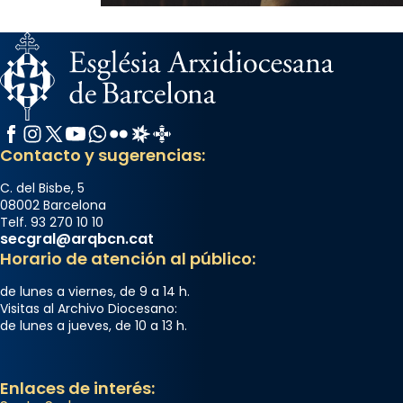
Facebook
Instagram
X / Twitter
YouTube
WhatsApp
Flickr
Radio Estel
Catalunya Cristiana
Contacto y sugerencias:
C. del Bisbe, 5
08002 Barcelona
Telf. 93 270 10 10
secgral@arqbcn.cat
Horario de atención al público:
de lunes a viernes, de 9 a 14 h.
Visitas al Archivo Diocesano:
de lunes a jueves, de 10 a 13 h.
Enlaces de interés: