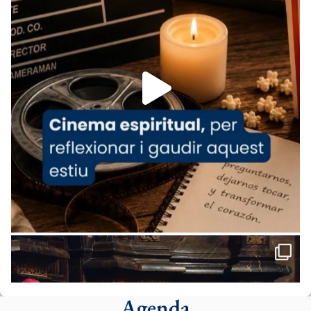
www.vaticannews.va/es/iglesia/news/2026-
07/carmina-historia-depresion-papa-viaje-
espana-testimoni...
Foto
View on Facebook
·
Share
Arquebisbat de Barcelona
1 week ago
«Avui les santes Juliana i Semproniana ens
ajuden a alçar la mirada»
Mons. Sergi Gordo, bisbe de Tortosa, ha
presidit aquest 27 de juliol la missa de Les
Santes de Mataró.
🔗
tinyurl.com/cvu5jmbk
📸 J. Merino
Agenda
Foto