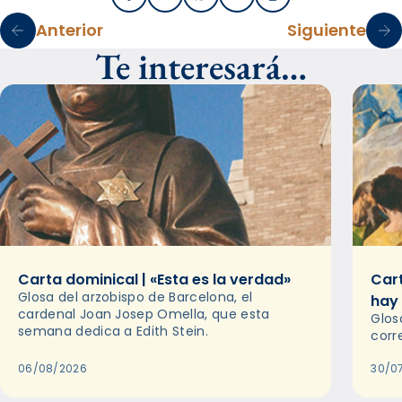
Anterior
Siguiente
Te interesará…
Carta dominical | «Esta es la verdad»
Cart
Glosa del arzobispo de Barcelona, el
hay
cardenal Joan Josep Omella, que esta
Glos
semana dedica a Edith Stein.
corr
06/08/2026
30/0