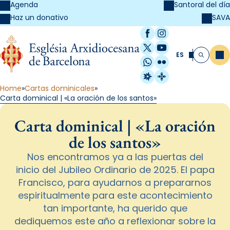
Agenda
Santoral del día
SAVA
Haz un donativo
Facebook
Instagram
X / Twitter
YouTube
ES
Me
Buscar
WhatsApp
Flickr
Radio Estel
Catalunya Cristi
Home
Cartas dominicales
Carta dominical | «La oración de los santos»
Carta dominical | «La oración
de los santos»
Nos encontramos ya a las puertas del
inicio del Jubileo Ordinario de 2025. El papa
Francisco, para ayudarnos a prepararnos
espiritualmente para este acontecimiento
tan importante, ha querido que
dediquemos este año a reflexionar sobre la