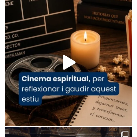
Recupera l'entrevista comp
Vatican
tican News 👇
News
www.vaticannews.va/es/iglesia/news/2026-
07/carmina-historia-depresion-papa-viaje-
espana-testimoni...
Foto
View on Facebook
·
Share
Arquebisbat de Barcelona
1 week ago
«Avui les santes Juliana i Semproniana ens
ajuden a alçar la mirada»
Mons. Sergi Gordo, bisbe de Tortosa, ha
presidit aquest 27 de juliol la missa de Les
Santes de Mataró.
🔗
tinyurl.com/cvu5jmbk