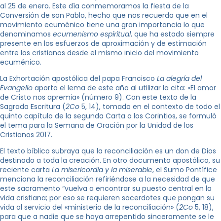
al 25 de enero. Este día conmemoramos la fiesta de la
Conversión de san Pablo, hecho que nos recuerda que en el
movimiento ecuménico tiene una gran importancia lo que
denominamos
ecumenismo espiritual
, que ha estado siempre
presente en los esfuerzos de aproximación y de estimación
entre los cristianos desde el mismo inicio del movimiento
ecuménico.
La Exhortación apostólica del papa Francisco
La alegría del
Evangelio
aporta el lema de este año al utilizar la cita: «El amor
de Cristo nos apremia» (número 9). Con este texto de la
Sagrada Escritura (
2Co
5, 14), tomado en el contexto de todo el
quinto capítulo de la segunda Carta a los Corintios, se formuló
el tema para la Semana de Oración por la Unidad de los
Cristianos 2017.
El texto bíblico subraya que la reconciliación es un don de Dios
destinado a toda la creación. En otro documento apostólico, su
reciente carta
La misericordia y la miserable
, el Sumo Pontífice
menciona la reconciliación refiriéndose a la necesidad de que
este sacramento “vuelva a encontrar su puesto central en la
vida cristiana; por eso se requieren sacerdotes que pongan su
vida al servicio del «ministerio de la reconciliación» (
2Co
5, 18),
para que a nadie que se haya arrepentido sinceramente se le