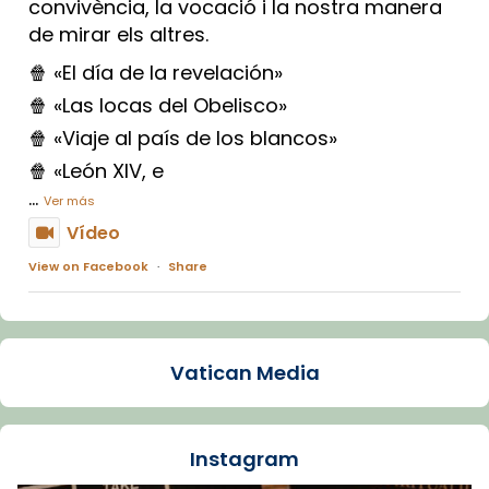
convivència, la vocació i la nostra manera
de mirar els altres.
🍿 «El día de la revelación»
🍿 «Las locas del Obelisco»
🍿 «Viaje al país de los blancos»
🍿 «León XIV, e
...
Ver más
Vídeo
View on Facebook
·
Share
Arquebisbat de Barcelona
1 week ago
Vatican Media
La Carmina va patir depressió. Fa gairebé
dos mesos, a l'Estadi Lluís Companys, la
jove va fer arribar el seu testimoni al papa
Instagram
Lleó XIV.