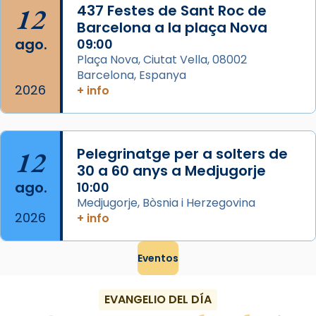
...
Ver más
12
437 Festes de Sant Roc de
Foto
Barcelona a la plaça Nova
ago.
09:00
View on Facebook
·
Share
Plaça Nova, Ciutat Vella, 08002
Barcelona, Espanya
2026
+ info
12
Pelegrinatge per a solters de
30 a 60 anys a Medjugorje
ago.
10:00
Medjugorje, Bòsnia i Herzegovina
2026
+ info
Eventos
EVANGELIO DEL DÍA