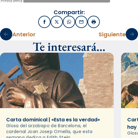
Compartir:
Facebook
X / Twitter
WhatsApp
Email
Imprimir
Anterior
Siguiente
Te interesará…
Carta dominical | «Esta es la verdad»
Cart
Glosa del arzobispo de Barcelona, el
hay
cardenal Joan Josep Omella, que esta
Glos
semana dedica a Edith Stein.