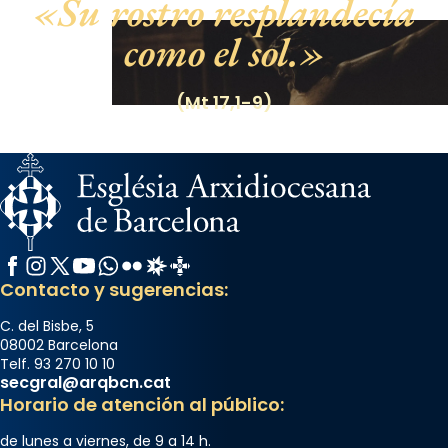
Su rostro resplandecía
como el sol.
(Mt 17,1-9)
Facebook
Instagram
X / Twitter
YouTube
WhatsApp
Flickr
Radio Estel
Catalunya Cristiana
Contacto y sugerencias:
C. del Bisbe, 5
08002 Barcelona
Telf. 93 270 10 10
secgral@arqbcn.cat
Horario de atención al público:
de lunes a viernes, de 9 a 14 h.