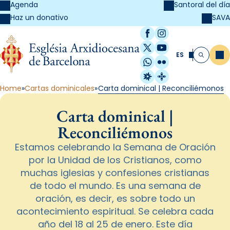
Agenda
Santoral del día
SAVA
Haz un donativo
Facebook
Instagram
X / Twitter
YouTube
ES
Me
Buscar
WhatsApp
Flickr
Radio Estel
Catalunya Cristi
Home
Cartas dominicales
Carta dominical | Reconciliémonos
Carta dominical |
Reconciliémonos
Estamos celebrando la Semana de Oración
por la Unidad de los Cristianos, como
muchas iglesias y confesiones cristianas
de todo el mundo. Es una semana de
oración, es decir, es sobre todo un
acontecimiento espiritual. Se celebra cada
año del 18 al 25 de enero. Este día