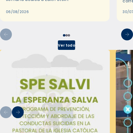
corr
06/08/2026
30/0
Ver todo