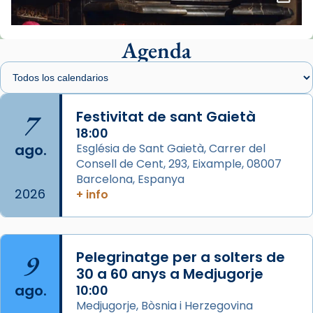
📸 J. Merino
Agenda
Foto
View on Facebook
·
Share
Arquebisbat de Barcelona
is at Catedral
7
Festivitat de sant Gaietà
de Barcelona.
1 week ago
18:00
ago.
Església de Sant Gaietà, Carrer del
Aquest dilluns, 27 de juliol, ha tingut lloc la
Consell de Cent, 293, Eixample, 08007
missa d’acció de gràcies en agraïment al
Barcelona, Espanya
comitè organitzador de la visita apostòlica
2026
+ info
del Sant Pare Lleó XIV a Barcelona, i als
col·laboradors, a la Catedral de Barcelona.
L’arquebisbe de Barcelona, el cardenal Joan
9
Pelegrinatge per a solters de
Josep Omella, ha presidit la missa i l’ha
30 a 60 anys a Medjugorje
concelebrat el bisbe auxiliar de Barcelona,
ago.
10:00
Mons. David Abadías.
Medjugorje, Bòsnia i Herzegovina