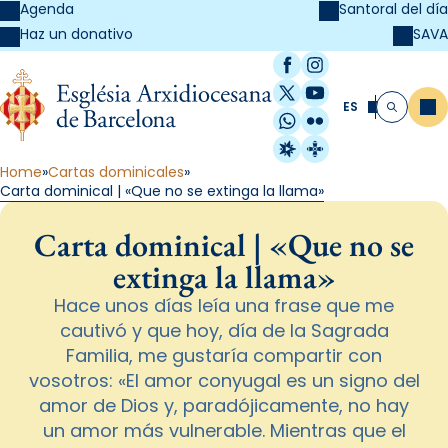
Agenda
Santoral del día
SAVA
Haz un donativo
Facebook
Instagram
X / Twitter
YouTube
ES
Me
Buscar
WhatsApp
Flickr
Radio Estel
Catalunya Cristi
Home
Cartas dominicales
Carta dominical | «Que no se extinga la llama»
Carta dominical | «Que no se
extinga la llama»
Hace unos días leía una frase que me
cautivó y que hoy, día de la Sagrada
Familia, me gustaría compartir con
vosotros: «El amor conyugal es un signo del
amor de Dios y, paradójicamente, no hay
un amor más vulnerable. Mientras que el