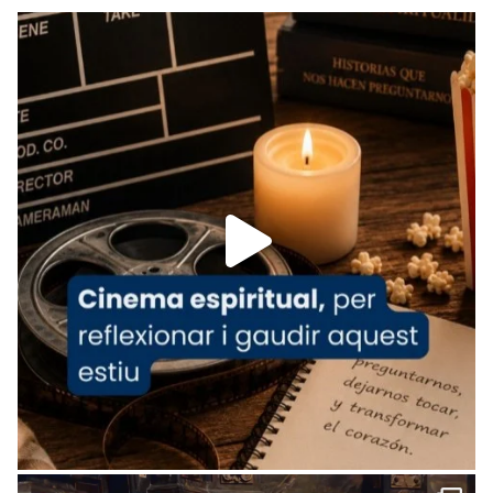
Recupera l'entrevista comp
Vatican
tican News 👇
News
www.vaticannews.va/es/iglesia/news/2026-
07/carmina-historia-depresion-papa-viaje-
espana-testimoni...
Foto
View on Facebook
·
Share
Arquebisbat de Barcelona
1 week ago
«Avui les santes Juliana i Semproniana ens
ajuden a alçar la mirada»
Mons. Sergi Gordo, bisbe de Tortosa, ha
presidit aquest 27 de juliol la missa de Les
Santes de Mataró.