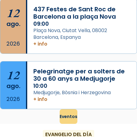
...
Ver más
12
437 Festes de Sant Roc de
Foto
Barcelona a la plaça Nova
ago.
09:00
View on Facebook
·
Share
Plaça Nova, Ciutat Vella, 08002
Barcelona, Espanya
2026
+ info
12
Pelegrinatge per a solters de
30 a 60 anys a Medjugorje
ago.
10:00
Medjugorje, Bòsnia i Herzegovina
2026
+ info
Eventos
EVANGELIO DEL DÍA