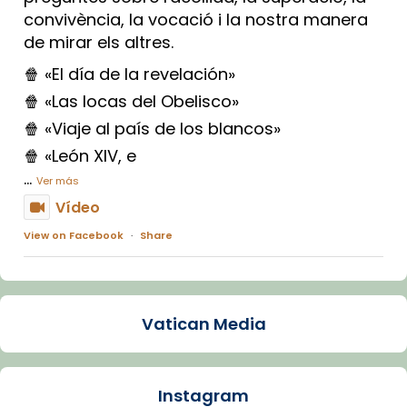
convivència, la vocació i la nostra manera
de mirar els altres.
🍿 «El día de la revelación»
🍿 «Las locas del Obelisco»
🍿 «Viaje al país de los blancos»
🍿 «León XIV, e
...
Ver más
Vídeo
View on Facebook
·
Share
Arquebisbat de Barcelona
1 week ago
Vatican Media
La Carmina va patir depressió. Fa gairebé
dos mesos, a l'Estadi Lluís Companys, la
jove va fer arribar el seu testimoni al papa
Instagram
Lleó XIV.