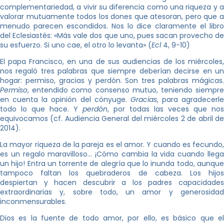
complementariedad, a vivir su diferencia como una riqueza y a
valorar mutuamente todos los dones que atesoran, pero que a
menudo parecen escondidos. Nos lo dice claramente el libro
del Eclesiastés: «Más vale dos que uno, pues sacan provecho de
su esfuerzo. Si uno cae, el otro lo levanta» (
Ecl
4, 9-10)
El papa Francisco, en una de sus audiencias de los miércoles,
nos regaló tres palabras que siempre deberían decirse en un
hogar: permiso, gracias y perdón. Son tres palabras mágicas.
Permiso
, entendido como consenso mutuo, teniendo siempre
en cuenta la opinión del cónyuge.
Gracias
, para agradecerle
todo lo que hace. Y
perdón
, por todas las veces que nos
equivocamos (cf. Audiencia General del miércoles 2 de abril de
2014).
La mayor riqueza de la pareja es el amor. Y cuando es fecundo,
es un regalo maravilloso… ¡Cómo cambia la vida cuando llega
un hijo! Entra un torrente de alegría que lo inunda todo, aunque
tampoco faltan los quebraderos de cabeza. Los hijos
despiertan y hacen descubrir a los padres capacidades
extraordinarias y, sobre todo, un amor y generosidad
inconmensurables.
Dios es la fuente de todo amor, por ello, es básico que el