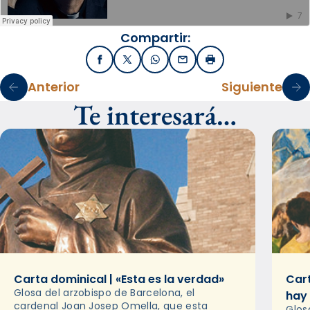
Compartir:
Facebook
X / Twitter
WhatsApp
Email
Imprimir
Anterior
Siguiente
Te interesará…
Carta dominical | «Esta es la verdad»
Cart
Glosa del arzobispo de Barcelona, el
hay
cardenal Joan Josep Omella, que esta
Glos