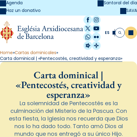
Agenda
Santoral del día
SAVA
Haz un donativo
Facebook
Instagram
X / Twitter
YouTube
ES
Me
Buscar
WhatsApp
Flickr
Radio Estel
Catalunya Cristi
Home
Cartas dominicales
Carta dominical | «Pentecostés, creatividad y esperanza»
Carta dominical |
«Pentecostés, creatividad y
esperanza»
La solemnidad de Pentecostés es la
culminación del Misterio de la Pascua. Con
esta fiesta, la Iglesia nos recuerda que Dios
nos lo ha dado todo. Tanto amó Dios al
mundo que nos entregó a su único Hijo.