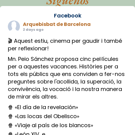
Síguenos
Facebook
Arquebisbat de Barcelona
2 days ago
🎬 Aquest estiu, cinema per gaudir i també
per reflexionar!
Mn. Peio Sánchez proposa cinc pel·lícules
per a aquestes vacances. Històries per a
tots els públics que ens conviden a fer-nos
preguntes sobre l'acollida, la superació, la
convivència, la vocació i la nostra manera
de mirar els altres.
🍿 «El día de la revelación»
🍿 «Las locas del Obelisco»
🍿 «Viaje al país de los blancos»
🍿 «León XIV, e