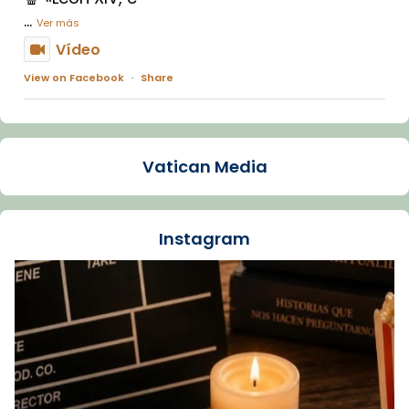
...
Ver más
Vídeo
View on Facebook
·
Share
Arquebisbat de Barcelona
1 week ago
Vatican Media
La Carmina va patir depressió. Fa gairebé
dos mesos, a l'Estadi Lluís Companys, la
jove va fer arribar el seu testimoni al papa
Instagram
Lleó XIV.
Recupera l'entrevista comp
Vatican
tican News 👇
News
www.vaticannews.va/es/iglesia/news/2026-
07/carmina-historia-depresion-papa-viaje-
espana-testimoni...