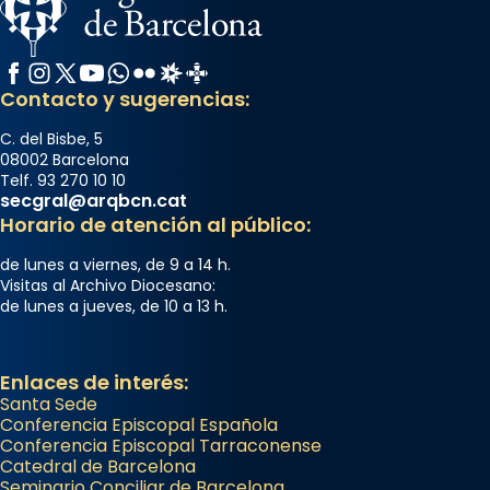
Facebook
Instagram
X / Twitter
YouTube
WhatsApp
Flickr
Radio Estel
Catalunya Cristiana
Contacto y sugerencias:
C. del Bisbe, 5
08002 Barcelona
Telf. 93 270 10 10
secgral@arqbcn.cat
Horario de atención al público:
de lunes a viernes, de 9 a 14 h.
Visitas al Archivo Diocesano:
de lunes a jueves, de 10 a 13 h.
Enlaces de interés:
Santa Sede
Conferencia Episcopal Española
Conferencia Episcopal Tarraconense
Catedral de Barcelona
Seminario Conciliar de Barcelona