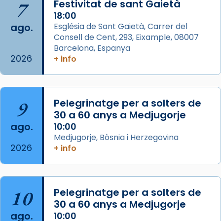
7
Festivitat de sant Gaietà
de Barcelona.
2 weeks ago
18:00
ago.
Església de Sant Gaietà, Carrer del
Aquest dilluns, 27 de juliol, ha tingut lloc la
Consell de Cent, 293, Eixample, 08007
missa d’acció de gràcies en agraïment al
Barcelona, Espanya
comitè organitzador de la visita apostòlica
2026
+ info
del Sant Pare Lleó XIV a Barcelona, i als
col·laboradors, a la Catedral de Barcelona.
L’arquebisbe de Barcelona, el cardenal Joan
9
Pelegrinatge per a solters de
Josep Omella, ha presidit la missa i l’ha
30 a 60 anys a Medjugorje
concelebrat el bisbe auxiliar de Barcelona,
ago.
10:00
Mons. David Abadías.
Medjugorje, Bòsnia i Herzegovina
2026
+ info
📸 Dr. G. Simón
Foto
View on Facebook
·
Share
10
Pelegrinatge per a solters de
30 a 60 anys a Medjugorje
Arquebisbat de Barcelona
ago.
10:00
2 weeks ago