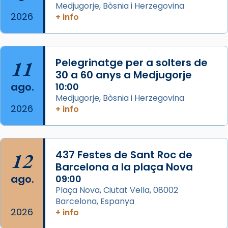
Medjugorje, Bòsnia i Herzegovina
2026
Memòria de les santes Juliana i
+ info
Semproniana, verges i màrtirs.
Acompanyant la història de sant Cugat, a
partir de l’Edat Mitjana sorgeix la tradició
11
Pelegrinatge per a solters de
que les santes Juliana (“relatiu a Júlia”) i
30 a 60 anys a Medjugorje
Semproniana (“relatiu a Semprònia =
ago.
10:00
eterna”) són deixebles seves. I l’any 1667, el
Medjugorje, Bòsnia i Herzegovina
2026
+ info
frare Joan Gaspar Roig, afirma en una obra
que les santes són filles de l’antiga Iluro.
Mataró en reivindicarà les relíq
...
Ver más
12
437 Festes de Sant Roc de
Foto
Barcelona a la plaça Nova
ago.
09:00
View on Facebook
·
Share
Plaça Nova, Ciutat Vella, 08002
Barcelona, Espanya
2026
+ info