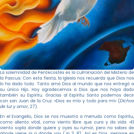
La solemnidad de Pentecostés es la culminación del Misterio de
la Pascua. Con esta fiesta, la Iglesia nos recuerda que Dios nos
lo ha dado todo. Tanto amó Dios al mundo que nos entregó a
su único Hijo. Hoy agradecemos a Dios que nos haya dado
también su Espíritu. Gracias al Espíritu Santo podemos decir
con san Juan de la Cruz: «Dios es mío y todo para mí» (
Dichos
de luz y amor
, 27).
En el Evangelio, Dios se nos muestra a menudo como Espíritu,
como aliento vital, como viento libre que cura y da vida. «El
viento sopla donde quiere y oyes su rumor, pero no sabes de
dónde viene ni a dónde va» (
Jn
3, 8). Así es Dios, siempre e