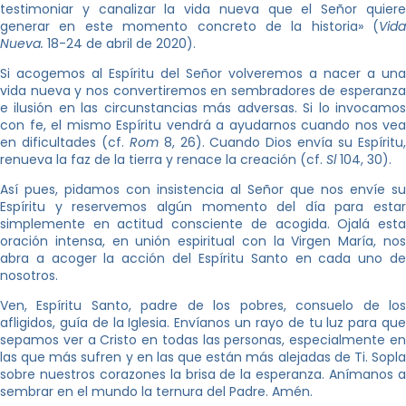
testimoniar y canalizar la vida nueva que el Señor quiere
generar en este momento concreto de la historia» (
Vida
Nueva.
18-24 de abril de 2020).
Si acogemos al Espíritu del Señor volveremos a nacer a una
vida nueva y nos convertiremos en sembradores de esperanza
e ilusión en las circunstancias más adversas. Si lo invocamos
con fe, el mismo Espíritu vendrá a ayudarnos cuando nos vea
en dificultades (cf.
Rom
8, 26). Cuando Dios envía su Espíritu
renueva la faz de la tierra y renace la creación (cf.
Sl
104, 30).
Así pues, pidamos con insistencia al Señor que nos envíe su
Espíritu y reservemos algún momento del día para estar
simplemente en actitud consciente de acogida. Ojalá esta
oración intensa, en unión espiritual con la Virgen María, nos
abra a acoger la acción del Espíritu Santo en cada uno de
nosotros.
Ven, Espíritu Santo, padre de los pobres, consuelo de los
afligidos, guía de la Iglesia. Envíanos un rayo de tu luz para que
sepamos ver a Cristo en todas las personas, especialmente en
las que más sufren y en las que están más alejadas de Ti. Sopla
sobre nuestros corazones la brisa de la esperanza. Anímanos a
sembrar en el mundo la ternura del Padre. Amén.