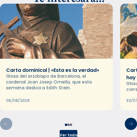
Carta dominical | «Esta es la verdad»
Cart
Glosa del arzobispo de Barcelona, el
hay
cardenal Joan Josep Omella, que esta
Glos
semana dedica a Edith Stein.
corr
06/08/2026
30/0
Ver todo