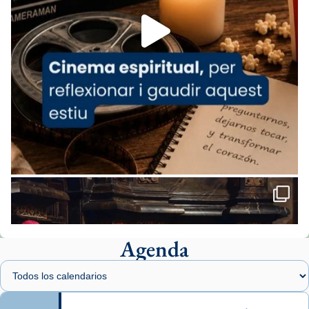
Foto
View on Facebook
·
Share
Arquebisbat de Barcelona
1 week ago
«Avui les santes Juliana i Semproniana ens
ajuden a alçar la mirada»
Mons. Sergi Gordo, bisbe de Tortosa, ha
presidit aquest 27 de juliol la missa de Les
Santes de Mataró.
🔗
tinyurl.com/cvu5jmbk
📸 J. Merino
Agenda
Foto
View on Facebook
·
Share
Arquebisbat de Barcelona
is at Catedral