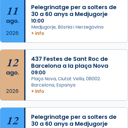
11
Pelegrinatge per a solters de
L’arquebisbe de Barcelona, el cardenal Joan
30 a 60 anys a Medjugorje
Josep Omella, ha presidit la missa i l’ha
ago.
10:00
concelebrat el bisbe auxiliar de Barcelona,
Medjugorje, Bòsnia i Herzegovina
Mons. David Abadías.
2026
+ info
📸 Dr. G. Simón
Foto
12
437 Festes de Sant Roc de
View on Facebook
·
Share
Barcelona a la plaça Nova
ago.
09:00
Arquebisbat de Barcelona
Plaça Nova, Ciutat Vella, 08002
2 weeks ago
Barcelona, Espanya
Memòria de les santes Juliana i
2026
+ info
Semproniana, verges i màrtirs.
Acompanyant la història de sant Cugat, a
partir de l’Edat Mitjana sorgeix la tradició
12
Pelegrinatge per a solters de
que les santes Juliana (“relatiu a Júlia”) i
30 a 60 anys a Medjugorje