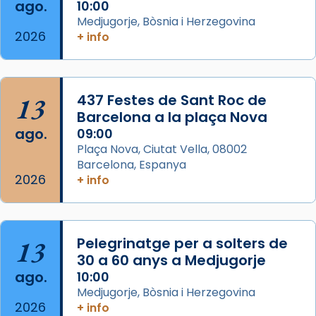
Semproniana (“relatiu a Semprònia =
ago.
10:00
eterna”) són deixebles seves. I l’any 1667, el
Medjugorje, Bòsnia i Herzegovina
2026
frare Joan Gaspar Roig, afirma en una obra
+ info
que les santes són filles de l’antiga Iluro.
Mataró en reivindicarà les relíq
...
Ver más
13
437 Festes de Sant Roc de
Foto
Barcelona a la plaça Nova
ago.
09:00
View on Facebook
·
Share
Plaça Nova, Ciutat Vella, 08002
Barcelona, Espanya
2026
+ info
13
Pelegrinatge per a solters de
30 a 60 anys a Medjugorje
ago.
10:00
Medjugorje, Bòsnia i Herzegovina
2026
+ info