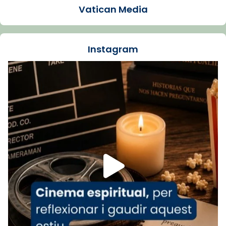
Vatican Media
La Carmina va patir depressió. Fa gairebé
dos mesos, a l'Estadi Lluís Companys, la
jove va fer arribar el seu testimoni al papa
Instagram
Lleó XIV.
Recupera l'entrevista comp
Vatican
tican News 👇
News
www.vaticannews.va/es/iglesia/news/2026-
07/carmina-historia-depresion-papa-viaje-
espana-testimoni...
Foto
View on Facebook
·
Share
Arquebisbat de Barcelona
2 weeks ago
«Avui les santes Juliana i Semproniana ens