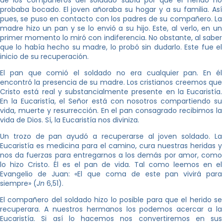
de los compañeros del soldado sabía por qué el herido no
probaba bocado. El joven añoraba su hogar y a su familia. Así
pues, se puso en contacto con los padres de su compañero. La
madre hizo un pan y se lo envió a su hijo. Este, al verlo, en un
primer momento lo miró con indiferencia. No obstante, al saber
que lo había hecho su madre, lo probó sin dudarlo. Este fue el
inicio de su recuperación.
El pan que comió el soldado no era cualquier pan. En él
encontró la presencia de su madre. Los cristianos creemos que
Cristo está real y substancialmente presente en la Eucaristía.
En la Eucaristía, el Señor está con nosotros compartiendo su
vida, muerte y resurrección. En el pan consagrado recibimos la
vida de Dios. Sí, la Eucaristía nos diviniza.
Un trozo de pan ayudó a recuperarse al joven soldado. La
Eucaristía es medicina para el camino, cura nuestras heridas y
nos da fuerzas para entregarnos a los demás por amor, como
lo hizo Cristo. Él es el pan de vida. Tal como leemos en el
Evangelio de Juan: «El que coma de este pan vivirá para
siempre» (
Jn
6,51).
El compañero del soldado hizo lo posible para que el herido se
recuperara. A nuestros hermanos los podemos acercar a la
Eucaristía. Si así lo hacemos nos convertiremos en sus