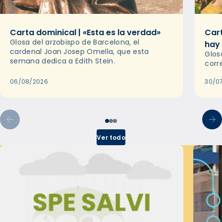
Carta dominical | «Esta es la verdad»
Cart
Glosa del arzobispo de Barcelona, el
hay
cardenal Joan Josep Omella, que esta
Glos
semana dedica a Edith Stein.
corr
06/08/2026
30/0
Ver todo