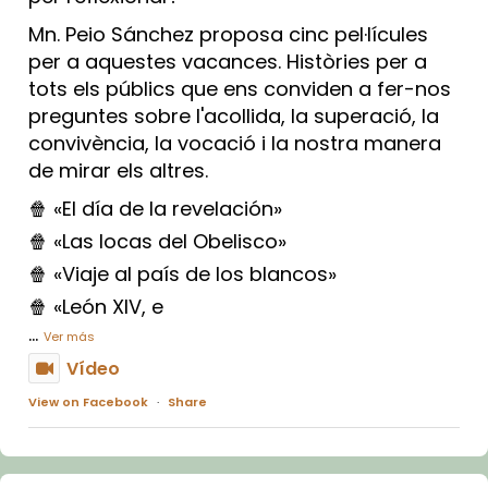
Mn. Peio Sánchez proposa cinc pel·lícules
per a aquestes vacances. Històries per a
tots els públics que ens conviden a fer-nos
preguntes sobre l'acollida, la superació, la
convivència, la vocació i la nostra manera
de mirar els altres.
🍿 «El día de la revelación»
🍿 «Las locas del Obelisco»
🍿 «Viaje al país de los blancos»
🍿 «León XIV, e
...
Ver más
Vídeo
View on Facebook
·
Share
Arquebisbat de Barcelona
2 weeks ago