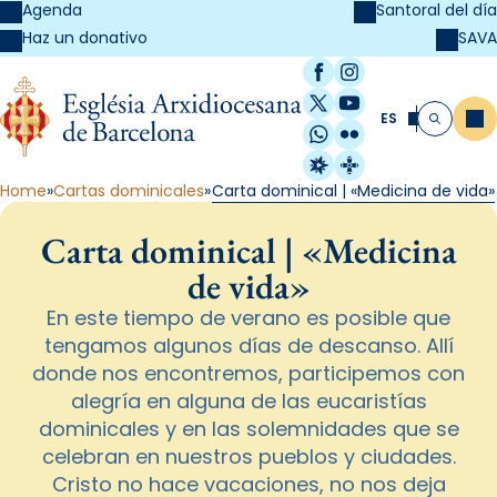
Agenda
Santoral del día
SAVA
Haz un donativo
Facebook
Instagram
X / Twitter
YouTube
ES
Me
Buscar
WhatsApp
Flickr
Radio Estel
Catalunya Cristi
Home
Cartas dominicales
Carta dominical | «Medicina de vida»
Carta dominical | «Medicina
de vida»
En este tiempo de verano es posible que
tengamos algunos días de descanso. Allí
donde nos encontremos, participemos con
alegría en alguna de las eucaristías
dominicales y en las solemnidades que se
celebran en nuestros pueblos y ciudades.
Cristo no hace vacaciones, no nos deja