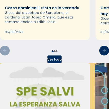
Carta dominical | «Esta es la verdad»
Cart
Glosa del arzobispo de Barcelona, el
hay
cardenal Joan Josep Omella, que esta
Glos
semana dedica a Edith Stein.
corr
06/08/2026
30/0
Ver todo