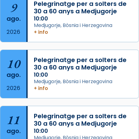
Mataró en reivindicarà les relíq
9
Pelegrinatge per a solters de
...
30 a 60 anys a Medjugorje
Ver más
ago.
10:00
Foto
Medjugorje, Bòsnia i Herzegovina
View on Facebook
·
Share
2026
+ info
Arquebisbat de Barcelona
2 weeks ago
10
Pelegrinatge per a solters de
Jaume, fill de Zebedeu, és juntament amb el
30 a 60 anys a Medjugorje
seu germà Joan i Pere un dels que
ago.
10:00
acompanyava més de prop Jesús.
Medjugorje, Bòsnia i Herzegovina
2026
+ info
Segons el llibre dels Fets (12,2) fou el primer
apòstol màrtir, decapitat a Jerusalem per
Herodes Agripa (vers l'any 44).
11
Pelegrinatge per a solters de
Patró de Galícia, després de les invasions
30 a 60 anys a Medjugorje
musulmanes fou venerat com a patró dels
ago.
10:00
Regnes castellans i més tard de tota
Medjugorje, Bòsnia i Herzegovina