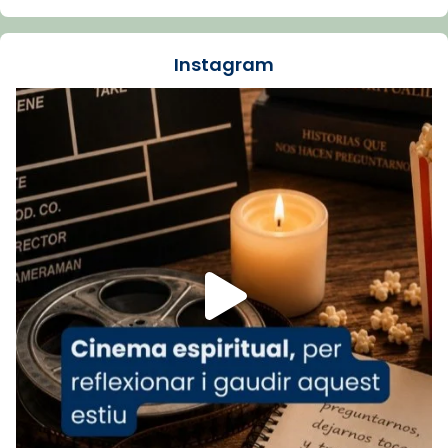
🔗
tinyurl.com/cvu5jmbk
📸 J. Merino
Instagram
Foto
View on Facebook
·
Share
Arquebisbat de Barcelona
is at Catedral
de Barcelona.
1 week ago
Aquest dilluns, 27 de juliol, ha tingut lloc la
missa d’acció de gràcies en agraïment al
comitè organitzador de la visita apostòlica
del Sant Pare Lleó XIV a Barcelona, i als
col·laboradors, a la Catedral de Barcelona.
L’arquebisbe de Barcelona, el cardenal Joan
Josep Omella, ha presidit la missa i l’ha
concelebrat el bisbe auxiliar de Barcelona,