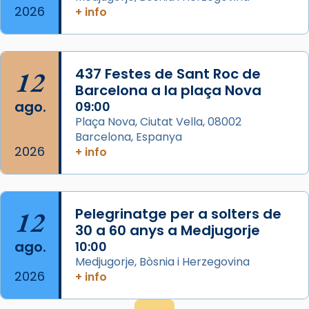
Espanya.
2026
+ info
El seu sepulcre a Compostela fou un g
...
Ver más
Foto
12
437 Festes de Sant Roc de
Barcelona a la plaça Nova
View on Facebook
·
Share
ago.
09:00
Plaça Nova, Ciutat Vella, 08002
Barcelona, Espanya
2026
+ info
12
Pelegrinatge per a solters de
30 a 60 anys a Medjugorje
ago.
10:00
Medjugorje, Bòsnia i Herzegovina
2026
+ info