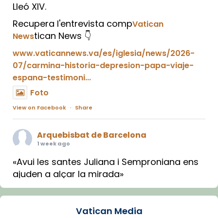
Lleó XIV.
Recupera l'entrevista comp
Vatican
tican News 👇
News
www.vaticannews.va/es/iglesia/news/2026-
07/carmina-historia-depresion-papa-viaje-
espana-testimoni...
Foto
View on Facebook
·
Share
Arquebisbat de Barcelona
1 week ago
«Avui les santes Juliana i Semproniana ens
ajuden a alçar la mirada»
Mons. Sergi Gordo, bisbe de Tortosa, ha
presidit aquest 27 de juliol la missa de Les
Vatican Media
Santes de Mataró.