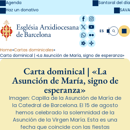
Agenda
Santoral del día
SAVA
Haz un donativo
Facebook
Instagram
X / Twitter
YouTube
ES
Me
Buscar
WhatsApp
Flickr
Radio Estel
Catalunya Cristi
Home
Cartas dominicales
Carta dominical | «La Asunción de María, signo de esperanza»
Carta dominical | «La
Asunción de María, signo de
esperanza»
Imagen: Capilla de la Asunción de María de
la Catedral de Barcelona. El 15 de agosto
hemos celebrado la solemnidad de la
Asunción de la Virgen María. Esta es una
fecha que coincide con las fiestas