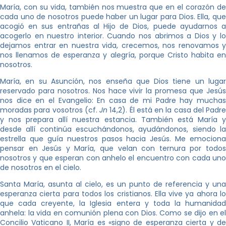
María, con su vida, también nos muestra que en el corazón de
cada uno de nosotros puede haber un lugar para Dios. Ella, que
acogió en sus entrañas al Hijo de Dios, puede ayudarnos a
acogerlo en nuestro interior. Cuando nos abrimos a Dios y lo
dejamos entrar en nuestra vida, crecemos, nos renovamos y
nos llenamos de esperanza y alegría, porque Cristo habita en
nosotros.
María, en su Asunción, nos enseña que Dios tiene un lugar
reservado para nosotros. Nos hace vivir la promesa que Jesús
nos dice en el Evangelio: En casa de mi Padre hay muchas
moradas para vosotros (cf.
Jn
14,2). Él está en la casa del Padre
y nos prepara allí nuestra estancia. También está María y
desde allí continúa escuchándonos, ayudándonos, siendo la
estrella que guía nuestros pasos hacia Jesús. Me emociona
pensar en Jesús y María, que velan con ternura por todos
nosotros y que esperan con anhelo el encuentro con cada uno
de nosotros en el cielo.
Santa María, asunta al cielo, es un punto de referencia y una
esperanza cierta para todos los cristianos. Ella vive ya ahora lo
que cada creyente, la Iglesia entera y toda la humanidad
anhela: la vida en comunión plena con Dios. Como se dijo en el
Concilio Vaticano II, María es «signo de esperanza cierta y de