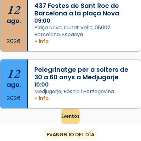
Foto
12
437 Festes de Sant Roc de
Barcelona a la plaça Nova
View on Facebook
·
Share
ago.
09:00
Plaça Nova, Ciutat Vella, 08002
Barcelona, Espanya
2026
+ info
12
Pelegrinatge per a solters de
30 a 60 anys a Medjugorje
ago.
10:00
Medjugorje, Bòsnia i Herzegovina
2026
+ info
Eventos
EVANGELIO DEL DÍA