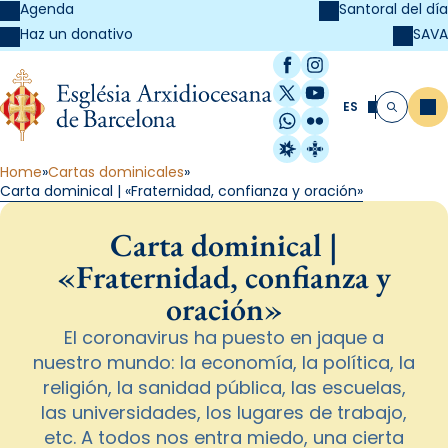
Agenda
Santoral del día
SAVA
Haz un donativo
Facebook
Instagram
X / Twitter
YouTube
ES
Me
Buscar
WhatsApp
Flickr
Radio Estel
Catalunya Cristi
Home
Cartas dominicales
Carta dominical | «Fraternidad, confianza y oración»
Carta dominical |
«Fraternidad, confianza y
oración»
El coronavirus ha puesto en jaque a
nuestro mundo: la economía, la política, la
religión, la sanidad pública, las escuelas,
las universidades, los lugares de trabajo,
etc. A todos nos entra miedo, una cierta