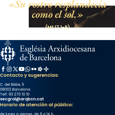
Su rostro resplandecía
como el sol.
(Mt 17,1-9)
Facebook
Instagram
X / Twitter
YouTube
WhatsApp
Flickr
Radio Estel
Catalunya Cristiana
Contacto y sugerencias:
C. del Bisbe, 5
08002 Barcelona
Telf. 93 270 10 10
secgral@arqbcn.cat
Horario de atención al público:
de lunes a viernes, de 9 a 14 h.