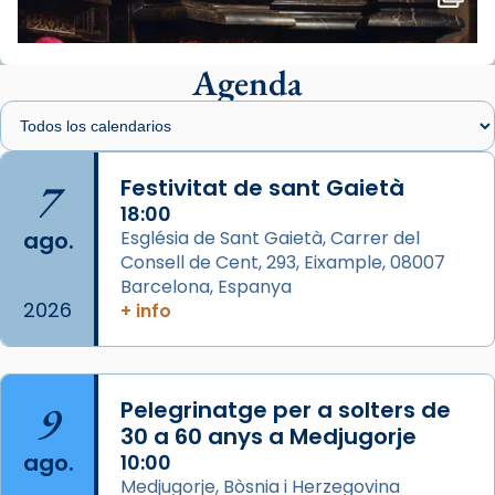
View on Facebook
·
Share
Agenda
Arquebisbat de Barcelona
1 week ago
Memòria de les santes Juliana i
Semproniana, verges i màrtirs.
7
Festivitat de sant Gaietà
Acompanyant la història de sant Cugat, a
18:00
ago.
Església de Sant Gaietà, Carrer del
partir de l’Edat Mitjana sorgeix la tradició
Consell de Cent, 293, Eixample, 08007
que les santes Juliana (“relatiu a Júlia”) i
Barcelona, Espanya
Semproniana (“relatiu a Semprònia =
2026
+ info
eterna”) són deixebles seves. I l’any 1667, el
frare Joan Gaspar Roig, afirma en una obra
que les santes són filles de l’antiga Iluro.
Mataró en reivindicarà les relíq
9
Pelegrinatge per a solters de
...
30 a 60 anys a Medjugorje
Ver más
ago.
10:00
Foto
Medjugorje, Bòsnia i Herzegovina