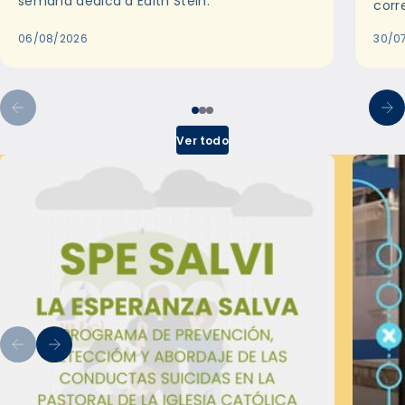
semana dedica a Edith Stein.
corr
06/08/2026
30/0
Ver todo