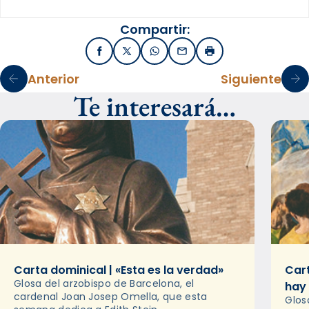
Compartir:
Facebook
X / Twitter
WhatsApp
Email
Imprimir
Anterior
Siguiente
Te interesará…
Carta dominical | «Esta es la verdad»
Cart
Glosa del arzobispo de Barcelona, el
hay
cardenal Joan Josep Omella, que esta
Glos