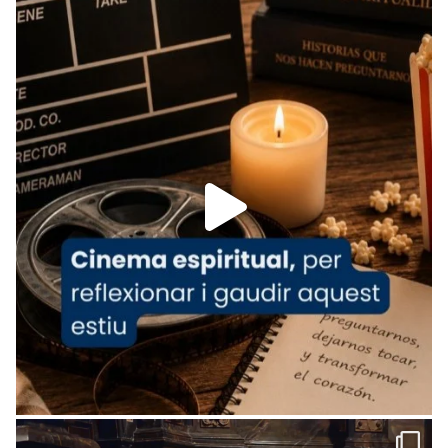
Foto
View on Facebook
·
Share
Arquebisbat de Barcelona
is at Catedral
de Barcelona.
1 week ago
Aquest dilluns, 27 de juliol, ha tingut lloc la
missa d’acció de gràcies en agraïment al
comitè organitzador de la visita apostòlica
del Sant Pare Lleó XIV a Barcelona, i als
col·laboradors, a la Catedral de Barcelona.
L’arquebisbe de Barcelona, el cardenal Joan
Josep Omella, ha presidit la missa i l’ha
concelebrat el bisbe auxiliar de Barcelona,
Mons. David Abadías.
📸 Dr. G. Simón
Foto