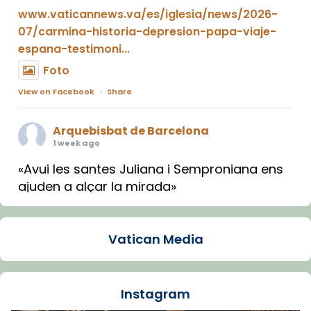
www.vaticannews.va/es/iglesia/news/2026-
07/carmina-historia-depresion-papa-viaje-
espana-testimoni...
Foto
View on Facebook
·
Share
Arquebisbat de Barcelona
1 week ago
«Avui les santes Juliana i Semproniana ens
ajuden a alçar la mirada»
Mons. Sergi Gordo, bisbe de Tortosa, ha
presidit aquest 27 de juliol la missa de Les
Vatican Media
Santes de Mataró.
🔗
tinyurl.com/cvu5jmbk
📸 J. Merino
Instagram